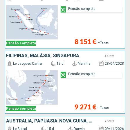
Pensão completa
8 151 €
+Taxas
Pensão completa
FILIPINAS, MALÁSIA, SINGAPURA
Le Jacques Cartier
13 d
Manilha
28/04/2028
Pensão completa
9 271 €
+Taxas
Pensão completa
AUSTRALIA, PAPUASIA-NOVA GUINÃ, MALÁSIA, INDONÉSIA
Le Soleal
15 d
Darwin
09/11/2026