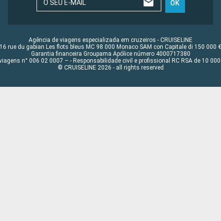
O SEU E-MAIL
OK
Agência de viagens especializada em cruzeiros - CRUISELINE
16 rue du gabian Les flots bleus MC 98 000 Monaco SAM con Capitale di 150 000 
Garantia financeira Groupama Apólice número 4000717380
viagens n° 006 02 0007 – - Responsabilidade civil e profissional RC RSA de 10 0
© CRUISELINE 2026 - all rights reserved