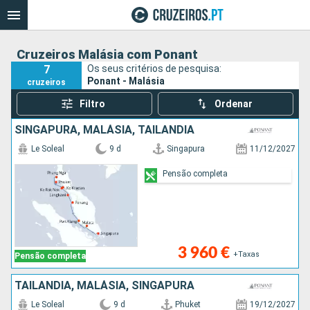
Cruzeiros Malásia com Ponant
7
Os seus critérios de pesquisa:
Ponant - Malásia
cruzeiros
Filtro
Ordenar
SINGAPURA, MALÁSIA, TAILÂNDIA
Le Soleal
9 d
Singapura
11/12/2027
Pensão completa
3 960 €
+Taxas
Pensão completa
TAILÂNDIA, MALÁSIA, SINGAPURA
Le Soleal
9 d
Phuket
19/12/2027