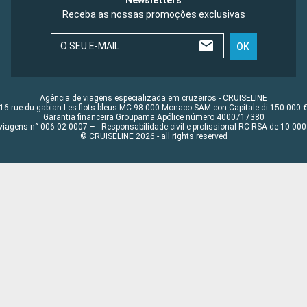
Newsletters
Receba as nossas promoções exclusivas
O SEU E-MAIL
OK
Agência de viagens especializada em cruzeiros - CRUISELINE
16 rue du gabian Les flots bleus MC 98 000 Monaco SAM con Capitale di 150 000 
Garantia financeira Groupama Apólice número 4000717380
viagens n° 006 02 0007 – - Responsabilidade civil e profissional RC RSA de 10 0
© CRUISELINE 2026 - all rights reserved