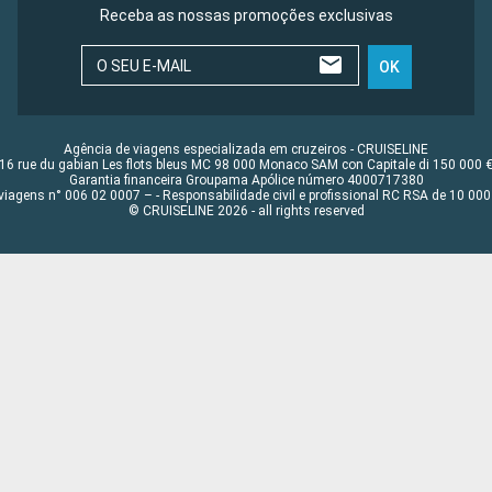
Receba as nossas promoções exclusivas
O SEU E-MAIL
OK
Agência de viagens especializada em cruzeiros - CRUISELINE
16 rue du gabian Les flots bleus MC 98 000 Monaco SAM con Capitale di 150 000 
Garantia financeira Groupama Apólice número 4000717380
viagens n° 006 02 0007 – - Responsabilidade civil e profissional RC RSA de 10 0
© CRUISELINE 2026 - all rights reserved