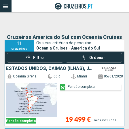
Cruzeiros America do Sul com Oceania Cruises
11
Os seus critérios de pesquisa:
Oceania Cruises - America do Sul
cruzeiros
Filtro
Ordenar
ESTADOS UNIDOS, CAIMÃO (ILHAS), JAMAICA, COLÔMBIA, PANAMA, EQUADOR, PERÚ, CHILE, ARGENTINA, ILHAS MALVINAS, URUGUAI, BRASIL, BARBADOS, GUADALUPE, ST VINCENT E GRENADINES
Oceania Sirena
66 d
Miami
05/01/2028
Pensão completa
19 499 €
Taxas incluídas
Pensão completa