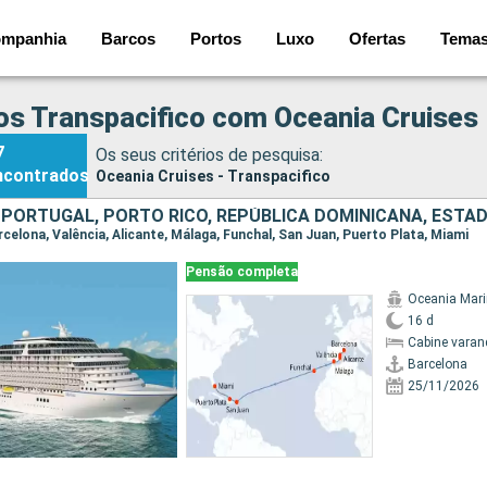
mpanhia
Barcos
Portos
Luxo
Ofertas
Tema
os Transpacifico com Oceania Cruises
7
Os seus critérios de pesquisa:
ncontrados
Oceania Cruises - Transpacifico
arcelona, Valência, Alicante, Málaga, Funchal, San Juan, Puerto Plata, Miami
Pensão completa
Oceania Mar
16 d
Cabine varan
Barcelona
25/11/2026