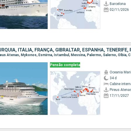
Barcelona
02/11/2026
Pensão completa
Oceania Mar
34 d
Cabine intern
Pireus Atena
17/11/2027