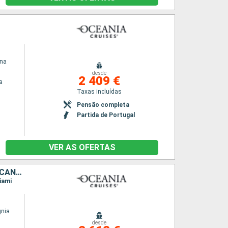
ina
desde
2 409 €
a
Taxas incluídas
Pensão completa
Partida de Portugal
VER AS OFERTAS
PORTUGAL, LANZAROTE, MAIORCA, PORTO RICO, REPÚBLICA DOMINICANA, ESTADOS UNIDOS
iami
gnia
desde