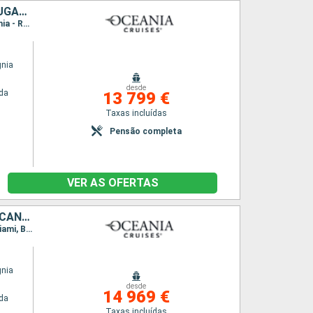
CROÁCIA, MONTENEGRO, GRÉCIA, ITÁLIA, ESPANHA, MAIORCA, PORTUGAL, LANZAROTE, PORTO RICO, REPÚBLICA DOMINICANA, ESTADOS UNIDOS
Itinerário : Veneza, Rijeka, Split, Kotor, Igoumenitsa, Gallipoli, Catania, Nápoles, Civitavecchia - Roma, Barcelona, Palma de Maiorca, Alicante, Cartagena, Málaga, Sevilha, Portimão, Lisboa, Arrecife, Las Palmas, Santa Cruz de la Palma, San Juan, Puerto Plata, Miami
gnia
desde
da
13 799 €
Taxas incluídas
Pensão completa
VER AS OFERTAS
PORTUGAL, LANZAROTE, MAIORCA, PORTO RICO, REPÚBLICA DOMINICANA, ESTADOS UNIDOS, ST VINCENT E GRENADINES, ANTÍGUA E BARBUDA, SANTA LÚCIA, TRINIDADE E TOBAGO, BRASIL, BARBADOS, DOMINICA, SÃO MARTINHO, B
Itinerário : Lisboa, Arrecife, Las Palmas, Santa Cruz de la Palma, San Juan, Puerto Plata, Miami, Bequia, Saint Johns, Castries, Scarborough, Santarem, Boca da Valeria, Manaus, Parintins, Alter do Chão, Bridgetown, Roseau, Philippsburg, San Juan, Nassau, Miami
gnia
desde
14 969 €
da
Taxas incluídas