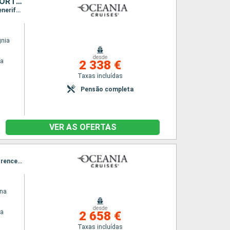
ESTADOS UNIDOS, REINO UNIDO, MAIORCA, LANZAROTE, TENERIFE, PORTUGAL
Itinerário : Miami, Royal Naval Dockyard, Santa Cruz de la Palma, Arrecife, Santa Cruz de Tenerife, Funchal, Lisboa
gnia
desde
na
2 338 €
Taxas incluídas
Pensão completa
VER AS OFERTAS
Itinerário : Miami, Ponta Delgada, Sevilha, Cartagena, Barcelona, Marselha, Villefranche, Florence/Pise (Livourne), Civitavecchia - Roma
ina
desde
na
2 658 €
Taxas incluídas