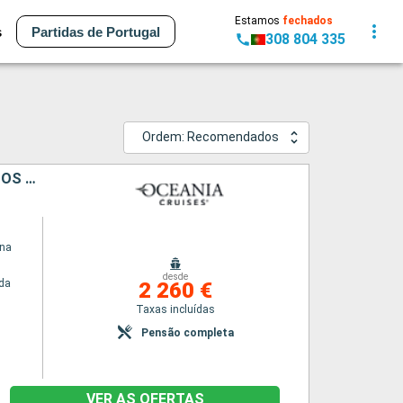
Estamos
fechados
s
Partidas de Portugal
308 804 335
Ordem: Recomendados
ESPANHA, PORTUGAL, PORTO RICO, REPÚBLICA DOMINICANA, ESTADOS UNIDOS
ina
desde
da
2 260 €
Taxas incluídas
Pensão completa
VER AS OFERTAS