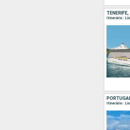
TENERIFE
Itinerário : 
Itinerário : L