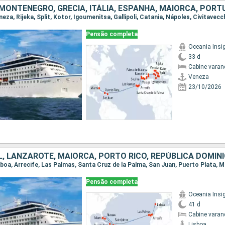
Pensão completa
Oceania Insi
33 d
Cabine varan
Veneza
23/10/2026
Pensão completa
Oceania Insi
41 d
Cabine varan
Lisboa