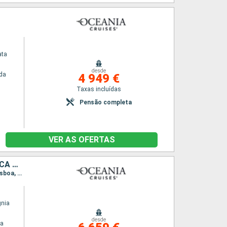
ata
desde
da
4 949 €
Taxas incluídas
Pensão completa
VER AS OFERTAS
ESPANHA, PORTUGAL, LANZAROTE, MAIORCA, PORTO RICO, REPÚBLICA DOMINICANA, ESTADOS UNIDOS
Itinerário : Barcelona, Palma de Maiorca, Alicante, Cartagena, Málaga, Sevilha, Portimão, Lisboa, Arrecife, Las Palmas, Santa Cruz de la Palma, San Juan, Puerto Plata, Miami
gnia
desde
na