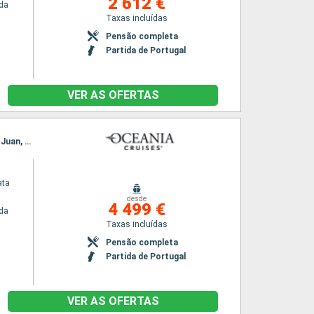
2 612 €
da
Taxas incluídas
Pensão completa
Partida de Portugal
VER AS OFERTAS
Itinerário : Lisboa, Portimão, Funchal, Santa Cruz de Tenerife, Santa Cruz de la Palma, San Juan, Miami
ata
desde
4 499 €
da
Taxas incluídas
Pensão completa
Partida de Portugal
VER AS OFERTAS