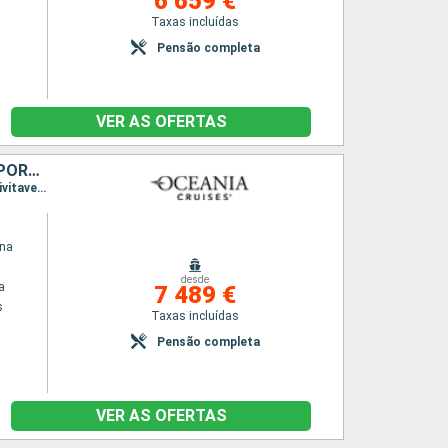
6 659 €
Taxas incluídas
Pensão completa
VER AS OFERTAS
GRÉCIA, TURQUIA, ITÁLIA, FRANÇA, GIBRALTAR, ESPANHA, TENERIFE, PORTUGAL, ESTADOS UNIDOS
Itinerário : Pireus Atenas, Mykonos, Esmirna, Istambul, Messina, Palermo, Salerno, Olbia, Civitavecchia - Roma, Bonifacio, Florence/Pise (Livourne), Cannes, Toulon, Barcelona, Valência, Gibraltar, Sevilha, Lisboa, Santa Cruz de Tenerife, Funchal, Ponta Delgada, Horta - Acores, Miami
ina
desde
a
7 489 €
s
Taxas incluídas
Pensão completa
VER AS OFERTAS