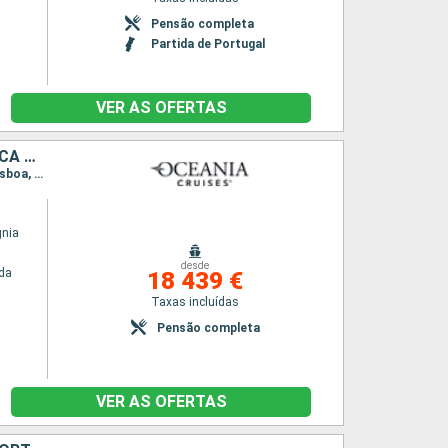
Pensão completa
Partida de Portugal
VER AS OFERTAS
ESPANHA, PORTUGAL, LANZAROTE, MAIORCA, PORTO RICO, REPÚBLICA DOMINICANA, ESTADOS UNIDOS, ST VINCENT E GRENADINES, ANTÍGUA E BARBUDA, SANTA LÚCIA, TRINIDADE E TOBAGO, BRASIL, BARBADOS, DOMINICA, SÃO MA
Itinerário : Barcelona, Palma de Maiorca, Alicante, Cartagena, Málaga, Sevilha, Portimão, Lisboa, Arrecife, Las Palmas, Santa Cruz de la Palma, San Juan, Puerto Plata, Miami, Bequia, Saint Johns, Castries, Scarborough, Santarem, Boca da Valeria, Manaus, Parintins, Alter do Chão, Bridgetown, Roseau, Philippsburg, San Juan, Nassau, Miami
gnia
desde
da
18 439 €
Taxas incluídas
Pensão completa
VER AS OFERTAS