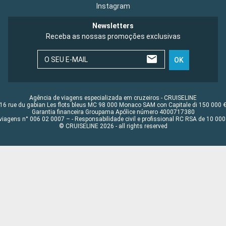
Instagram
Newsletters
Receba as nossas promoções exclusivas
O SEU E-MAIL
OK
Agência de viagens especializada em cruzeiros - CRUISELINE
16 rue du gabian Les flots bleus MC 98 000 Monaco SAM con Capitale di 150 000 
Garantia financeira Groupama Apólice número 4000717380
viagens n° 006 02 0007 – - Responsabilidade civil e profissional RC RSA de 10 0
© CRUISELINE 2026 - all rights reserved