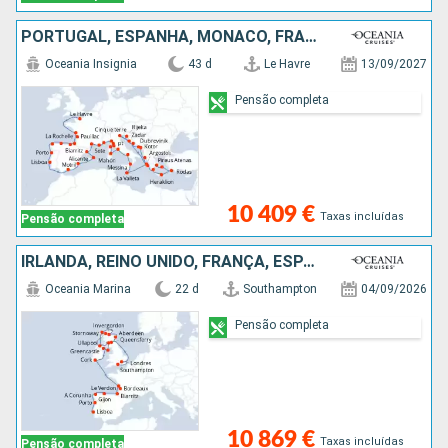
PORTUGAL, ESPANHA, MÔNACO, FRANÇA, MALTA, ALBÂNIA, MONTENEGRO, ITÁLIA, CROÁCIA, GRÉCIA
Oceania Insignia
43 d
Le Havre
13/09/2027
Pensão completa
10 409 €
Taxas incluídas
Pensão completa
IRLANDA, REINO UNIDO, FRANÇA, ESPANHA, PORTUGAL
Oceania Marina
22 d
Southampton
04/09/2026
Pensão completa
10 869 €
Taxas incluídas
Pensão completa