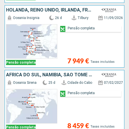
HOLANDA, REINO UNIDO, IRLANDA, FRANÇA, ESPANHA, PORTUGAL, MAIORCA
Oceania Insignia
26 d
Tilbury
11/09/2026
Pensão completa
7 949 €
Taxas incluídas
Pensão completa
AFRICA DO SUL, NAMÍBIA, SAO TOMÉ ET PRINCIPE, TOGO, GANA, COSTA DO MARFIM, REINO UNIDO, SENEGAL, CABO VERDE, LANZAROTE, MARROCOS, PORTUGAL
Oceania Sirena
25 d
Cidade do Cabo
07/02/2027
Pensão completa
8 459 €
Taxas incluídas
Pensão completa