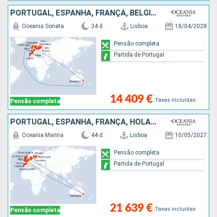
PORTUGAL, ESPANHA, FRANÇA, BÉLGICA, HOLANDA, AUSTRALIA, REINO UNIDO, NORUEGA, ALEMANHA, DINAMARCA, POLÓNIA, LETÓNIA, SUÉCIA, ESTÓNIA
Oceania Sonata
34 d
Lisboa
18/04/2028
Pensão completa
Partida de Portugal
14 409 €
Taxas incluídas
Pensão completa
PORTUGAL, ESPANHA, FRANÇA, HOLANDA, ALEMANHA, BÉLGICA, AUSTRALIA, REINO UNIDO, IRLANDA, FINLÂNDIA, ESTÓNIA, LETÓNIA, SUÉCIA, DINAMARCA
Oceania Marina
44 d
Lisboa
10/05/2027
Pensão completa
Partida de Portugal
21 639 €
Taxas incluídas
Pensão completa