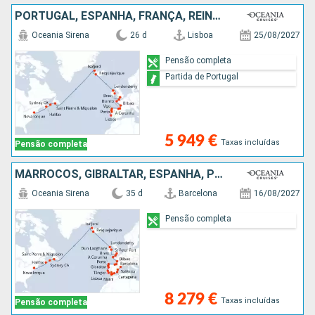
PORTUGAL, ESPANHA, FRANÇA, REINO UNIDO, IRLANDA, ISLÂNDIA, ANTÍGUA E BARBUDA, CANADÁ, ESTADOS UNIDOS
Oceania Sirena
26 d
Lisboa
25/08/2027
Pensão completa
Partida de Portugal
5 949 €
Taxas incluídas
Pensão completa
MARROCOS, GIBRALTAR, ESPANHA, PORTUGAL, FRANÇA, REINO UNIDO, IRLANDA, ISLÂNDIA, ANTÍGUA E BARBUDA, CANADÁ, ESTADOS UNIDOS
Oceania Sirena
35 d
Barcelona
16/08/2027
Pensão completa
8 279 €
Taxas incluídas
Pensão completa