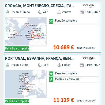
CROÁCIA, MONTENEGRO, GRÉCIA, ITÁLIA, MARROCOS, GIBRALTAR, PORTUGAL, ESPANHA, FRANÇA, REINO UNIDO, IRLANDA, ISLÂNDIA, ANTÍGUA E BARBUDA, CANADÁ, ESTADOS UNIDOS
Oceania Sirena
44 d
Veneza
07/08/2027
Pensão completa
10 689 €
Taxas incluídas
Pensão completa
PORTUGAL, ESPANHA, FRANÇA, REINO UNIDO, IRLANDA
Oceania Vista
23 d
Lisboa
24/06/2027
Pensão completa
Partida de Portugal
11 129 €
Taxas incluídas
Pensão completa