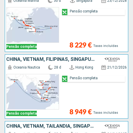
Oceania Marina
30 d
Singapura
23/12/2028
Pensão completa
8 229 €
Taxas incluídas
Pensão completa
CHINA, VIETNAM, FILIPINAS, SINGAPURA, TAILÂNDIA, MALÁSIA, INDONÉSIA
Oceania Nautica
28 d
Hong Kong
21/12/2026
Pensão completa
8 949 €
Taxas incluídas
Pensão completa
CHINA, VIETNAM, TAILÂNDIA, SINGAPURA, MALÁSIA, SRI LANKA, ÍNDIA, EMIRATOS ÁRABES UNIDOS