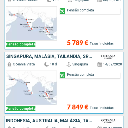
Oceania Nautica
19 d
Singapura
08/05/2027
Pensão completa
5 789 €
Taxas incluídas
Pensão completa
SINGAPURA, MALÁSIA, TAILÂNDIA, SRI LANKA, ÍNDIA, EMIRATOS ÁRABES UNIDOS
Oceania Vista
18 d
Singapura
14/02/2028
Pensão completa
7 849 €
Taxas incluídas
Pensão completa
INDONÉSIA, AUSTRALIA, MALÁSIA, TAILÂNDIA, SINGAPURA