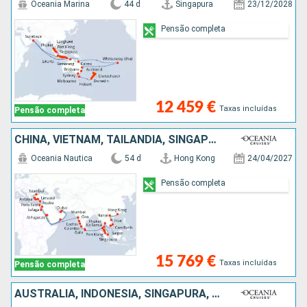
Oceania Marina
44 d
Singapura
23/12/2028
Pensão completa
12 459 €
Taxas incluídas
Pensão completa
CHINA, VIETNAM, TAILÂNDIA, SINGAPURA, MALÁSIA, SRI LANKA, ÍNDIA, EMIRATOS ÁRABES UNIDOS, OMÃ, ARABIA SAUDITA, JORDÂNIA, EGITO, CHIPRE, GRÉCIA, TURQUIA
Oceania Nautica
54 d
Hong Kong
24/04/2027
Pensão completa
15 769 €
Taxas incluídas
Pensão completa
AUSTRALIA, INDONÉSIA, SINGAPURA, MALÁSIA, TAILÂNDIA, SRI LANKA, ÍNDIA, EMIRATOS ÁRABES UNIDOS