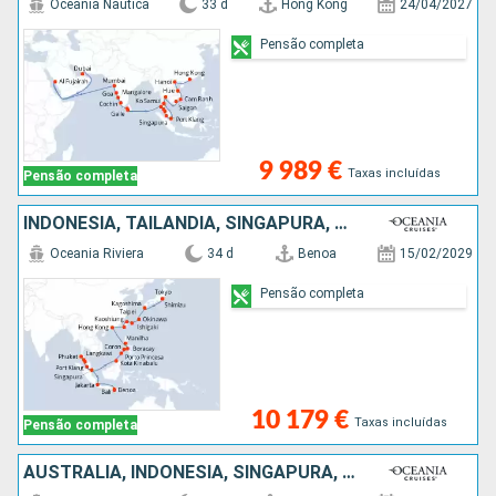
Oceania Nautica
33 d
Hong Kong
24/04/2027
Pensão completa
9 989 €
Taxas incluídas
Pensão completa
INDONÉSIA, TAILÂNDIA, SINGAPURA, MALÁSIA, FILIPINAS, CHINA, TAIWAN, JAPÃO
Oceania Riviera
34 d
Benoa
15/02/2029
Pensão completa
10 179 €
Taxas incluídas
Pensão completa
AUSTRALIA, INDONÉSIA, SINGAPURA, NOVA ZELANDIA, MALÁSIA, TAILÂNDIA