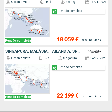
Oceania Vista
45 d
Sydney
18/01/2028
Pensão completa
18 059 €
Taxas incluídas
Pensão completa
SINGAPURA, MALÁSIA, TAILÂNDIA, SRI LANKA, ÍNDIA, EMIRATOS ÁRABES UNIDOS, OMÃ, ARABIA SAUDITA, JORDÂNIA, EGITO, GRÉCIA, TURQUIA, MONTENEGRO, CROÁCIA, MALTA, ITÁLIA
Oceania Vista
56 d
Singapura
14/02/2028
Pensão completa
22 199 €
Taxas incluídas
Pensão completa