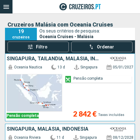
Cruzeiros Malásia com Oceania Cruises
19
Os seus critérios de pesquisa:
Oceania Cruises - Malásia
cruzeiros
Filtro
Ordenar
SINGAPURA, TAILÂNDIA, MALÁSIA, INDONÉSIA
Oceania Nautica
13 d
Singapura
05/01/2027
Pensão completa
2 842 €
Taxas incluídas
Pensão completa
SINGAPURA, MALÁSIA, INDONÉSIA
Oceania Riviera
11 d
Singapura
08/12/2028