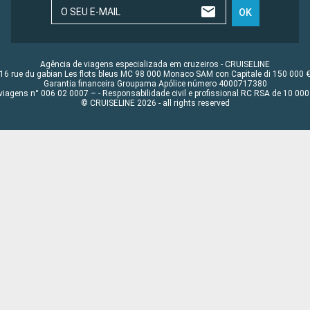
O SEU E-MAIL
OK
Agência de viagens especializada em cruzeiros - CRUISELINE
16 rue du gabian Les flots bleus MC 98 000 Monaco SAM con Capitale di 150 000 
Garantia financeira Groupama Apólice número 4000717380
viagens n° 006 02 0007 – - Responsabilidade civil e profissional RC RSA de 10 0
© CRUISELINE 2026 - all rights reserved