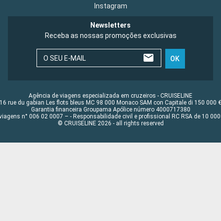
Instagram
Newsletters
Receba as nossas promoções exclusivas
O SEU E-MAIL
OK
Agência de viagens especializada em cruzeiros - CRUISELINE
16 rue du gabian Les flots bleus MC 98 000 Monaco SAM con Capitale di 150 000 
Garantia financeira Groupama Apólice número 4000717380
viagens n° 006 02 0007 – - Responsabilidade civil e profissional RC RSA de 10 0
© CRUISELINE 2026 - all rights reserved