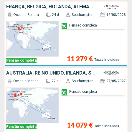
FRANÇA, BÉLGICA, HOLANDA, ALEMANHA, NORUEGA, DINAMARCA, REINO UNIDO, IRLANDA, AUSTRALIA
Oceania Sonata
24 d
Southampton
16/08/2028
Pensão completa
11 279 €
Taxas incluídas
Pensão completa
AUSTRALIA, REINO UNIDO, IRLANDA, SUÉCIA, FINLÂNDIA, ESTÓNIA, LETÓNIA, ALEMANHA, DINAMARCA
Oceania Marina
27 d
Southampton
27/05/2027
Pensão completa
14 079 €
Taxas incluídas
Pensão completa