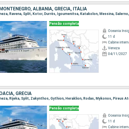
MONTENEGRO, ALBÂNIA, GRÉCIA, ITÁLIA
Pensão completa
Oceania Insi
11 d
Cabine intern
Veneza
04/11/2027
ROÁCIA, GRÉCIA
eneza, Rijeka, Split, Zakynthos, Gythion, Heraklion, Rodas, Mykonos, Pireus A
Pensão completa
Oceania Insi
11 d
Cabine intern