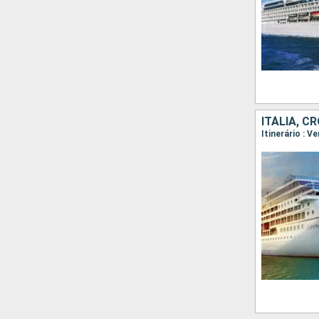
ITÁLIA, C
Itinerário : V