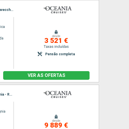
Itinerário : Veneza, Pula, Dubrovinik, Kotor, Igoumenitsa, Gallipoli, Messina, Sorrento, Civitavecchia - Roma, Barcelona
ica
desde
da
3 521 €
Taxas incluídas
Pensão completa
VER AS OFERTAS
Itinerário : Veneza, Rijeka, Split, Kotor, Igoumenitsa, Gallipoli, Catania, Nápoles, Civitavecchia - Roma, Barcelona
gnia
desde
9 889 €