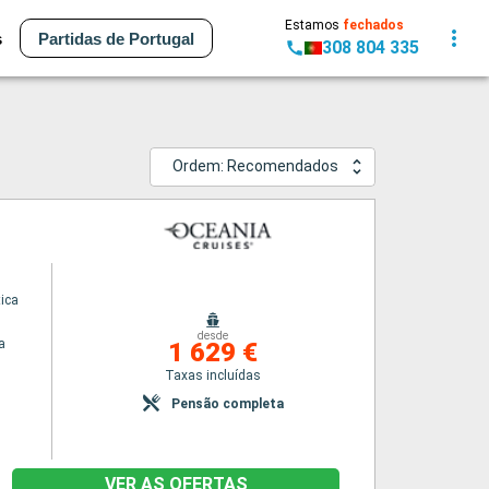
Estamos
fechados
s
Partidas de Portugal
308 804 335
Ordem: Recomendados
ica
desde
a
1 629 €
Taxas incluídas
Pensão completa
VER AS OFERTAS