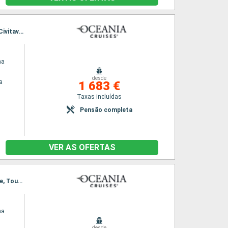
Itinerário : Veneza, Koper, Rijeka, Split, Bari, Corfu, Crotone, La Valleta, Messina, Nápoles, Civitavecchia - Roma
na
desde
a
1 683 €
Taxas incluídas
Pensão completa
VER AS OFERTAS
Itinerário : Veneza, Split, Kotor, Corfu, Messina, Salerno, Civitavecchia - Roma, Cinque terre, Toulon, Barcelona
na
desde