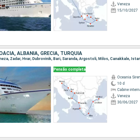
Veneza
15/10/2027
ROÁCIA, ALBÂNIA, GRÉCIA, TURQUIA
eneza, Zadar, Hvar, Dubrovinik, Bari, Saranda, Argostoli, Milos, Canakkale, Ist
Pensão completa
Oceania Sire
10 d
Cabine intern
Veneza
30/06/2027