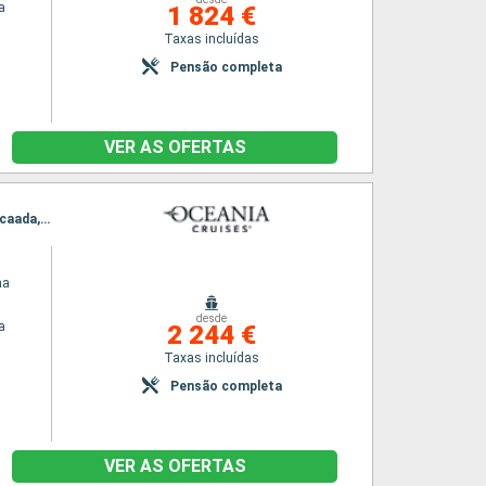
a
1 824 €
Taxas incluídas
Pensão completa
VER AS OFERTAS
Itinerário : Veneza, Koper, Rijeka, Dubrovinik, Saranda, Heraklion, Pireus Atenas, Syros, Bozcaada, Istambul
na
desde
a
2 244 €
Taxas incluídas
Pensão completa
VER AS OFERTAS