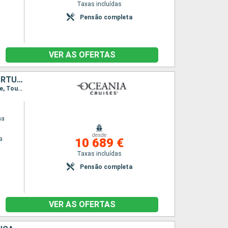
Taxas incluídas
Pensão completa
VER AS OFERTAS
CROÁCIA, MONTENEGRO, GRÉCIA, ITÁLIA, MARROCOS, GIBRALTAR, PORTUGAL, ESPANHA, FRANÇA, REINO UNIDO, IRLANDA, ISLÂNDIA, ANTÍGUA E BARBUDA, CANADÁ, ESTADOS UNIDOS
Itinerário : Veneza, Split, Kotor, Corfu, Messina, Salerno, Civitavecchia - Roma, Cinque terre, Toulon, Barcelona, Valência, Cartagena, Motril, Tânger, Gibraltar, Sevilha, Portimão, Lisboa, Porto, Vigo, A Corunha, Bilbao, Biarritz, Le Verdon, Brest, St Peter Port, Southampton, Dun Laoghaire, Londonderry, Reiquejavique, Isafjord, Saint Johns, Saint Pierre & Miquelon, Sydney, Halifax, Nova Iorque
na
desde
a
10 689 €
Taxas incluídas
Pensão completa
VER AS OFERTAS