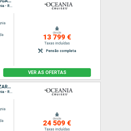
CROÁCIA, MONTENEGRO, GRÉCIA, ITÁLIA, ESPANHA, MAIORCA, PORTUGAL, LANZAROTE, PORTO RICO, REPÚBLICA DOMINICANA, ESTADOS UNIDOS
Itinerário : Veneza, Rijeka, Split, Kotor, Igoumenitsa, Gallipoli, Catania, Nápoles, Civitavecchia - Roma, Barcelona, Palma de Maiorca, Alicante, Cartagena, Málaga, Sevilha, Portimão, Lisboa, Arrecife, Las Palmas, Santa Cruz de la Palma, San Juan, Puerto Plata, Miami
gnia
desde
da
13 799 €
Taxas incluídas
Pensão completa
VER AS OFERTAS
CROÁCIA, MONTENEGRO, GRÉCIA, ITÁLIA, ESPANHA, PORTUGAL, LANZAROTE, MAIORCA, PORTO RICO, REPÚBLICA DOMINICANA, ESTADOS UNIDOS, ST VINCENT E GRENADINES, ANTÍGUA E BARBUDA, SANTA LÚCIA, TRINIDADE E TOBAG
Itinerário : Veneza, Rijeka, Split, Kotor, Igoumenitsa, Gallipoli, Catania, Nápoles, Civitavecchia - Roma, Barcelona, Palma de Maiorca, Alicante, Cartagena, Málaga, Sevilha, Portimão, Lisboa, Arrecife, Las Palmas, Santa Cruz de la Palma, San Juan, Puerto Plata, Miami, Bequia, Saint Johns, Castries, Scarborough, Santarem, Boca da Valeria, Manaus, Parintins, Alter do Chão, Bridgetown, Roseau, Philippsburg, San Juan, Nassau, Miami
gnia
desde
da
24 509 €
Taxas incluídas