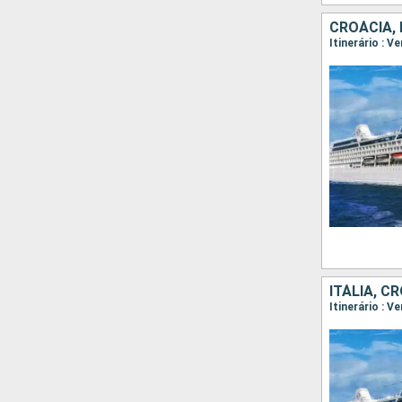
CROÁCIA, 
ITÁLIA, C
Itinerário : V