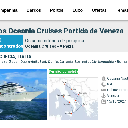
mpanhia
Barcos
Portos
Luxo
Ofertas
Tema
os Oceania Cruises Partida de Veneza
0
Os seus critérios de pesquisa:
ncontrados
Oceania Cruises - Veneza
GRÉCIA, ITÁLIA
eneza, Zadar, Dubrovinik, Bari, Corfu, Catania, Sorrento, Civitavecchia - Roma
Pensão completa
Oceania Naut
8 d
Cabine intern
Veneza
15/10/2027