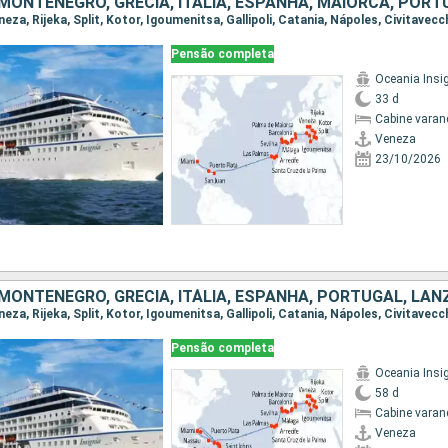
Pensão completa
Oceania Insi
33 d
Cabine varan
Veneza
23/10/2026
Pensão completa
Oceania Insi
58 d
Cabine varan
Veneza