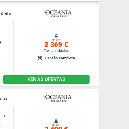
Itinerário : Veneza, Ravena, Split, Kotor, Durrës, Igoumenitsa, Katakolon, Messina, Salerno, Civitavecchia - Roma
gnia
desde
a
2 369 €
Taxas incluídas
Pensão completa
VER AS OFERTAS
tenas
gnia
desde
a