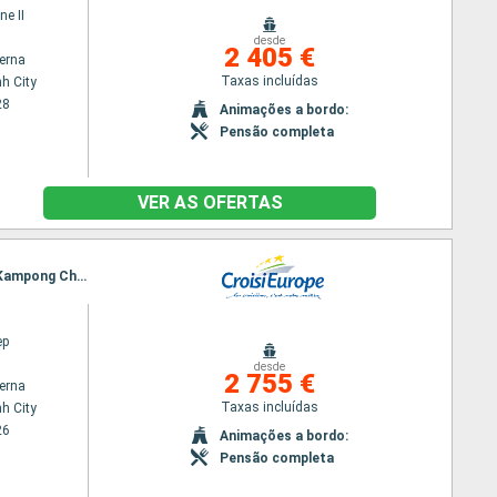
ne II
desde
2 405 €
terna
Taxas incluídas
h City
28
Animações a bordo:
Pensão completa
VER AS OFERTAS
Itinerário : Ho Chi Minh City, Chau Doc, Chao gao Canal, Cai Be, Sa Dec, Chau Doc, Phnom Penh, Kampong Chhnang, Tonle, Angkor (Angkor Vat)
ep
desde
2 755 €
terna
Taxas incluídas
h City
26
Animações a bordo:
Pensão completa