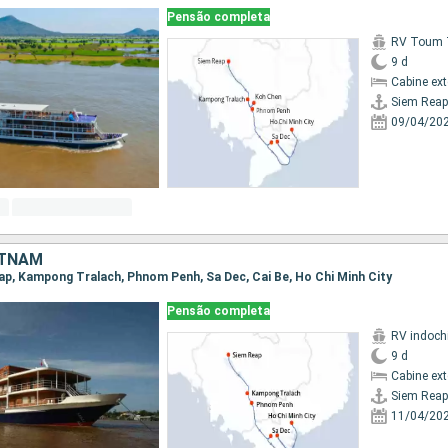
Pensão completa
RV Toum T
9 d
Cabine ex
Siem Reap
09/04/20
ETNAM
eap, Kampong Tralach, Phnom Penh, Sa Dec, Cai Be, Ho Chi Minh City
Pensão completa
RV indoch
9 d
Cabine ex
Siem Reap
11/04/20