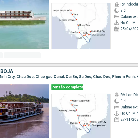
Rv Indochi
9 d
Cabine ex
Ho Chi Min
25/04/20
MBOJA
Pensão completa
RV Lan Di
9 d
Cabine ex
Ho Chi Min
27/11/20