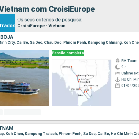
 Vietnam com CroisiEurope
Os seus critérios de pesquisa:
trados
CroisiEurope - Vietnam
MBOJA
i Minh City, Cai Be, Sa Dec, Chau Doc, Phnom Penh, Kampong Chhnang, Koh Ch
Pensão completa
RV Toum T
9 d
Cabine ex
Ho Chi Min
01/04/20
ETNAM
Reap, Koh Chen, Kampong Tralach, Phnom Penh, Sa Dec, Cai Be, Ho Chi Minh Ci