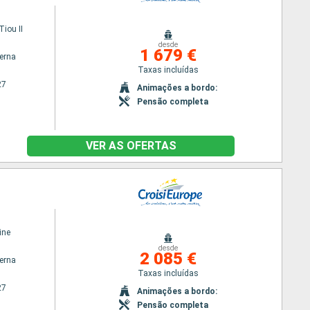
iou II
desde
1 679 €
terna
Taxas incluídas
27
Animações a bordo:
Pensão completa
VER AS OFERTAS
ine
desde
2 085 €
terna
Taxas incluídas
27
Animações a bordo:
Pensão completa