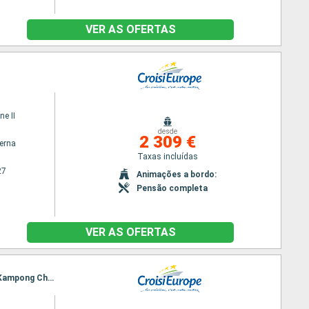
VER AS OFERTAS
ne II
desde
2 309 €
terna
Taxas incluídas
27
Animações a bordo:
Pensão completa
VER AS OFERTAS
Itinerário : Ho Chi Minh City, Chau Doc, Chao gao Canal, Cai Be, Sa Dec, Chau Doc, Phnom Penh, Kampong Chhnang, Tonle, Angkor (Angkor Vat)