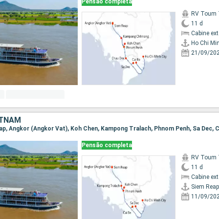
Pensão completa
RV Toum T
11 d
Cabine ex
Ho Chi Min
21/09/20
ETNAM
Pensão completa
RV Toum T
11 d
Cabine ex
Siem Reap
11/09/20