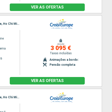
VER AS OFERTAS
Itinerário : Siem Reap, Angkor (Angkor Vat), Tonle, Kampong Tralach, Phnom Penh, Sa Dec, Cai Be, Ho Chi Minh City
ine
desde
3 095 €
terna
Taxas incluídas
26
Animações a bordo:
Pensão completa
VER AS OFERTAS
Itinerário : Siem Reap, Angkor (Angkor Vat), Tonle, Kampong Tralach, Phnom Penh, Sa Dec, Cai Be, Ho Chi Minh City