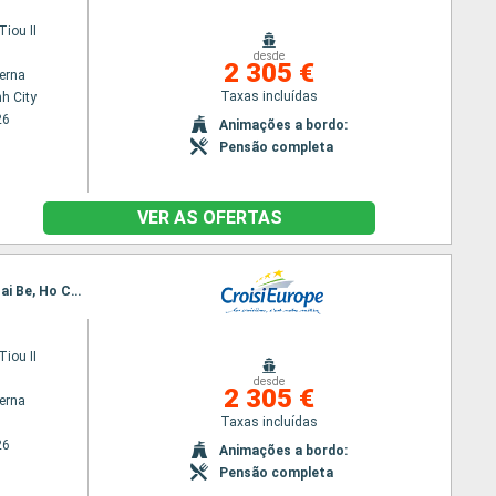
iou II
desde
2 305 €
terna
Taxas incluídas
h City
26
Animações a bordo:
Pensão completa
VER AS OFERTAS
Itinerário : Siem Reap, Angkor (Angkor Vat), Koh Chen, Kampong Tralach, Phnom Penh, Sa Dec, Cai Be, Ho Chi Minh City
iou II
desde
2 305 €
terna
Taxas incluídas
26
Animações a bordo:
Pensão completa