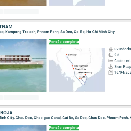
ETNAM
eap, Kampong Tralach, Phnom Penh, Sa Dec, Cai Be, Ho Chi Minh City
Pensão completa
Rv Indochi
9 d
Cabine ex
Siem Reap
16/04/20
MBOJA
Pensão completa