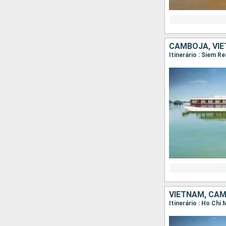
CAMBOJA, VI
Itinerário : Siem R
VIETNAM, CA