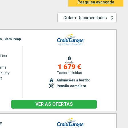
Pesquisa avançada
Ordem: Recomendados
en, Siem Reap
iou II
desde
1 679 €
terna
Taxas incluídas
h City
27
Animações a bordo:
Pensão completa
VER AS OFERTAS
ty