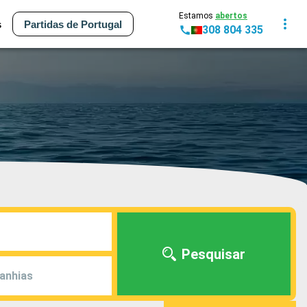
Estamos
abertos
s
Partidas de Portugal
308 804 335
Pesquisar
anhias