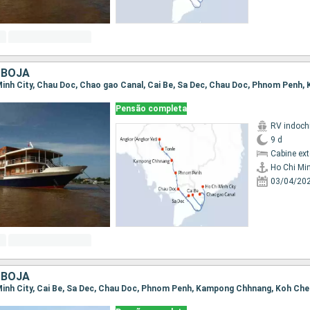
MBOJA
Pensão completa
RV indoch
9 d
Cabine ex
Ho Chi Min
03/04/20
MBOJA