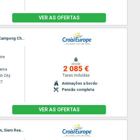
VER AS OFERTAS
Itinerário : Ho Chi Minh City, Chau Doc, Chao gao Canal, Cai Be, Sa Dec, Chau Doc, Phnom Penh, Kampong Chhnang, Tonle, Angkor (Angkor Vat)
ine
desde
2 085 €
terna
Taxas incluídas
h City
27
Animações a bordo:
Pensão completa
VER AS OFERTAS
Itinerário : Ho Chi Minh City, Cai Be, Sa Dec, Chau Doc, Phnom Penh, Kampong Chhnang, Koh Chen, Siem Reap, Angkor (Angkor Vat), Siem Reap, Angkor (Angkor Vat)