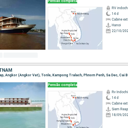
Pensão completa
RV indoch
14 d
Cabine ex
Hanoi
22/10/20
ETNAM
Pensão completa
Rv Indochi
14 d
Cabine ex
Siem Reap
18/09/20