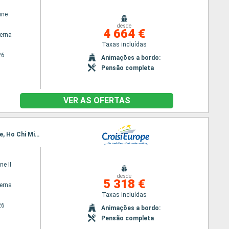
ine
desde
4 664 €
terna
Taxas incluídas
26
Animações a bordo:
Pensão completa
VER AS OFERTAS
Itinerário : Siem Reap, Angkor (Angkor Vat), Tonle, Kampong Tralach, Phnom Penh, Sa Dec, Cai Be, Ho Chi Minh City, Hanoi, Baia de Halong, Hanoi
ne II
desde
5 318 €
terna
Taxas incluídas
26
Animações a bordo:
Pensão completa