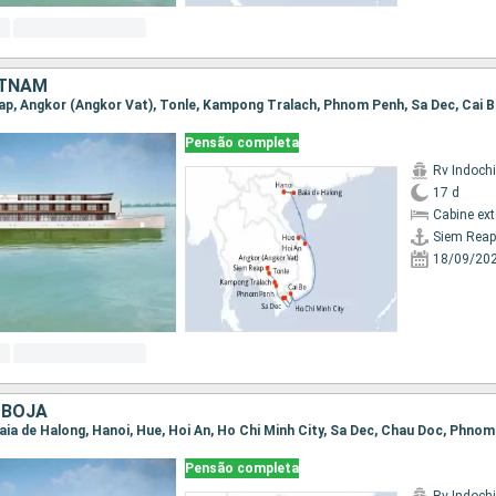
ETNAM
Pensão completa
Rv Indochi
17 d
Cabine ex
Siem Reap
18/09/20
MBOJA
Pensão completa