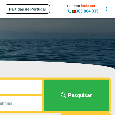
Estamos
fechados
s
Partidas de Portugal
308 804 335
Pesquisar
anhias