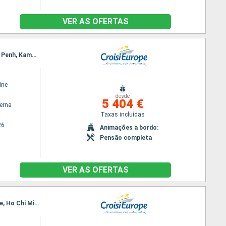
VER AS OFERTAS
Itinerário : Hanoi, Baia de Halong, Hanoi, Hue, Hoi An, Ho Chi Minh City, Sa Dec, Chau Doc, Phnom Penh, Kampong Chhnang, Tonle, Siem Reap, Angkor (Angkor Vat), Siem Reap
ine
desde
5 404 €
terna
Taxas incluídas
26
Animações a bordo:
Pensão completa
VER AS OFERTAS
Itinerário : Siem Reap, Angkor (Angkor Vat), Tonle, Kampong Tralach, Phnom Penh, Sa Dec, Cai Be, Ho Chi Minh City, Hue, Hoi An, Hanoi, Baia de Halong, Hanoi