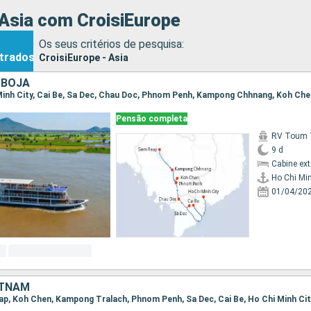
 Asia com CroisiEurope
Os seus critérios de pesquisa:
trados
CroisiEurope - Asia
MBOJA
i Minh City, Cai Be, Sa Dec, Chau Doc, Phnom Penh, Kampong Chhnang, Koh Ch
Pensão completa
RV Toum T
9 d
Cabine ex
Ho Chi Min
01/04/20
ETNAM
Reap, Koh Chen, Kampong Tralach, Phnom Penh, Sa Dec, Cai Be, Ho Chi Minh Ci