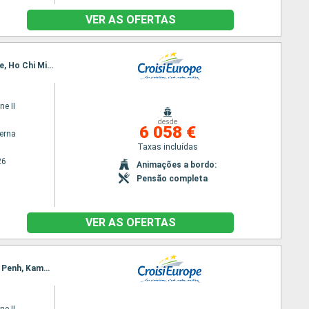
VER AS OFERTAS
Itinerário : Siem Reap, Angkor (Angkor Vat), Tonle, Kampong Tralach, Phnom Penh, Sa Dec, Cai Be, Ho Chi Minh City, Hue, Hoi An, Hanoi, Baia de Halong, Hanoi
ne II
desde
6 058 €
terna
Taxas incluídas
26
Animações a bordo:
Pensão completa
VER AS OFERTAS
Itinerário : Hanoi, Baia de Halong, Hanoi, Hue, Hoi An, Ho Chi Minh City, Sa Dec, Chau Doc, Phnom Penh, Kampong Chhnang, Tonle, Siem Reap, Angkor (Angkor Vat), Siem Reap