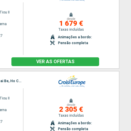
iou II
desde
1 679 €
terna
Taxas incluídas
27
Animações a bordo:
Pensão completa
VER AS OFERTAS
Itinerário : Siem Reap, Angkor (Angkor Vat), Koh Chen, Kampong Tralach, Phnom Penh, Sa Dec, Cai Be, Ho Chi Minh City
iou II
desde
2 305 €
terna
Taxas incluídas
27
Animações a bordo:
Pensão completa