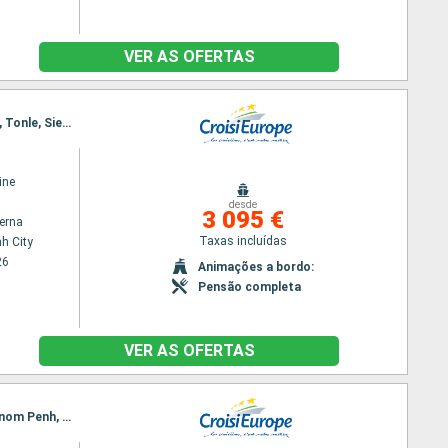
VER AS OFERTAS
Itinerário : Ho Chi Minh City, Chao gao Canal, Sa Dec, Chau Doc, Phnom Penh, Kampong Chhnang, Tonle, Siem Reap, Angkor (Angkor Vat), Siem Reap
ine
desde
3 095 €
terna
Taxas incluídas
h City
26
Animações a bordo:
Pensão completa
VER AS OFERTAS
Itinerário : Hanoi, Baia de Halong, Hanoi, Ho Chi Minh City, Chao gao Canal, Sa Dec, Chau Doc, Phnom Penh, Kampong Chhnang, Tonle, Siem Reap, Angkor (Angkor Vat), Siem Reap