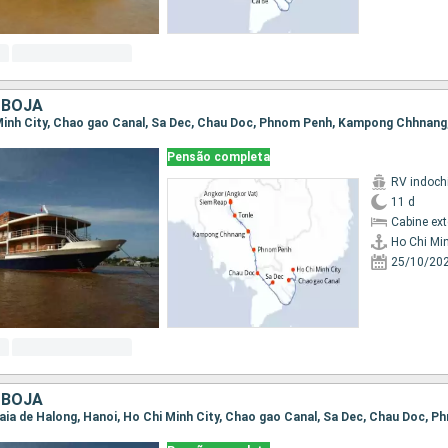
MBOJA
Pensão completa
RV indoch
11 d
Cabine ex
Ho Chi Min
25/10/20
MBOJA