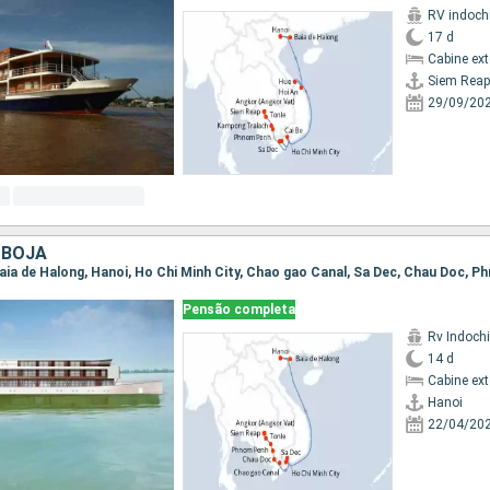
RV indoch
17 d
Cabine ex
Siem Reap
29/09/20
MBOJA
Pensão completa
Rv Indochi
14 d
Cabine ex
Hanoi
22/04/20