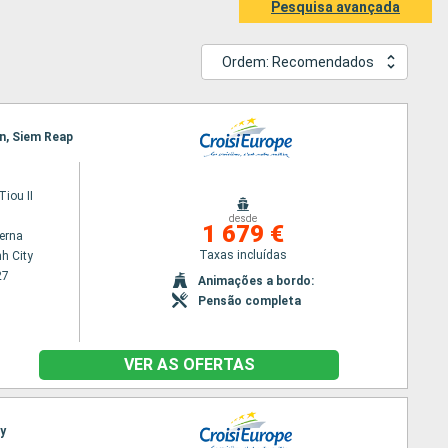
Pesquisa avançada
Ordem: Recomendados
en, Siem Reap
iou II
desde
1 679 €
terna
Taxas incluídas
h City
27
Animações a bordo:
Pensão completa
VER AS OFERTAS
ty