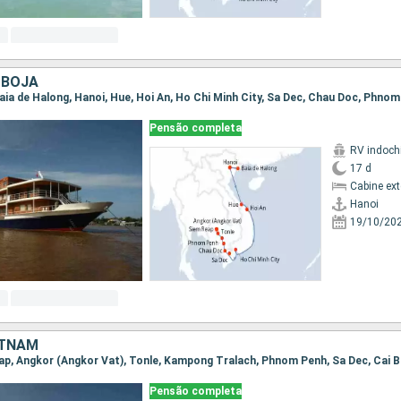
MBOJA
Pensão completa
RV indoch
17 d
Cabine ex
Hanoi
19/10/20
ETNAM
Pensão completa