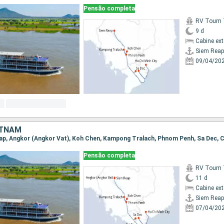
Pensão completa
RV Toum T
9 d
Cabine ex
Siem Reap
09/04/20
ETNAM
Pensão completa
RV Toum T
11 d
Cabine ex
Siem Reap
07/04/20