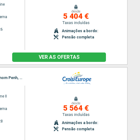
ine
desde
5 404 €
terna
Taxas incluídas
26
Animações a bordo:
Pensão completa
VER AS OFERTAS
Itinerário : Hanoi, Baia de Halong, Hanoi, Ho Chi Minh City, Chao gao Canal, Sa Dec, Chau Doc, Phnom Penh, Kampong Chhnang, Tonle, Siem Reap, Angkor (Angkor Vat), Siem Reap
ne II
desde
5 564 €
terna
Taxas incluídas
28
Animações a bordo:
Pensão completa