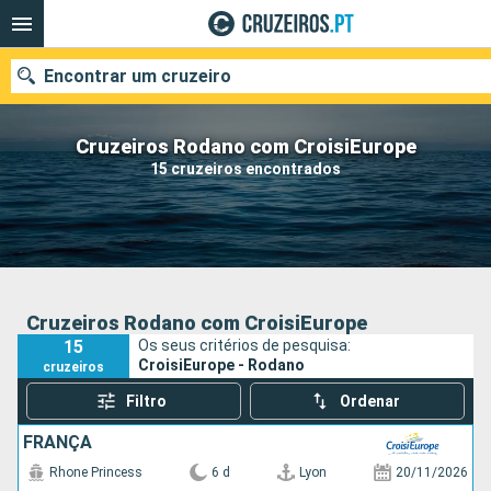
Encontrar um cruzeiro
Cruzeiros Rodano com CroisiEurope
15 cruzeiros encontrados
Quando ir?
Data de partida
Portos
Companhias
Cruzeiros Rodano com CroisiEurope
15
Os seus critérios de pesquisa:
Pesquisar
CroisiEurope - Rodano
cruzeiros
Filtro
Ordenar
FRANÇA
Rhone Princess
6 d
Lyon
20/11/2026