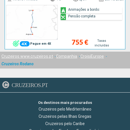
Animações a bordo:
Pensão completa
Taxas
755 €
Pague em 4X
incluídas
Cruzeiros www.cruzeiros.pt
Companhia
CroisiEurope
Cruzeiros Rodano
CRUZEIROS.PT
Os destinos mais procurados
Cruzeiros pelo Mediterrâneo
Cruzeiros pelas Ilhas Gregas
Cruzeiros pelo Caribe