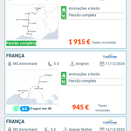
Animações a bordo:
Pensão completa
1 915 €
Taxas incluídas
Pensão completa
FRANÇA
MS Anne-marie
5 d
Avignon
11/12/2026
Animações a bordo:
Pensão completa
Taxas
945 €
Pague em 4X
incluídas
FRANÇA
MS Anne-marie
5 d
Aigues Mortes
16/12/2026