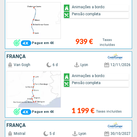
Animações a bordo:
Pensão completa
Taxas
939 €
Pague em 4X
incluídas
FRANÇA
Van Gogh
6 d
Lyon
12/11/2026
Animações a bordo:
Pensão completa
1 199 €
Taxas incluídas
Pague em 4X
FRANÇA
Mistral
5 d
Lyon
30/10/2027