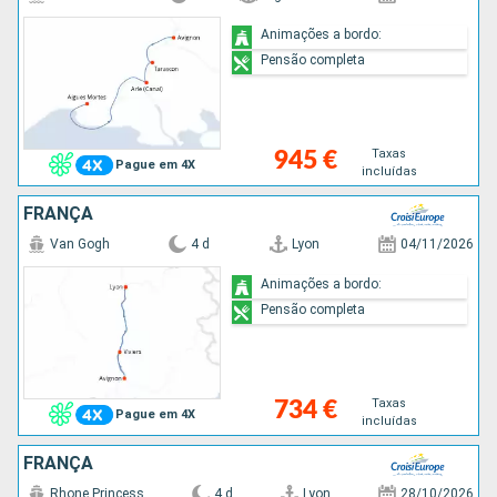
Animações a bordo:
Pensão completa
Taxas
945 €
Pague em 4X
incluídas
FRANÇA
Van Gogh
4 d
Lyon
04/11/2026
Animações a bordo:
Pensão completa
Taxas
734 €
Pague em 4X
incluídas
FRANÇA
Rhone Princess
4 d
Lyon
28/10/2026