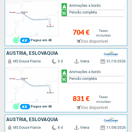
Animações a bordo:
Pensão completa
Taxas
704 €
incluídas
Pague em 4X
Voo disponível
ÁUSTRIA, ESLOVÁQUIA
MS Douce France
5 d
Viena
31/10/2026
Animações a bordo:
Pensão completa
Taxas
831 €
incluídas
Pague em 4X
Voo disponível
ÁUSTRIA, ESLOVÁQUIA
MS Douce France
8 d
Viena
11/08/2026