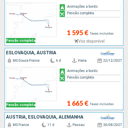
Animações a bordo:
Pensão completa
1 595 €
Taxas incluídas
Pensão completa
Voo disponível
ESLOVÁQUIA, ÁUSTRIA
MS Douce France
6 d
Viena
22/12/2027
Animações a bordo:
Pensão completa
1 665 €
Taxas incluídas
Pensão completa
ÁUSTRIA, ESLOVÁQUIA, ALEMANHA
MS France
11 d
Passau
30/08/2027