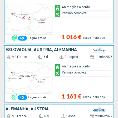
Animações a bordo:
Pensão completa
1 016 €
Taxas incluídas
Pague em 4X
ESLOVÁQUIA, ÁUSTRIA, ALEMANHA
MS France
6 d
Budapest
11/08/2026
Animações a bordo:
Pensão completa
1 161 €
Taxas incluídas
Pague em 4X
ALEMANHA, ÁUSTRIA
MS France
6 d
Passau
29/06/2027