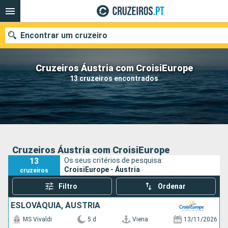
Encontrar um cruzeiro
Cruzeiros Áustria com CroisiEurope
13 cruzeiros encontrados
Quando ir?
Data de partida
Portos
Companhias
Cruzeiros Áustria com CroisiEurope
13
Os seus critérios de pesquisa:
Pesquisar
CroisiEurope - Áustria
cruzeiros
Filtro
Ordenar
ESLOVÁQUIA, ÁUSTRIA
MS Vivaldi
5 d
Viena
13/11/2026