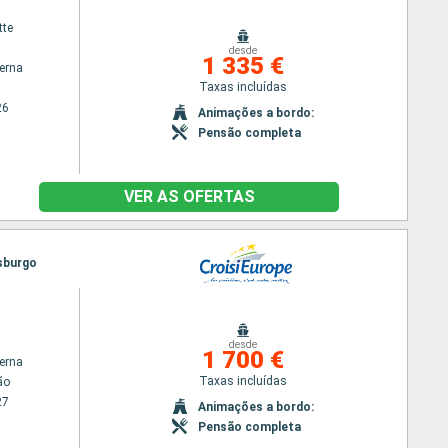
tte
desde
1 335 €
terna
Taxas incluídas
26
Animações a bordo:
Pensão completa
VER AS OFERTAS
asburgo
desde
1 700 €
terna
Taxas incluídas
ão
27
Animações a bordo:
Pensão completa