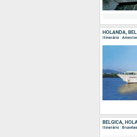
HOLANDA, BÉL
Itinerário : Amest
BÉLGICA, HOL
Itinerário : Bruxel