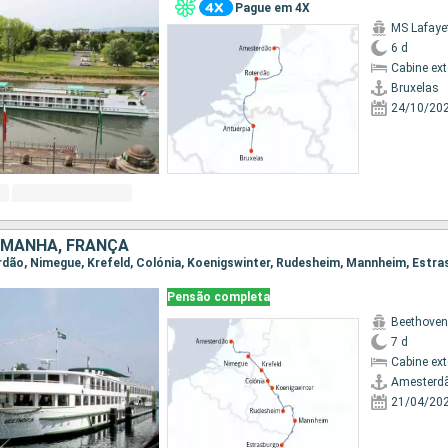
Pague em 4X
MS Lafaye
6 d
Cabine ex
Bruxelas
24/10/20
EMANHA, FRANÇA
erdão, Nimegue, Krefeld, Colónia, Koenigswinter, Rudesheim, Mannheim, Estr
Pensão completa
Beethoven
7 d
Cabine ex
Amesterd
21/04/20