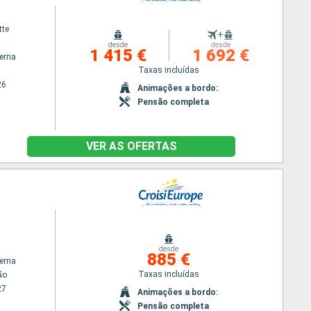
tte
+
desde
desde
1 415 €
1 692 €
terna
Taxas incluídas
26
Animações a bordo:
Pensão completa
VER AS OFERTAS
desde
885 €
terna
Taxas incluídas
ão
27
Animações a bordo:
Pensão completa