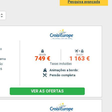
Pesquisa avançada
go
+
desde
desde
749 €
1 163 €
terna
Taxas incluídas
ão
26
Animações a bordo:
Pensão completa
VER AS OFERTAS