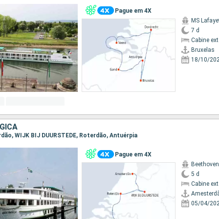
Pague em 4X
MS Lafaye
7 d
Cabine ex
Bruxelas
18/10/20
GICA
erdão, WIJK BIJ DUURSTEDE, Roterdão, Antuérpia
Pague em 4X
Beethoven
5 d
Cabine ex
Amesterd
05/04/20