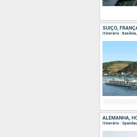
SUÍÇO, FRANÇ
Itinerário : Basile
ALEMANHA, H