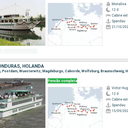
Monalisa
12 d
Cabine ex
Spandau
21/10/20
ONDURAS, HOLANDA
Pensão completa
Victor Hu
12 d
Cabine ex
Spandau
15/09/20