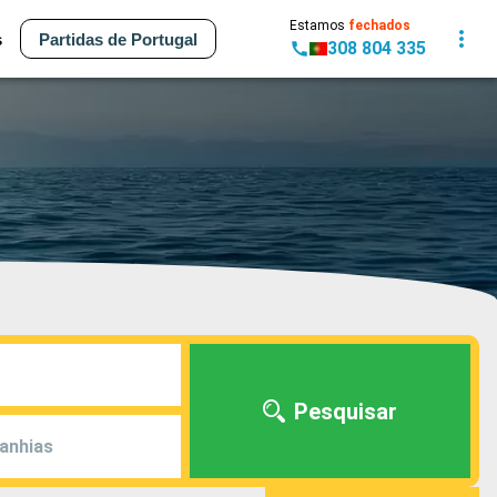
Estamos
fechados
s
Partidas de Portugal
308 804 335
Pesquisar
anhias