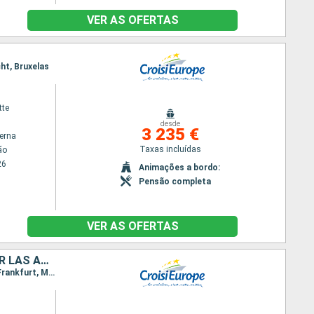
VER AS OFERTAS
ht, Bruxelas
tte
desde
3 235 €
terna
Taxas incluídas
ão
26
Animações a bordo:
Pensão completa
VER AS OFERTAS
DE ÁMSTERDAM A LAS PUERTAS DE HIERRO, UN FABULOSO CRUCERO POR LAS AGUAS EUROPEAS (FORMULA PUERTO/PUERTO)
Itinerário : Amesterdão, Nimegue, Krefeld, Colónia, Rudesheim, Mannheim, Estrasburgo, Mainz, Frankfurt, Miltenberg, Wertheim, Karlstadt, Wurtzbourg, Schweinfurt, Bamberg, Nuremberg, Muhlhausen, Kelheim, Regensburgo, Passau, Melk, Durnstein, Viena, Esztergom, Budapest, Mohacs, Osijek, Novi Sad, Belgrado, Rousse, Oltenita, Cernavoda, Constança, Cernavoda, Oltenita