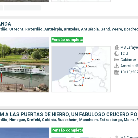
ANDA
rdão, Utrecht, Roterdão, Antuérpia, Bruxelas, Antuérpia, Gand, Veere, Dordrec
Pensão completa
MS Lafaye
12 d
Cabine ex
Amesterd
13/10/20
Pensão completa