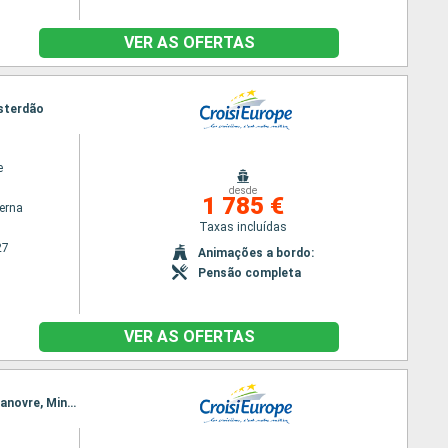
VER AS OFERTAS
esterdão
e
desde
1 785 €
terna
Taxas incluídas
27
Animações a bordo:
Pensão completa
VER AS OFERTAS
Itinerário : Spandau, Postdam, Wuesterwitz, Magdeburgo, Calvorde, Wolfsburg, Braunschweig, Hanovre, Minden, Nienburg, Hoya, Bremen, Oldenburg, Kustenkanale, Bollingerfähr, Gaarkeuken, Amesterdão