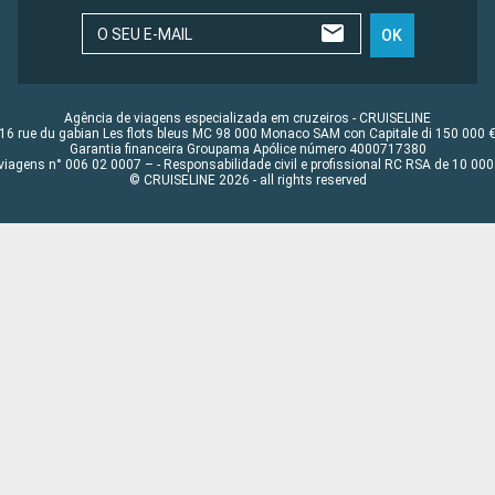
O SEU E-MAIL
OK
Agência de viagens especializada em cruzeiros - CRUISELINE
16 rue du gabian Les flots bleus MC 98 000 Monaco SAM con Capitale di 150 000 
Garantia financeira Groupama Apólice número 4000717380
viagens n° 006 02 0007 – - Responsabilidade civil e profissional RC RSA de 10 0
© CRUISELINE 2026 - all rights reserved