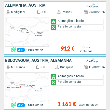
ALEMANHA, ÁUSTRIA
Modigliani
6 d
Passau
20/08/2026
Animações a bordo:
Pensão completa
Taxas
912 €
Pague em 4X
incluídas
ESLOVÁQUIA, ÁUSTRIA, ALEMANHA
MS France
6 d
Budapest
11/08/2026
Animações a bordo:
Pensão completa
1 161 €
Taxas incluídas
Pague em 4X