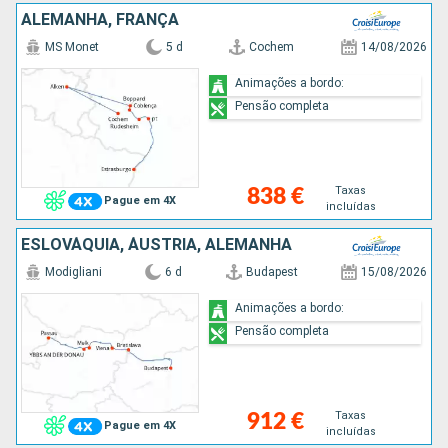
ALEMANHA, FRANÇA
MS Monet
5 d
Cochem
14/08/2026
Animações a bordo:
Pensão completa
Taxas
838 €
Pague em 4X
incluídas
ESLOVÁQUIA, ÁUSTRIA, ALEMANHA
Modigliani
6 d
Budapest
15/08/2026
Animações a bordo:
Pensão completa
Taxas
912 €
Pague em 4X
incluídas