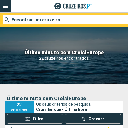
Encontrar um cruzeiro
Quando ir?
Último minuto com CroisiEurope
22 cruzeiros encontrados
Data de partida
Portos
Companhias
Pesquisar
Último minuto com CroisiEurope
22
Os seus critérios de pesquisa:
CroisiEurope - Última hora
cruzeiros
Filtro
Ordenar