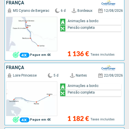
FRANÇA
MS Cyrano de Bergerac
6 d
Bordeaux
12/08/2026
Animações a bordo:
Pensão completa
1 136 €
Taxas incluídas
Pague em 4X
FRANÇA
Loire Princesse
5 d
Nantes
22/08/2026
Animações a bordo:
Pensão completa
1 182 €
Taxas incluídas
Pague em 4X