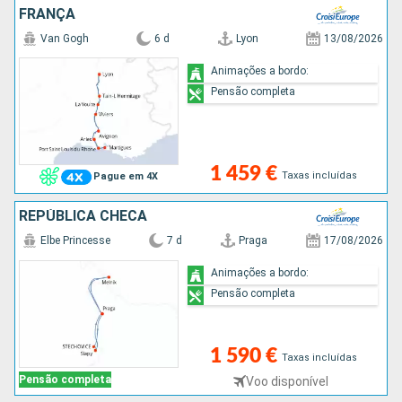
FRANÇA
Van Gogh
6 d
Lyon
13/08/2026
Animações a bordo:
Pensão completa
1 459 €
Taxas incluídas
Pague em 4X
REPÚBLICA CHECA
Elbe Princesse
7 d
Praga
17/08/2026
Animações a bordo:
Pensão completa
1 590 €
Taxas incluídas
Pensão completa
Voo disponível