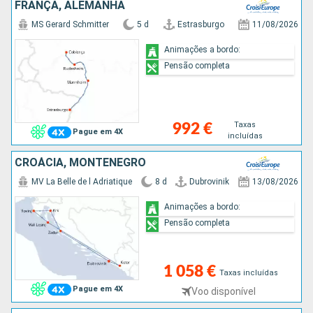
FRANÇA, ALEMANHA
MS Gerard Schmitter
5 d
Estrasburgo
11/08/2026
Animações a bordo:
Pensão completa
Taxas
992 €
Pague em 4X
incluídas
CROÁCIA, MONTENEGRO
MV La Belle de l Adriatique
8 d
Dubrovinik
13/08/2026
Animações a bordo:
Pensão completa
1 058 €
Taxas incluídas
Pague em 4X
Voo disponível