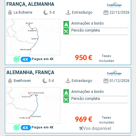
FRANÇA, ALEMANHA
La Boheme
5 d
Estrasburgo
22/12/2026
Animações a bordo:
Pensão completa
Taxas
950 €
Pague em 4X
incluídas
ALEMANHA, FRANÇA
Beethoven
5 d
Estrasburgo
01/12/2026
Animações a bordo:
Pensão completa
Taxas
969 €
incluídas
Pague em 4X
Voo disponível