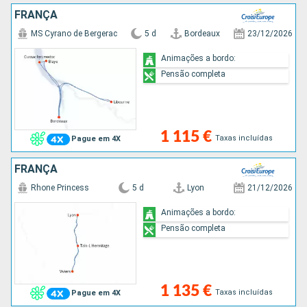
FRANÇA
MS Cyrano de Bergerac
5 d
Bordeaux
23/12/2026
Animações a bordo:
Pensão completa
1 115 €
Taxas incluídas
Pague em 4X
FRANÇA
Rhone Princess
5 d
Lyon
21/12/2026
Animações a bordo:
Pensão completa
1 135 €
Taxas incluídas
Pague em 4X