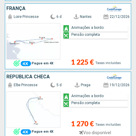
FRANÇA
Loire Princesse
6 d
Nantes
22/12/2026
Animações a bordo:
Pensão completa
1 225 €
Taxas incluídas
Pague em 4X
REPÚBLICA CHECA
Elbe Princesse
5 d
Praga
19/12/2026
Animações a bordo:
Pensão completa
1 270 €
Taxas incluídas
Pague em 4X
Voo disponível