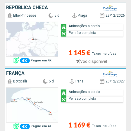
REPÚBLICA CHECA
Elbe Princesse
5 d
Praga
23/12/2026
Animações a bordo:
Pensão completa
1 145 €
Taxas incluídas
Pague em 4X
Voo disponível
FRANÇA
Botticelli
5 d
Paris
23/12/2027
Animações a bordo:
Pensão completa
1 169 €
Taxas incluídas
Pague em 4X