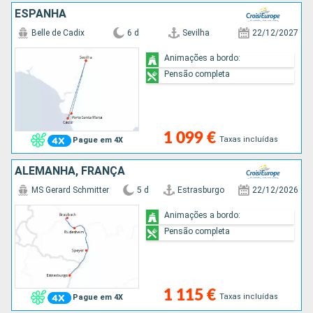
ESPANHA
Belle de Cadix
6 d
Sevilha
22/12/2027
Animações a bordo:
Pensão completa
1 099 €
Taxas incluídas
Pague em 4X
ALEMANHA, FRANÇA
MS Gerard Schmitter
5 d
Estrasburgo
22/12/2026
Animações a bordo:
Pensão completa
1 115 €
Taxas incluídas
Pague em 4X