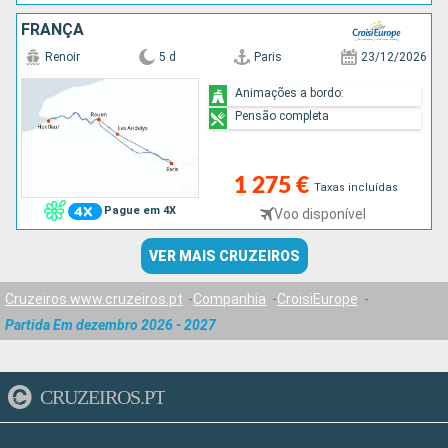
FRANÇA
Renoir
5 d
Paris
23/12/2026
Animações a bordo:
Pensão completa
1 275 €
Taxas incluídas
Pague em 4X
Voo disponível
VER MAIS CRUZEIROS
Cruzeiros www.cruzeiros.pt
Companhia
CroisiEurope
Partida Em dezembro 2026 - 2027
CRUZEIROS.PT