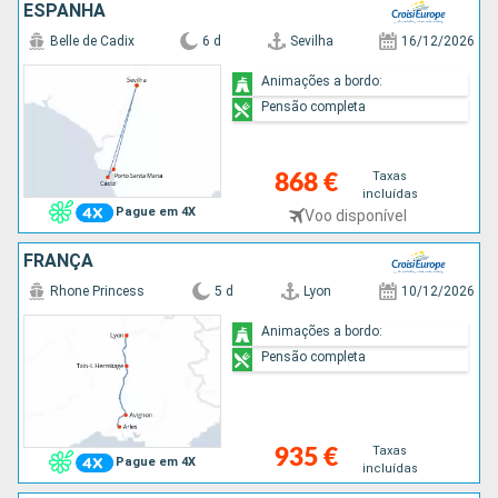
ESPANHA
Belle de Cadix
6 d
Sevilha
16/12/2026
Animações a bordo:
Pensão completa
Taxas
868 €
incluídas
Pague em 4X
Voo disponível
FRANÇA
Rhone Princess
5 d
Lyon
10/12/2026
Animações a bordo:
Pensão completa
Taxas
935 €
Pague em 4X
incluídas