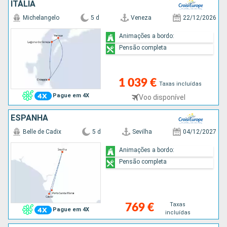
ITÁLIA
Michelangelo
5 d
Veneza
22/12/2026
Animações a bordo:
Pensão completa
1 039 €
Taxas incluídas
Pague em 4X
Voo disponível
ESPANHA
Belle de Cadix
5 d
Sevilha
04/12/2027
Animações a bordo:
Pensão completa
Taxas
769 €
Pague em 4X
incluídas