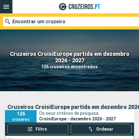
Encontrar um cruzeiro
Cruzeiros CroisiEurope partida em dezembro
Quando ir?
2026 - 2027
126 cruzeiros encontrados
Data de partida
Portos
Companhias
Pesquisar
Cruzeiros CroisiEurope partida em dezembro 2026
126
Os seus critérios de pesquisa:
CroisiEurope - dezembro 2026 - 2027
cruzeiros
Filtro
Ordenar