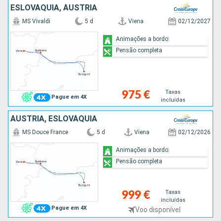
ESLOVÁQUIA, ÁUSTRIA
MS Vivaldi
5 d
Viena
02/12/2027
Animações a bordo:
Pensão completa
Taxas
975 €
Pague em 4X
incluídas
ÁUSTRIA, ESLOVÁQUIA
MS Douce France
5 d
Viena
02/12/2026
Animações a bordo:
Pensão completa
Taxas
999 €
incluídas
Pague em 4X
Voo disponível