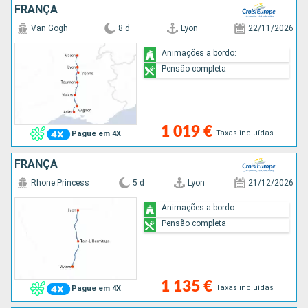
FRANÇA
Van Gogh
8 d
Lyon
22/11/2026
Animações a bordo:
Pensão completa
1 019 €
Taxas incluídas
Pague em 4X
FRANÇA
Rhone Princess
5 d
Lyon
21/12/2026
Animações a bordo:
Pensão completa
1 135 €
Taxas incluídas
Pague em 4X