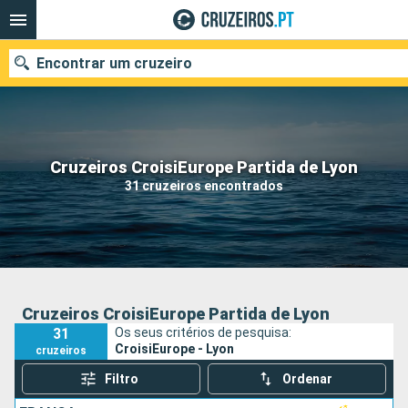
Encontrar um cruzeiro
Quando ir?
Cruzeiros CroisiEurope Partida de Lyon
31 cruzeiros encontrados
Data de partida
Portos
Companhias
Pesquisar
Cruzeiros CroisiEurope Partida de Lyon
31
Os seus critérios de pesquisa:
CroisiEurope - Lyon
cruzeiros
Filtro
Ordenar