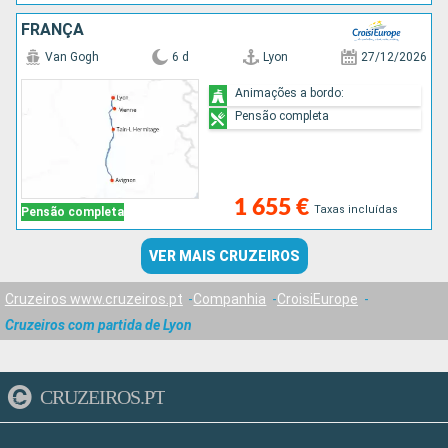
FRANÇA
Van Gogh
6 d
Lyon
27/12/2026
Animações a bordo:
Pensão completa
1 655 €
Taxas incluídas
Pensão completa
VER MAIS CRUZEIROS
Cruzeiros www.cruzeiros.pt
Companhia
CroisiEurope
Cruzeiros com partida de Lyon
CRUZEIROS.PT