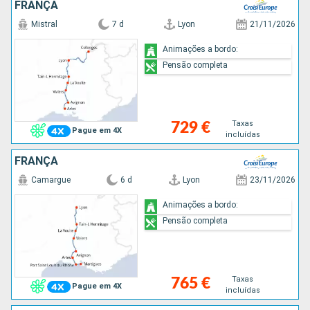
FRANÇA
Mistral
7 d
Lyon
21/11/2026
Animações a bordo:
Pensão completa
Taxas
729 €
Pague em 4X
incluídas
FRANÇA
Camargue
6 d
Lyon
23/11/2026
Animações a bordo:
Pensão completa
Taxas
765 €
Pague em 4X
incluídas