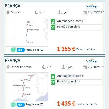
FRANÇA
Mistral
5 d
Lyon
28/12/2027
Animações a bordo:
Pensão completa
1 355 €
Taxas incluídas
Pague em 4X
FRANÇA
Rhone Princess
7 d
Lyon
23/10/2027
Animações a bordo:
Pensão completa
1 435 €
Taxas incluídas
Pague em 4X