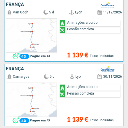
FRANÇA
Van Gogh
5 d
Lyon
11/12/2026
Animações a bordo:
Pensão completa
1 139 €
Taxas incluídas
Pague em 4X
FRANÇA
Camargue
5 d
Lyon
30/11/2026
Animações a bordo:
Pensão completa
1 139 €
Taxas incluídas
Pague em 4X