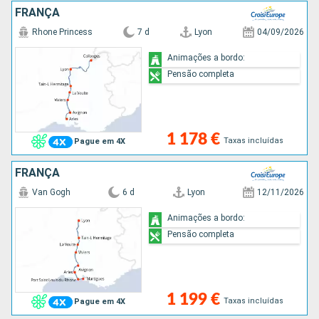
FRANÇA
Rhone Princess
7 d
Lyon
04/09/2026
Animações a bordo:
Pensão completa
1 178 €
Taxas incluídas
Pague em 4X
FRANÇA
Van Gogh
6 d
Lyon
12/11/2026
Animações a bordo:
Pensão completa
1 199 €
Taxas incluídas
Pague em 4X