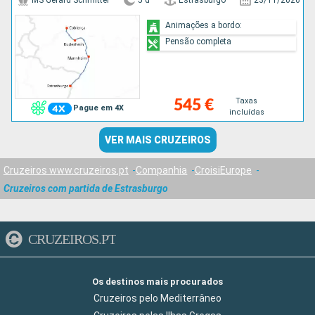
MS Gerard Schmitter
5 d
Estrasburgo
23/11/2026
Animações a bordo:
Pensão completa
Taxas
545 €
Pague em 4X
incluídas
VER MAIS CRUZEIROS
Cruzeiros www.cruzeiros.pt
Companhia
CroisiEurope
Cruzeiros com partida de Estrasburgo
CRUZEIROS.PT
Os destinos mais procurados
Cruzeiros pelo Mediterrâneo