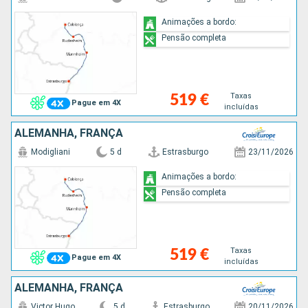
Animações a bordo:
Pensão completa
Taxas
519 €
Pague em 4X
incluídas
ALEMANHA, FRANÇA
Modigliani
5 d
Estrasburgo
23/11/2026
Animações a bordo:
Pensão completa
Taxas
519 €
Pague em 4X
incluídas
ALEMANHA, FRANÇA
Victor Hugo
5 d
Estrasburgo
20/11/2026