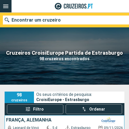
Encontrar um cruzeiro
Quando ir?
Cruzeiros CroisiEurope Partida de Estrasburgo
98 cruzeiros encontrados
Data de partida
Portos
Companhias
Pesquisar
98
Os seus critérios de pesquisa:
CroisiEurope - Estrasburgo
cruzeiros
Filtro
Ordenar
FRANÇA, ALEMANHA
Leonard de Vinci
5 d
Estrasburgo
09/11/2026