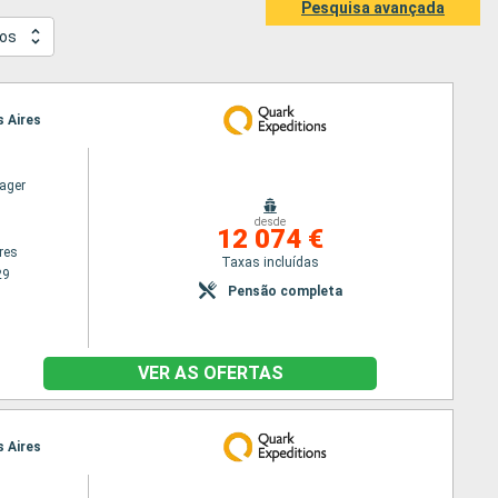
Pesquisa avançada
os
s Aires
ager
desde
12 074 €
res
Taxas incluídas
29
Pensão completa
VER AS OFERTAS
s Aires