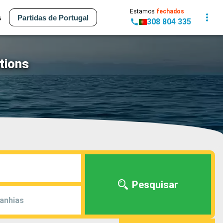
Estamos
fechados
s
Partidas de Portugal
308 804 335
tions
Pesquisar
anhias