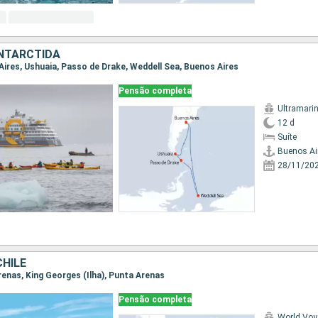
ANTARCTIDA
 Aires, Ushuaia, Passo de Drake, Weddell Sea, Buenos Aires
Pensão completa
Ultramari
12 d
Suíte
Buenos Ai
28/11/20
CHILE
Arenas, King Georges (Ilha), Punta Arenas
Pensão completa
World Voy