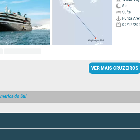
8 d
Suíte
Punta Are
09/12/20
VER MAIS CRUZEIROS
America do Sul