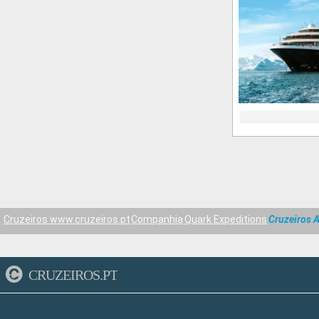
Cruzeiros www.cruzeiros.pt
Companhia
Quark Expeditions
Cruzeiros 
CRUZEIROS.PT