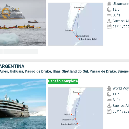
Ultramari
12 d
Suíte
Buenos Ai
06/11/20
 ARGENTINA
 Aires, Ushuaia, Passo de Drake, Ilhas Shetland do Sul, Passo de Drake, Bueno
Pensão completa
World Voy
11 d
Suíte
Buenos Ai
05/11/20