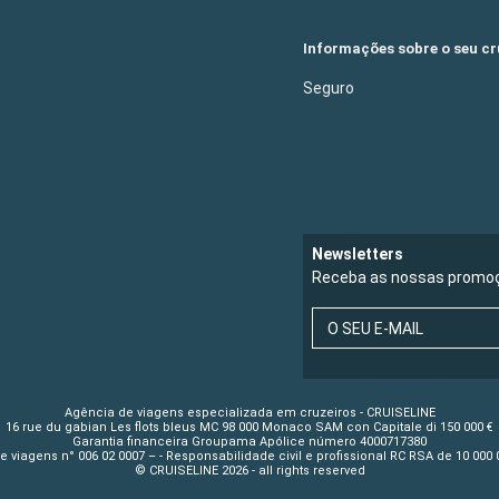
Informações sobre o seu cr
Seguro
Newsletters
Receba as nossas promoç
O SEU E-MAIL
Agência de viagens especializada em cruzeiros - CRUISELINE
16 rue du gabian Les flots bleus MC 98 000 Monaco SAM con Capitale di 150 000 €
Garantia financeira Groupama Apólice número 4000717380
 viagens n° 006 02 0007 – - Responsabilidade civil e profissional RC RSA de 10 00
© CRUISELINE 2026 - all rights reserved