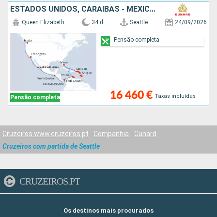
ESTADOS UNIDOS, CARAIBAS - MEXICO, GUATEMALA, PANAMA, ARUBA, PORTO RICO, ANTÍGUA E BARBUDA, SANTA LÚCIA, BARBADOS, SÃO MARTINHO, TORTOLA
Queen Elizabeth
34 d
Seattle
24/09/2026
Pensão completa
16 460 €
Taxas incluídas
Pensão completa
Cruzeiros www.cruzeiros.pt
Companhia
Cunard
Cruzeiros com partida de Seattle
CRUZEIROS.PT
Os destinos mais procurados