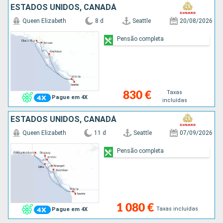
ESTADOS UNIDOS, CANADÁ
Queen Elizabeth
8 d
Seattle
20/08/2026
Pensão completa
Taxas
830 €
Pague em 4X
incluídas
ESTADOS UNIDOS, CANADÁ
Queen Elizabeth
11 d
Seattle
07/09/2026
Pensão completa
1 080 €
Taxas incluídas
Pague em 4X