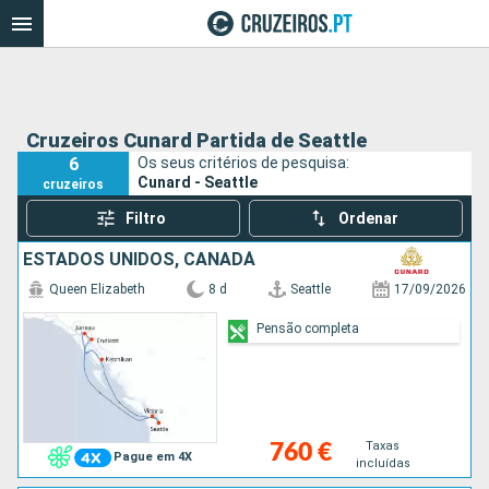
Cruzeiros Cunard Partida de Seattle
6
Os seus critérios de pesquisa:
Cunard - Seattle
cruzeiros
Filtro
Ordenar
ESTADOS UNIDOS, CANADÁ
Queen Elizabeth
8 d
Seattle
17/09/2026
Pensão completa
Taxas
760 €
Pague em 4X
incluídas