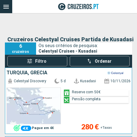
Cruzeiros Celestyal Cruises Partida de Kusadasi
6
Os seus critérios de pesquisa:
Celestyal Cruises - Kusadasi
cruzeiros
Filtro
Ordenar
TURQUIA, GRÉCIA
Celestyal Discovery
5 d
Kusadasi
10/11/2026
Reserve com 50€
Pensão completa
280 €
+Taxas
Pague em 4X