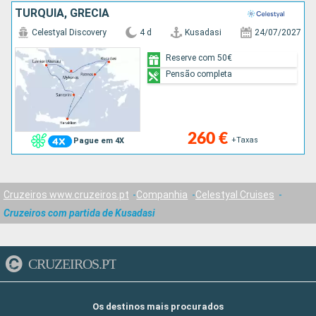
TURQUIA, GRÉCIA
Celestyal Discovery
4 d
Kusadasi
24/07/2027
Reserve com 50€
Pensão completa
260 €
+Taxas
Pague em 4X
Cruzeiros www.cruzeiros.pt
Companhia
Celestyal Cruises
Cruzeiros com partida de Kusadasi
CRUZEIROS.PT
Os destinos mais procurados