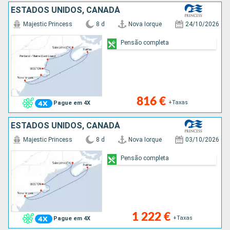
ESTADOS UNIDOS, CANADÁ
Majestic Princess
8 d
Nova Iorque
24/10/2026
Pensão completa
816 €
+Taxas
Pague em 4X
ESTADOS UNIDOS, CANADÁ
Majestic Princess
8 d
Nova Iorque
03/10/2026
Pensão completa
1 222 €
+Taxas
Pague em 4X