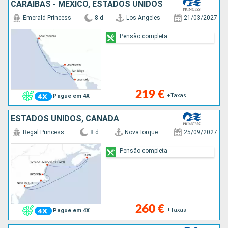
CARAIBAS - MEXICO, ESTADOS UNIDOS
Emerald Princess
8 d
Los Angeles
21/03/2027
Pensão completa
219 €
+Taxas
Pague em 4X
ESTADOS UNIDOS, CANADÁ
Regal Princess
8 d
Nova Iorque
25/09/2027
Pensão completa
260 €
+Taxas
Pague em 4X