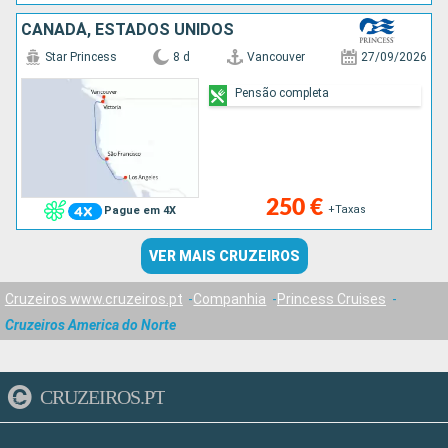
CANADÁ, ESTADOS UNIDOS
Star Princess
8 d
Vancouver
27/09/2026
Pensão completa
250 €
+Taxas
Pague em 4X
VER MAIS CRUZEIROS
Cruzeiros www.cruzeiros.pt
Companhia
Princess Cruises
Cruzeiros America do Norte
CRUZEIROS.PT