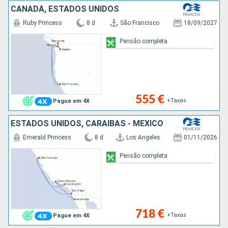
CANADÁ, ESTADOS UNIDOS
Ruby Princess
8 d
São Francisco
18/09/2027
Pensão completa
555 €
+Taxas
Pague em 4X
ESTADOS UNIDOS, CARAIBAS - MEXICO
Emerald Princess
8 d
Los Angeles
01/11/2026
Pensão completa
718 €
+Taxas
Pague em 4X