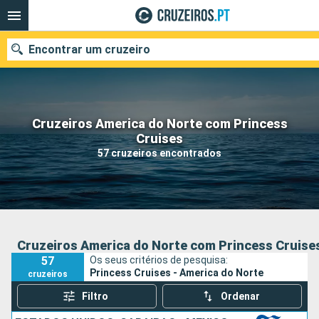
Encontrar um cruzeiro
Cruzeiros America do Norte com Princess
Quando ir?
Cruises
57 cruzeiros encontrados
Data de partida
Portos
Companhias
Pesquisar
Cruzeiros America do Norte com Princess Cruise
57
Os seus critérios de pesquisa:
Princess Cruises - America do Norte
cruzeiros
Filtro
Ordenar