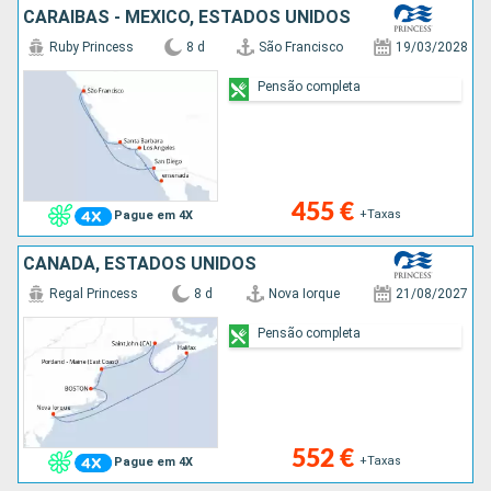
CARAIBAS - MEXICO, ESTADOS UNIDOS
Ruby Princess
8 d
São Francisco
19/03/2028
Pensão completa
455 €
+Taxas
Pague em 4X
CANADÁ, ESTADOS UNIDOS
Regal Princess
8 d
Nova Iorque
21/08/2027
Pensão completa
552 €
+Taxas
Pague em 4X