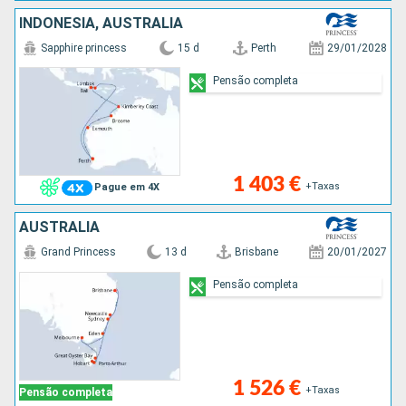
INDONÉSIA, AUSTRALIA
Sapphire princess
15 d
Perth
29/01/2028
Pensão completa
1 403 €
+Taxas
Pague em 4X
AUSTRALIA
Grand Princess
13 d
Brisbane
20/01/2027
Pensão completa
1 526 €
+Taxas
Pensão completa