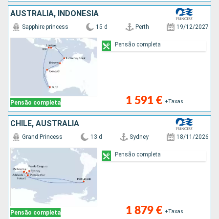
AUSTRALIA, INDONÉSIA
Sapphire princess
15 d
Perth
19/12/2027
Pensão completa
1 591 €
+Taxas
Pensão completa
CHILE, AUSTRALIA
Grand Princess
13 d
Sydney
18/11/2026
Pensão completa
1 879 €
+Taxas
Pensão completa