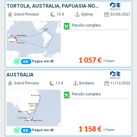
TORTOLA, AUSTRALIA, PAPUASIA-NOVA GUINÃ
Grand Princess
15 d
Sydney
03/06/2027
Pensão completa
1 057 €
+Taxas
Pague em 4X
AUSTRALIA
Grand Princess
13 d
Brisbane
11/12/2026
Pensão completa
1 158 €
+Taxas
Pague em 4X