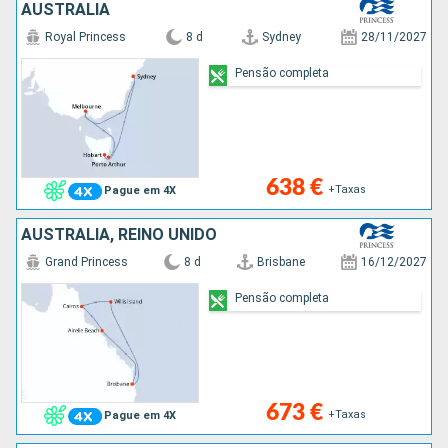
AUSTRALIA
Royal Princess
8 d
Sydney
28/11/2027
Pensão completa
638 €
+Taxas
Pague em 4X
AUSTRALIA, REINO UNIDO
Grand Princess
8 d
Brisbane
16/12/2027
Pensão completa
673 €
+Taxas
Pague em 4X