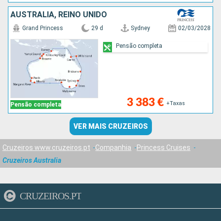
AUSTRALIA, REINO UNIDO
Grand Princess
29 d
Sydney
02/03/2028
Pensão completa
3 383 €
+Taxas
Pensão completa
VER MAIS CRUZEIROS
Cruzeiros www.cruzeiros.pt
Companhia
Princess Cruises
Cruzeiros Australia
CRUZEIROS.PT