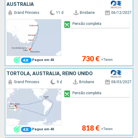
AUSTRALIA
Grand Princess
11 d
Brisbane
06/12/2027
Pensão completa
730 €
+Taxas
Pague em 4X
TORTOLA, AUSTRALIA, REINO UNIDO
Grand Princess
9 d
Brisbane
08/03/2027
Pensão completa
818 €
+Taxas
Pague em 4X