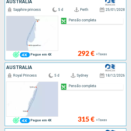
AUSTRALIA
Sapphire princess
5 d
Perth
25/01/2028
Pensão completa
292 €
+Taxas
Pague em 4X
AUSTRALIA
Royal Princess
5 d
Sydney
18/12/2026
Pensão completa
315 €
+Taxas
Pague em 4X