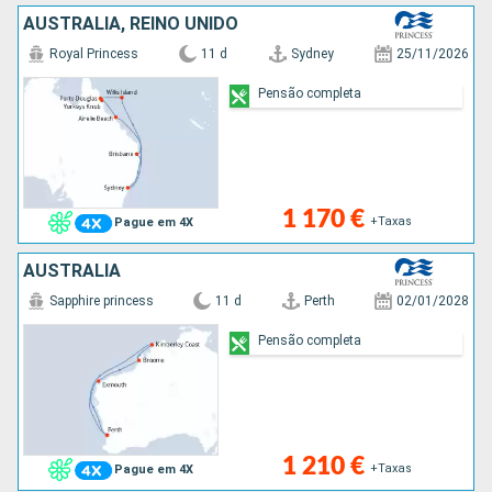
AUSTRALIA, REINO UNIDO
Royal Princess
11 d
Sydney
25/11/2026
Pensão completa
1 170 €
+Taxas
Pague em 4X
AUSTRALIA
Sapphire princess
11 d
Perth
02/01/2028
Pensão completa
1 210 €
+Taxas
Pague em 4X