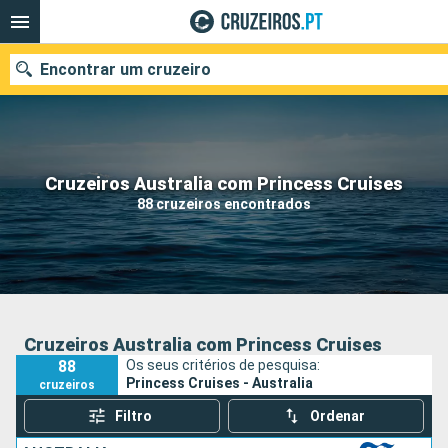
Encontrar um cruzeiro
Quando ir?
Cruzeiros Australia com Princess Cruises
88 cruzeiros encontrados
Data de partida
Portos
Companhias
Pesquisar
Cruzeiros Australia com Princess Cruises
88
Os seus critérios de pesquisa:
Princess Cruises - Australia
cruzeiros
Filtro
Ordenar