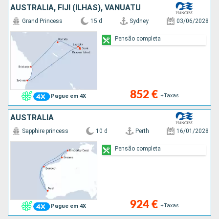
AUSTRALIA, FIJI (ILHAS), VANUATU
Grand Princess
15 d
Sydney
03/06/2028
Pensão completa
852 €
+Taxas
Pague em 4X
AUSTRALIA
Sapphire princess
10 d
Perth
16/01/2028
Pensão completa
924 €
+Taxas
Pague em 4X