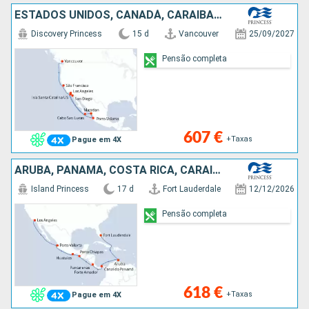
ESTADOS UNIDOS, CANADÁ, CARAIBAS - MEXICO
Discovery Princess
15 d
Vancouver
25/09/2027
Pensão completa
607 €
+Taxas
Pague em 4X
ARUBA, PANAMA, COSTA RICA, CARAIBAS - MEXICO, ESTADOS UNIDOS
Island Princess
17 d
Fort Lauderdale
12/12/2026
Pensão completa
618 €
+Taxas
Pague em 4X