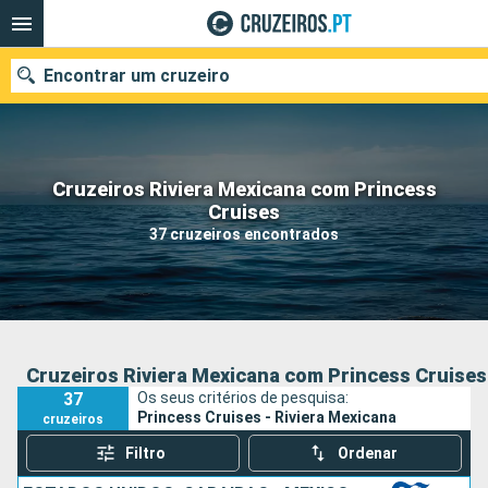
Encontrar um cruzeiro
Cruzeiros Riviera Mexicana com Princess
Quando ir?
Cruises
37 cruzeiros encontrados
Data de partida
Portos
Companhias
Pesquisar
Cruzeiros Riviera Mexicana com Princess Cruises
37
Os seus critérios de pesquisa:
Princess Cruises - Riviera Mexicana
cruzeiros
Filtro
Ordenar