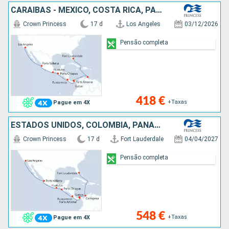
CARAIBAS - MEXICO, COSTA RICA, PANAMA, ESTADOS UNIDOS
Crown Princess
17 d
Los Angeles
03/12/2026
Pensão completa
418 €
+Taxas
Pague em 4X
ESTADOS UNIDOS, COLÔMBIA, PANAMA, COSTA RICA, CARAIBAS - MEXICO
Crown Princess
17 d
Fort Lauderdale
04/04/2027
Pensão completa
548 €
+Taxas
Pague em 4X