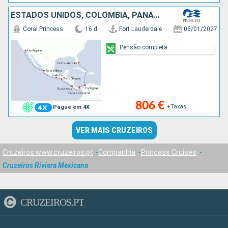
ESTADOS UNIDOS, COLÔMBIA, PANAMA, COSTA RICA, CARAIBAS - MEXICO
Coral Princess
16 d
Fort Lauderdale
06/01/2027
Pensão completa
806 €
+Taxas
Pague em 4X
VER MAIS CRUZEIROS
Cruzeiros www.cruzeiros.pt
Companhia
Princess Cruises
Cruzeiros Riviera Mexicana
CRUZEIROS.PT