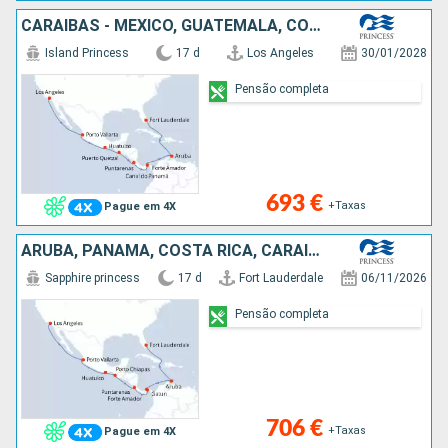
CARAIBAS - MEXICO, GUATEMALA, COSTA RICA, PANAMA, ARUBA, ESTADOS UNIDOS
Island Princess
17 d
Los Angeles
30/01/2028
Pensão completa
693 €
+Taxas
Pague em 4X
ARUBA, PANAMA, COSTA RICA, CARAIBAS - MEXICO, ESTADOS UNIDOS
Sapphire princess
17 d
Fort Lauderdale
06/11/2026
Pensão completa
706 €
+Taxas
Pague em 4X