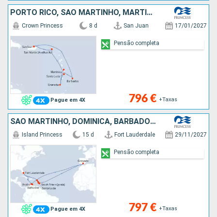
PORTO RICO, SÃO MARTINHO, MARTINICA, GRENADA, SANTA LÚCIA, BARBADOS
Crown Princess
8 d
San Juan
17/01/2027
Pensão completa
796 €
+Taxas
Pague em 4X
SÃO MARTINHO, DOMINICA, BARBADOS, SANTA LÚCIA, GRENADA, ARUBA, ESTADOS UNIDOS
Island Princess
15 d
Fort Lauderdale
29/11/2027
Pensão completa
797 €
+Taxas
Pague em 4X