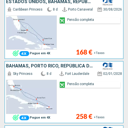
ESTADOS UNIDOS, BAHAMAS, REPÚBLICA DOMINICANA, ILHAS TURCAS E CAICOS
Caribbean Princess
8 d
Porto Canaveral
30/08/2026
Pensão completa
168 €
+Taxas
Pague em 4X
BAHAMAS, PORTO RICO, REPÚBLICA DOMINICANA, ILHAS TURCAS E CAICOS, ESTADOS UNIDOS
Sky Princess
8 d
Fort Lauderdale
02/01/2028
Pensão completa
258 €
+Taxas
Pague em 4X