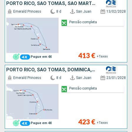
PORTO RICO, SÃO TOMÁS, SÃO MARTINHO, DOMINICA, SANTA LÚCIA, BARBADOS
Emerald Princess
8 d
San Juan
13/02/2028
Pensão completa
413 €
+Taxas
Pague em 4X
PORTO RICO, SÃO TOMÁS, DOMINICA, GRENADA, BARBADOS
Emerald Princess
8 d
San Juan
23/01/2028
Pensão completa
423 €
+Taxas
Pague em 4X