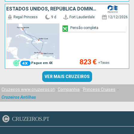
ESTADOS UNIDOS, REPÚBLICA DOMINICANA, ARUBA
Regal Princess
9 d
Fort Lauderdale
12/12/2026
Pensão completa
823 €
+Taxas
Pague em 4X
VER MAIS CRUZEIROS
Cruzeiros www.cruzeiros.pt
Companhia
Princess Cruises
Cruzeiros Antilhas
CRUZEIROS.PT