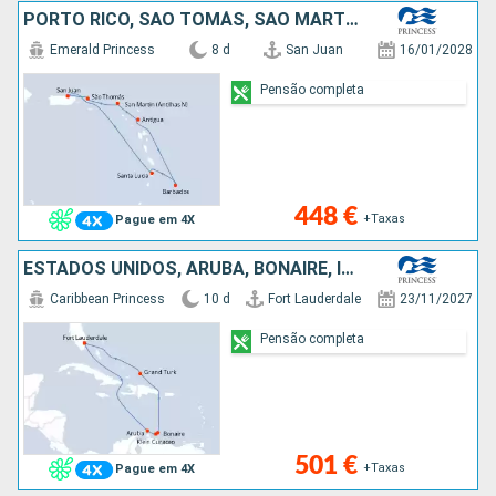
PORTO RICO, SÃO TOMÁS, SÃO MARTINHO, ANTÍGUA E BARBUDA, BARBADOS, SANTA LÚCIA
Emerald Princess
8 d
San Juan
16/01/2028
Pensão completa
448 €
+Taxas
Pague em 4X
ESTADOS UNIDOS, ARUBA, BONAIRE, ILHAS TURCAS E CAICOS
Caribbean Princess
10 d
Fort Lauderdale
23/11/2027
Pensão completa
501 €
+Taxas
Pague em 4X