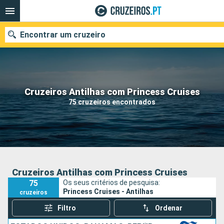
Encontrar um cruzeiro
Quando ir?
Cruzeiros Antilhas com Princess Cruises
75 cruzeiros encontrados
Data de partida
Portos
Companhias
Pesquisar
Cruzeiros Antilhas com Princess Cruises
75
Os seus critérios de pesquisa:
Princess Cruises - Antilhas
cruzeiros
Filtro
Ordenar