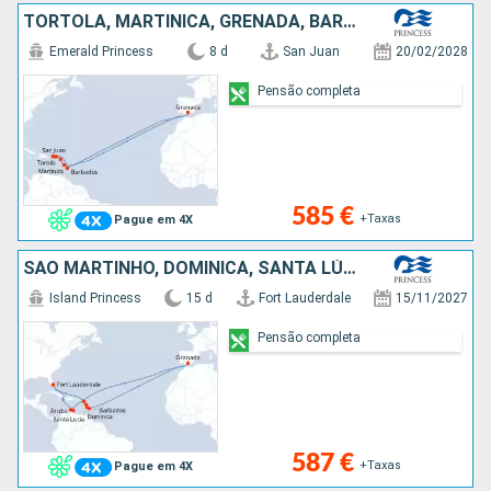
TORTOLA, MARTINICA, GRENADA, BARBADOS, PORTO RICO
Emerald Princess
8 d
San Juan
20/02/2028
Pensão completa
585 €
+Taxas
Pague em 4X
SÃO MARTINHO, DOMINICA, SANTA LÚCIA, BARBADOS, GRENADA, ARUBA, ESTADOS UNIDOS
Island Princess
15 d
Fort Lauderdale
15/11/2027
Pensão completa
587 €
+Taxas
Pague em 4X