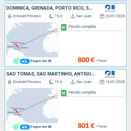
DOMINICA, GRENADA, PORTO RICO, SÃO TOMÁS, SÃO MARTINHO, ANTÍGUA E BARBUDA, SANTA LÚCIA, BARBADOS
Emerald Princess
15 d
San Juan
23/01/2028
Pensão completa
800 €
+Taxas
Pague em 4X
SÃO TOMÁS, SÃO MARTINHO, ANTÍGUA E BARBUDA, BARBADOS, SANTA LÚCIA, DOMINICA, GRENADA, PORTO RICO
Emerald Princess
15 d
San Juan
16/01/2028
Pensão completa
801 €
+Taxas
Pague em 4X