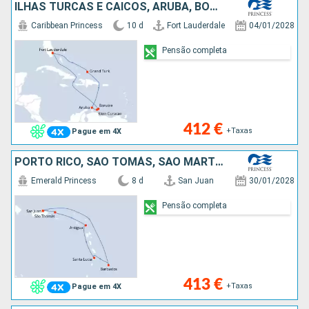
ILHAS TURCAS E CAICOS, ARUBA, BONAIRE, ESTADOS UNIDOS
Caribbean Princess
10 d
Fort Lauderdale
04/01/2028
Pensão completa
412 €
+Taxas
Pague em 4X
PORTO RICO, SÃO TOMÁS, SÃO MARTINHO, ANTÍGUA E BARBUDA, SANTA LÚCIA, BARBADOS
Emerald Princess
8 d
San Juan
30/01/2028
Pensão completa
413 €
+Taxas
Pague em 4X