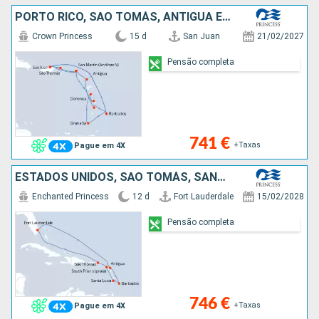
PORTO RICO, SÃO TOMÁS, ANTÍGUA E BARBUDA, SANTA LÚCIA, BARBADOS, SÃO MARTINHO, MARTINICA, DOMINICA, GRENADA
Crown Princess
15 d
San Juan
21/02/2027
Pensão completa
741 €
+Taxas
Pague em 4X
ESTADOS UNIDOS, SÃO TOMÁS, SANTA LÚCIA, BARBADOS, ANTÍGUA E BARBUDA, SÃO MARTINHO
Enchanted Princess
12 d
Fort Lauderdale
15/02/2028
Pensão completa
746 €
+Taxas
Pague em 4X