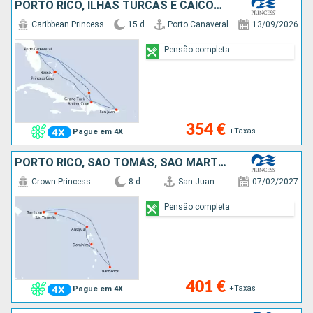
PORTO RICO, ILHAS TURCAS E CAICOS, BAHAMAS, REPÚBLICA DOMINICANA, ESTADOS UNIDOS
Caribbean Princess
15 d
Porto Canaveral
13/09/2026
Pensão completa
354 €
+Taxas
Pague em 4X
PORTO RICO, SÃO TOMÁS, SÃO MARTINHO, ANTÍGUA E BARBUDA, DOMINICA, BARBADOS
Crown Princess
8 d
San Juan
07/02/2027
Pensão completa
401 €
+Taxas
Pague em 4X