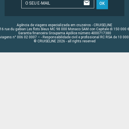
O SEU E-MAIL
OK
Agência de viagens especializada em cruzeiros - CRUISELINE
16 rue du gabian Les flots bleus MC 98 000 Monaco SAM con Capitale di 150 000 
Garantia financeira Groupama Apólice número 4000717380
viagens n° 006 02 0007 – - Responsabilidade civil e profissional RC RSA de 10 0
© CRUISELINE 2026 - all rights reserved