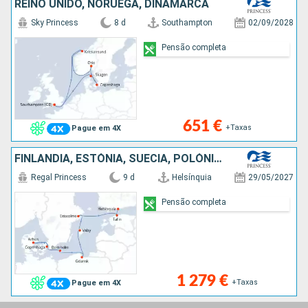
REINO UNIDO, NORUEGA, DINAMARCA
Sky Princess
8 d
Southampton
02/09/2028
Pensão completa
651 €
+Taxas
Pague em 4X
FINLÂNDIA, ESTÓNIA, SUÉCIA, POLÓNIA, DINAMARCA
Regal Princess
9 d
Helsínquia
29/05/2027
Pensão completa
1 279 €
+Taxas
Pague em 4X