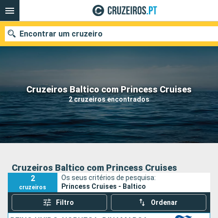
Encontrar um cruzeiro
Quando ir?
Cruzeiros Baltico com Princess Cruises
2 cruzeiros encontrados
Data de partida
Portos
Companhias
Pesquisar
Cruzeiros Baltico com Princess Cruises
2
Os seus critérios de pesquisa:
Princess Cruises - Baltico
cruzeiros
Filtro
Ordenar