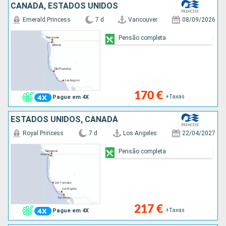
CANADÁ, ESTADOS UNIDOS
Emerald Princess
7 d
Vancouver
08/09/2026
Pensão completa
170 €
+Taxas
Pague em 4X
ESTADOS UNIDOS, CANADÁ
Royal Princess
7 d
Los Angeles
22/04/2027
Pensão completa
217 €
+Taxas
Pague em 4X