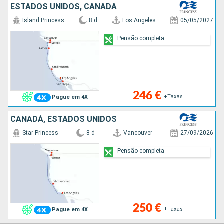
ESTADOS UNIDOS, CANADÁ
Island Princess
8 d
Los Angeles
05/05/2027
Pensão completa
246 €
+Taxas
Pague em 4X
CANADÁ, ESTADOS UNIDOS
Star Princess
8 d
Vancouver
27/09/2026
Pensão completa
250 €
+Taxas
Pague em 4X