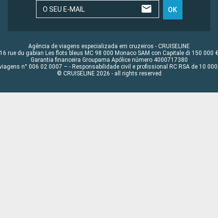
O SEU E-MAIL
OK
Agência de viagens especializada em cruzeiros - CRUISELINE
16 rue du gabian Les flots bleus MC 98 000 Monaco SAM con Capitale di 150 000 
Garantia financeira Groupama Apólice número 4000717380
viagens n° 006 02 0007 – - Responsabilidade civil e profissional RC RSA de 10 0
© CRUISELINE 2026 - all rights reserved