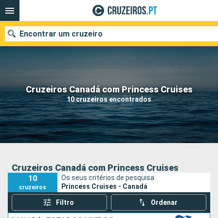
Encontrar um cruzeiro
Quando ir?
Cruzeiros Canadá com Princess Cruises
10 cruzeiros encontrados
Data de partida
Portos
Companhias
Pesquisar
Cruzeiros Canadá com Princess Cruises
10
Os seus critérios de pesquisa:
Princess Cruises - Canadá
cruzeiros
Filtro
Ordenar