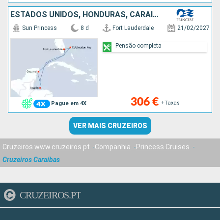
ESTADOS UNIDOS, HONDURAS, CARAIBAS - MEXICO, BAHAMAS
Sun Princess
8 d
Fort Lauderdale
21/02/2027
Pensão completa
306 €
+Taxas
Pague em 4X
VER MAIS CRUZEIROS
Cruzeiros www.cruzeiros.pt
Companhia
Princess Cruises
Cruzeiros Caraíbas
CRUZEIROS.PT