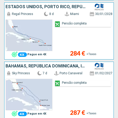
ESTADOS UNIDOS, PORTO RICO, REPÚBLICA DOMINICANA
Regal Princess
8 d
Miami
30/01/2028
Pensão completa
284 €
+Taxas
Pague em 4X
BAHAMAS, REPÚBLICA DOMINICANA, ILHAS TURCAS E CAICOS, ESTADOS UNIDOS
Sky Princess
7 d
Porto Canaveral
01/02/2027
Pensão completa
287 €
+Taxas
Pague em 4X