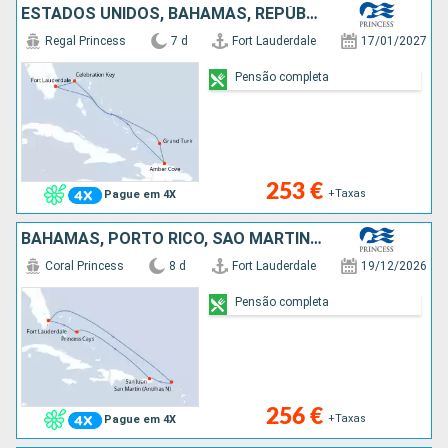
ESTADOS UNIDOS, BAHAMAS, REPÚBLICA DOMINICANA, ILHAS TURCAS E CAICOS
Regal Princess
7 d
Fort Lauderdale
17/01/2027
Pensão completa
253 €
+Taxas
Pague em 4X
BAHAMAS, PORTO RICO, SÃO MARTINHO, ESTADOS UNIDOS
Coral Princess
8 d
Fort Lauderdale
19/12/2026
Pensão completa
256 €
+Taxas
Pague em 4X