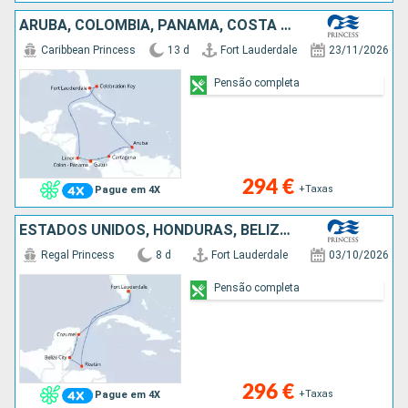
ARUBA, COLÔMBIA, PANAMA, COSTA RICA, BAHAMAS, ESTADOS UNIDOS
Caribbean Princess
13 d
Fort Lauderdale
23/11/2026
Pensão completa
294 €
+Taxas
Pague em 4X
ESTADOS UNIDOS, HONDURAS, BELIZE, CARAIBAS - MEXICO
Regal Princess
8 d
Fort Lauderdale
03/10/2026
Pensão completa
296 €
+Taxas
Pague em 4X