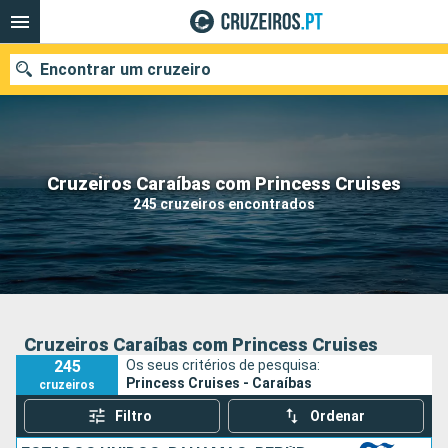
Encontrar um cruzeiro
Quando ir?
Cruzeiros Caraíbas com Princess Cruises
245 cruzeiros encontrados
Data de partida
Portos
Companhias
Pesquisar
Cruzeiros Caraíbas com Princess Cruises
245
Os seus critérios de pesquisa:
Princess Cruises - Caraíbas
cruzeiros
Filtro
Ordenar