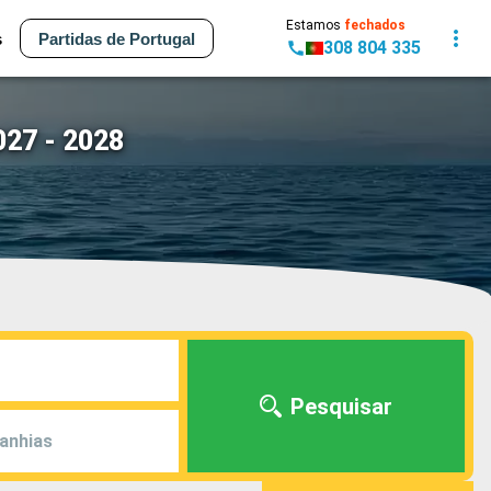
Estamos
fechados
s
Partidas de Portugal
308 804 335
027 - 2028
Pesquisar
anhias