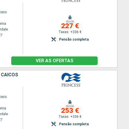
ncess
desde
erna
227 €
rdale
Taxas: +336 €
27
Pensão completa
VER AS OFERTAS
 CAICOS
ncess
desde
erna
253 €
rdale
Taxas: +336 €
27
Pensão completa