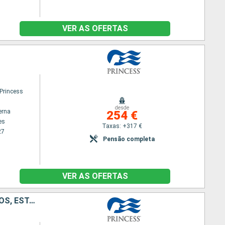
VER AS OFERTAS
 Princess
desde
erna
254 €
es
Taxas: +317 €
27
Pensão completa
VER AS OFERTAS
BAHAMAS, PORTO RICO, REPÚBLICA DOMINICANA, ILHAS TURCAS E CAICOS, ESTADOS UNIDOS