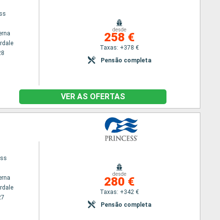
ess
desde
erna
258 €
rdale
Taxas: +378 €
28
Pensão completa
VER AS OFERTAS
ess
desde
erna
280 €
rdale
Taxas: +342 €
27
Pensão completa