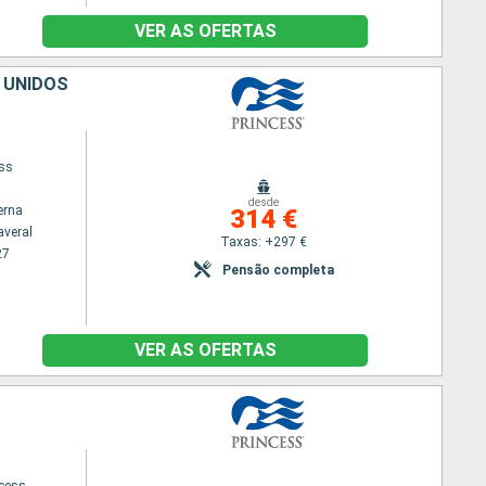
VER AS OFERTAS
 UNIDOS
ess
desde
erna
314 €
averal
Taxas: +297 €
27
Pensão completa
VER AS OFERTAS