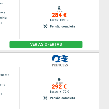
ess
desde
erna
284 €
rdale
Taxas: +395 €
28
Pensão completa
VER AS OFERTAS
rincess
desde
erna
292 €
Taxas: +172 €
28
Pensão completa