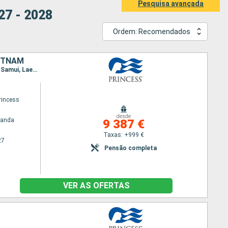
Pesquisa avançada
27 - 2028
Ordem: Recomendados
IETNAM
Itinerário : Tokyo, Kagoshima, Okinawa, Kaoshiung, Hong Kong, Chan May, Phu My, Singapura, Ko Samui, Laem Chabang / Bangkok, Sihanoukville, Phu My, Langkawi, Phuket, Penang, Kuala Lumpur, Singapura, Cami Ranh, Baia de Halong, Hong Kong, Taipei, Ishigaki, Nagasaki, Tokyo
rincess
desde
randa
9 387 €
Taxas: +999 €
27
Pensão completa
VER AS OFERTAS