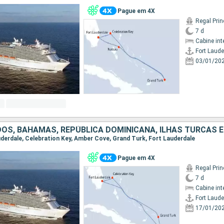
Pague em 4X
Regal Pri
7 d
Cabine int
Fort Laude
03/01/20
OS, BAHAMAS, REPÚBLICA DOMINICANA, ILHAS TURCAS E
auderdale, Celebration Key, Amber Cove, Grand Turk, Fort Lauderdale
Pague em 4X
Regal Pri
7 d
Cabine int
Fort Laude
17/01/20