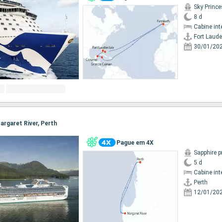
Sky Princ
8 d
Cabine int
Fort Laude
30/01/20
Margaret River, Perth
Pague em 4X
Sapphire p
5 d
Cabine int
Perth
12/01/20