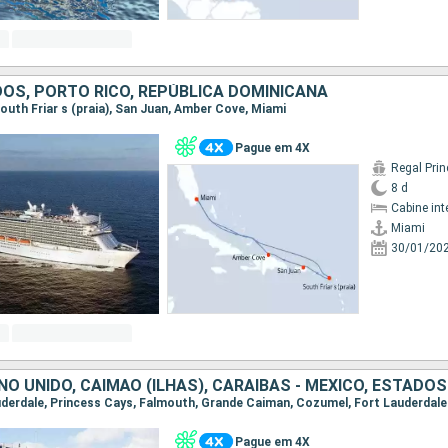
OS, PORTO RICO, REPÚBLICA DOMINICANA
 South Friar s (praia), San Juan, Amber Cove, Miami
Pague em 4X
Regal Pri
8 d
Cabine int
Miami
30/01/20
NO UNIDO, CAIMÃO (ILHAS), CARAIBAS - MEXICO, ESTADO
Lauderdale, Princess Cays, Falmouth, Grande Caiman, Cozumel, Fort Lauderdale
Pague em 4X