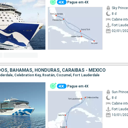
Pague em 4X
Sky Princ
8 d
Cabine int
Fort Laude
02/01/20
OS, BAHAMAS, HONDURAS, CARAIBAS - MEXICO
auderdale, Celebration Key, Roatán, Cozumel, Fort Lauderdale
Pague em 4X
Sun Princ
8 d
Cabine int
Fort Laude
10/01/20