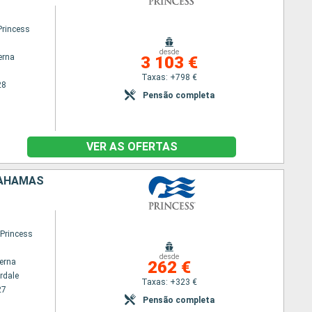
rincess
desde
erna
3 103 €
Taxas: +798 €
28
Pensão completa
VER AS OFERTAS
BAHAMAS
 Princess
desde
terna
262 €
rdale
Taxas: +323 €
27
Pensão completa