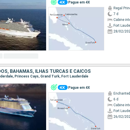
Pague em 4X
Regal Pri
7 d
Cabine int
Fort Laude
28/02/20
OS, BAHAMAS, ILHAS TURCAS E CAICOS
auderdale, Princess Cays, Grand Turk, Fort Lauderdale
Pague em 4X
Enchanted
6 d
Cabine int
Fort Laude
26/02/20