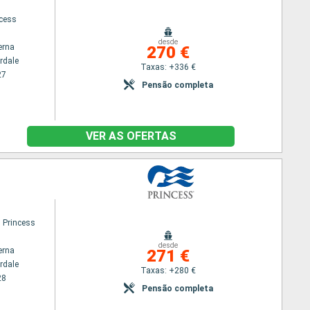
ncess
desde
erna
270 €
rdale
Taxas: +336 €
27
Pensão completa
VER AS OFERTAS
 Princess
desde
erna
271 €
rdale
Taxas: +280 €
28
Pensão completa