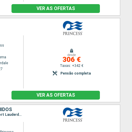
VER AS OFERTAS
ess
desde
erna
306 €
rdale
Taxas: +342 €
27
Pensão completa
VER AS OFERTAS
NIDOS
Itinerário : Fort Lauderdale, Aruba, Cartagena, Gatun, Colon - Panama, Limon, Grande Caiman, Fort Lauderdale