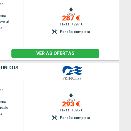
ess
desde
erna
287 €
averal
Taxas: +297 €
27
Pensão completa
VER AS OFERTAS
S UNIDOS
ess
desde
erna
293 €
rdale
Taxas: +395 €
28
Pensão completa