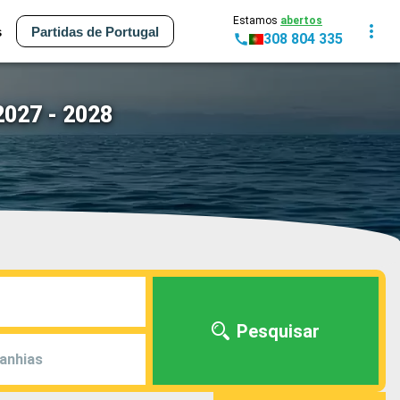
Estamos
abertos
s
Partidas de Portugal
308 804 335
2027 - 2028
Pesquisar
anhias