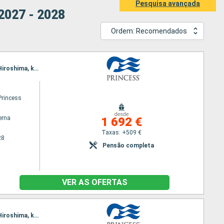
Pesquisa avançada
2027 - 2028
Ordem: Recomendados
Itinerário : Tokyo, Kagoshima, Taipei, Ishigaki, Miyakojima, Okinawa, Nagasaki, Kanmon Straits, Hiroshima, kochi, Shimizu, Tokyo
rincess
desde
erna
1 692 €
Taxas: +509 €
28
Pensão completa
VER AS OFERTAS
Itinerário : Tokyo, Kagoshima, Taipei, Ishigaki, Miyakojima, Okinawa, Nagasaki, Kanmon Straits, Hiroshima, kochi, Shimizu, Tokyo, Kagoshima, Nagasaki, Busan, Kanmon Straits, Hiroshima, Aburatsu, kochi, Osaka, Tokyo