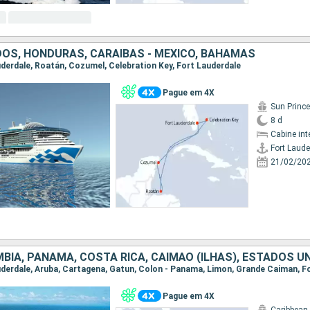
OS, HONDURAS, CARAIBAS - MEXICO, BAHAMAS
auderdale, Roatán, Cozumel, Celebration Key, Fort Lauderdale
Pague em 4X
Sun Princ
8 d
Cabine int
Fort Laude
21/02/20
BIA, PANAMA, COSTA RICA, CAIMÃO (ILHAS), ESTADOS U
Pague em 4X