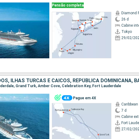
Pensão completa
Diamond P
26 d
Cabine int
Tokyo
29/02/20
OS, ILHAS TURCAS E CAICOS, REPÚBLICA DOMINICANA, 
auderdale, Grand Turk, Amber Cove, Celebration Key, Fort Lauderdale
Pague em 4X
Caribbean
7 d
Cabine ex
Fort Laude
27/02/20