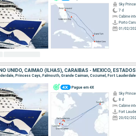
Sky Princ
7 d
Cabine int
Porto Can
01/02/20
NO UNIDO, CAIMÃO (ILHAS), CARAIBAS - MEXICO, ESTADO
Lauderdale, Princess Cays, Falmouth, Grande Caiman, Cozumel, Fort Lauderdale
Pague em 4X
Sky Princ
8 d
Cabine int
Fort Laude
20/02/20