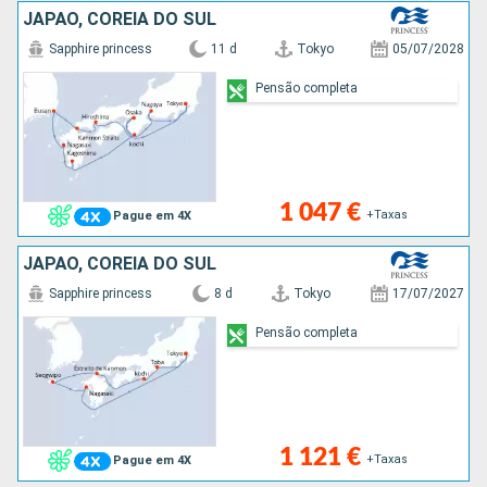
JAPÃO, COREIA DO SUL
Sapphire princess
11 d
Tokyo
05/07/2028
Pensão completa
1 047 €
+Taxas
Pague em 4X
JAPÃO, COREIA DO SUL
Sapphire princess
8 d
Tokyo
17/07/2027
Pensão completa
1 121 €
+Taxas
Pague em 4X