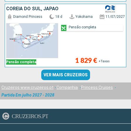
COREIA DO SUL, JAPÃO
Diamond Princess
18 d
Yokohama
11/07/2027
Pensão completa
1 829 €
+Taxas
Pensão completa
VER MAIS CRUZEIROS
Cruzeiros www.cruzeiros.pt
Companhia
Princess Cruises
Partida Em julho 2027 - 2028
CRUZEIROS.PT