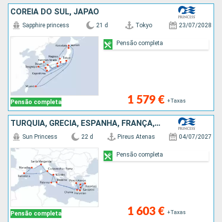
COREIA DO SUL, JAPÃO
Sapphire princess
21 d
Tokyo
23/07/2028
Pensão completa
1 579 €
+Taxas
Pensão completa
TURQUIA, GRÉCIA, ESPANHA, FRANÇA, ITÁLIA
Sun Princess
22 d
Pireus Atenas
04/07/2027
Pensão completa
1 603 €
+Taxas
Pensão completa