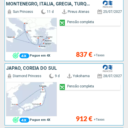
MONTENEGRO, ITÁLIA, GRÉCIA, TURQUIA
Sun Princess
11 d
Pireus Atenas
25/07/2027
Pensão completa
837 €
+Taxas
Pague em 4X
JAPÃO, COREIA DO SUL
Diamond Princess
9 d
Yokohama
28/07/2027
Pensão completa
912 €
+Taxas
Pague em 4X