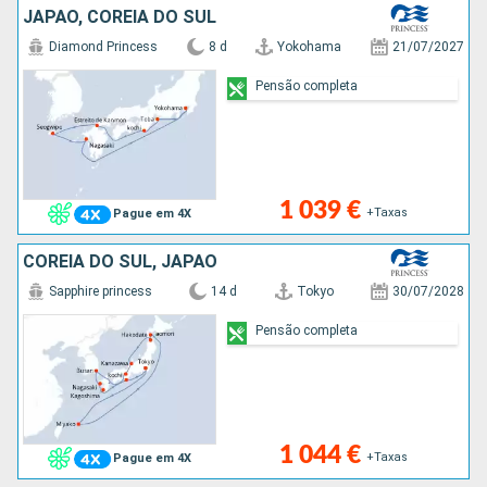
JAPÃO, COREIA DO SUL
Diamond Princess
8 d
Yokohama
21/07/2027
Pensão completa
1 039 €
+Taxas
Pague em 4X
COREIA DO SUL, JAPÃO
Sapphire princess
14 d
Tokyo
30/07/2028
Pensão completa
1 044 €
+Taxas
Pague em 4X