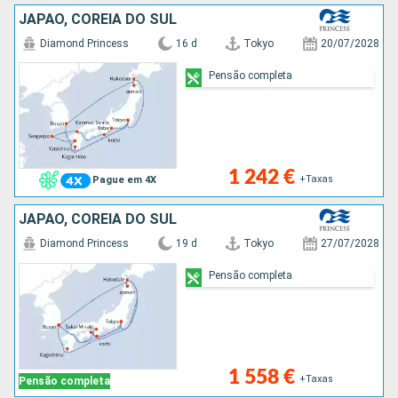
JAPÃO, COREIA DO SUL
Diamond Princess
16 d
Tokyo
20/07/2028
Pensão completa
1 242 €
+Taxas
Pague em 4X
JAPÃO, COREIA DO SUL
Diamond Princess
19 d
Tokyo
27/07/2028
Pensão completa
1 558 €
+Taxas
Pensão completa