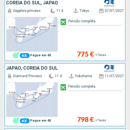
COREIA DO SUL, JAPÃO
Sapphire princess
11 d
Tokyo
07/07/2027
Pensão completa
775 €
+Taxas
Pague em 4X
JAPÃO, COREIA DO SUL
Diamond Princess
11 d
Yokohama
11/07/2027
Pensão completa
798 €
+Taxas
Pague em 4X