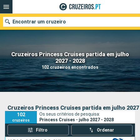
Encontrar um cruzeiro
Cruzeiros Princess Cruises partida em julho
Quando ir?
2027 - 2028
102 cruzeiros encontrados
Data de partida
Portos
Companhias
Pesquisar
Cruzeiros Princess Cruises partida em julho 2027
102
Os seus critérios de pesquisa:
Princess Cruises - julho 2027 - 2028
cruzeiros
Filtro
Ordenar