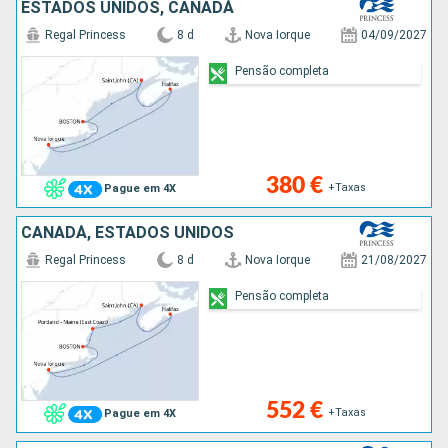
ESTADOS UNIDOS, CANADÁ
Regal Princess
8 d
Nova Iorque
04/09/2027
Pensão completa
380 €
+Taxas
Pague em 4X
CANADÁ, ESTADOS UNIDOS
Regal Princess
8 d
Nova Iorque
21/08/2027
Pensão completa
552 €
+Taxas
Pague em 4X