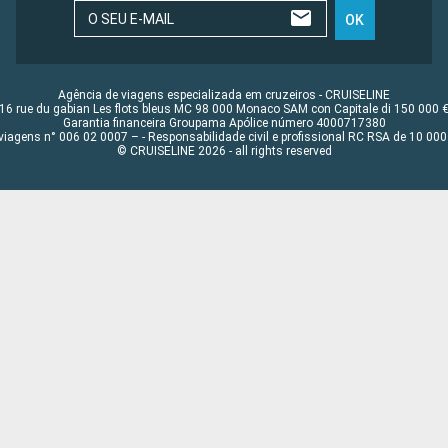
O SEU E-MAIL
OK
Agência de viagens especializada em cruzeiros - CRUISELINE
16 rue du gabian Les flots bleus MC 98 000 Monaco SAM con Capitale di 150 000 
Garantia financeira Groupama Apólice número 4000717380
viagens n° 006 02 0007 – - Responsabilidade civil e profissional RC RSA de 10 0
© CRUISELINE 2026 - all rights reserved