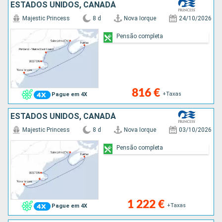
ESTADOS UNIDOS, CANADÁ
Majestic Princess
8 d
Nova Iorque
24/10/2026
Pensão completa
816 €
+Taxas
Pague em 4X
ESTADOS UNIDOS, CANADÁ
Majestic Princess
8 d
Nova Iorque
03/10/2026
Pensão completa
1 222 €
+Taxas
Pague em 4X