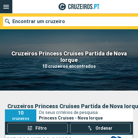
Encontrar um cruzeiro
Cruzeiros Princess Cruises Partida de Nova
Quando ir?
Iorque
10 cruzeiros encontrados
Data de partida
Portos
Companhias
Pesquisar
Cruzeiros Princess Cruises Partida de Nova Iorq
10
Os seus critérios de pesquisa:
Princess Cruises - Nova Iorque
cruzeiros
Filtro
Ordenar