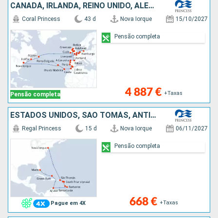
CANADÁ, IRLANDA, REINO UNIDO, ALEMANHA, HOLANDA, BÉLGICA, FRANÇA, ESPANHA, MARROCOS, PORTUGAL, ESTADOS UNIDOS
Coral Princess
43 d
Nova Iorque
15/10/2027
Pensão completa
4 887 €
+Taxas
Pensão completa
ESTADOS UNIDOS, SÃO TOMÁS, ANTÍGUA E BARBUDA, SANTA LÚCIA, BARBADOS, ARUBA, ILHAS TURCAS E CAICOS
Regal Princess
15 d
Nova Iorque
06/11/2027
Pensão completa
668 €
+Taxas
Pague em 4X