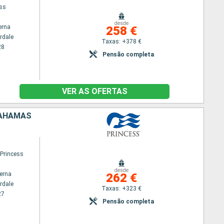
ess
desde
erna
258 €
rdale
Taxas: +378 €
28
Pensão completa
VER AS OFERTAS
BAHAMAS
 Princess
desde
terna
262 €
rdale
Taxas: +323 €
27
Pensão completa