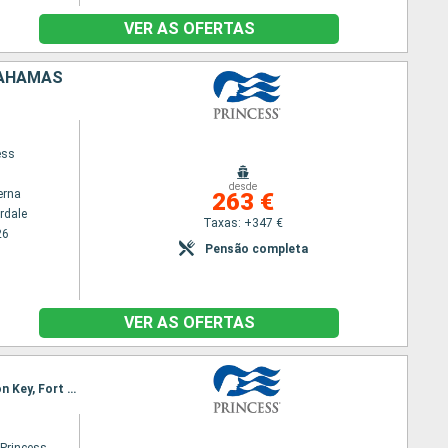
VER AS OFERTAS
BAHAMAS
ess
desde
erna
263 €
rdale
Taxas: +347 €
26
Pensão completa
VER AS OFERTAS
Itinerário : Fort Lauderdale, Klein Curacao, Cartagena, Gatun, Colon - Panama, Limon, Celebration Key, Fort Lauderdale