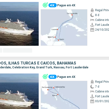
Pague em 4X
Regal Pri
8 d
Cabine int
Fort Laude
24/10/20
OS, ILHAS TURCAS E CAICOS, BAHAMAS
auderdale, Celebration Key, Grand Turk, Nassau, Fort Lauderdale
Pague em 4X
Regal Pri
7 d
Cabine int
Fort Laude
03/01/20