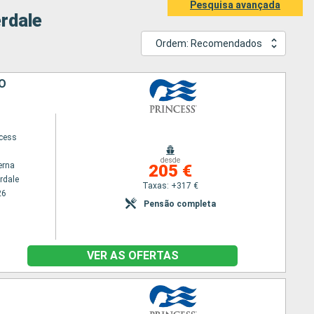
Pesquisa avançada
erdale
Ordem: Recomendados
O
ncess
desde
erna
205 €
rdale
Taxas: +317 €
26
Pensão completa
VER AS OFERTAS