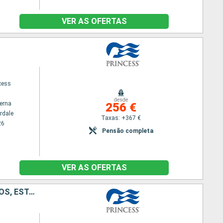
VER AS OFERTAS
cess
desde
terna
256 €
rdale
Taxas: +367 €
26
Pensão completa
VER AS OFERTAS
BAHAMAS, PORTO RICO, REPÚBLICA DOMINICANA, ILHAS TURCAS E CAICOS, ESTADOS UNIDOS