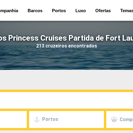
mpanhia
Barcos
Portos
Luxo
Ofertas
Tema
os Princess Cruises Partida de Fort La
213 cruzeiros encontrados
Portos
Comp