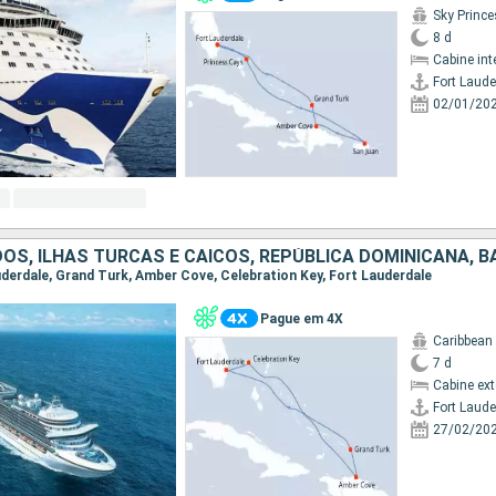
Sky Princ
8 d
Cabine int
Fort Laude
02/01/20
OS, ILHAS TURCAS E CAICOS, REPÚBLICA DOMINICANA, 
auderdale, Grand Turk, Amber Cove, Celebration Key, Fort Lauderdale
Pague em 4X
Caribbean
7 d
Cabine ex
Fort Laude
27/02/20