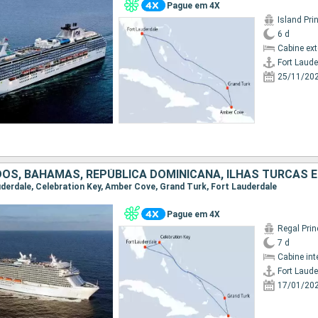
Pague em 4X
Island Pri
6 d
Cabine ex
Fort Laude
25/11/20
OS, BAHAMAS, REPÚBLICA DOMINICANA, ILHAS TURCAS E
auderdale, Celebration Key, Amber Cove, Grand Turk, Fort Lauderdale
Pague em 4X
Regal Pri
7 d
Cabine int
Fort Laude
17/01/20