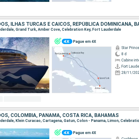
OS, ILHAS TURCAS E CAICOS, REPÚBLICA DOMINICANA, 
auderdale, Grand Turk, Amber Cove, Celebration Key, Fort Lauderdale
Pague em 4X
Star Princ
8 d
Cabine int
Fort Laude
28/11/20
OS, COLÔMBIA, PANAMA, COSTA RICA, BAHAMAS
Pague em 4X