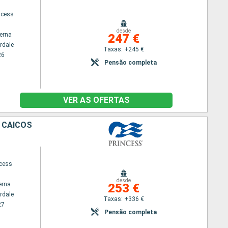
ncess
desde
terna
247 €
rdale
Taxas: +245 €
26
Pensão completa
VER AS OFERTAS
 CAICOS
ncess
desde
erna
253 €
rdale
Taxas: +336 €
27
Pensão completa