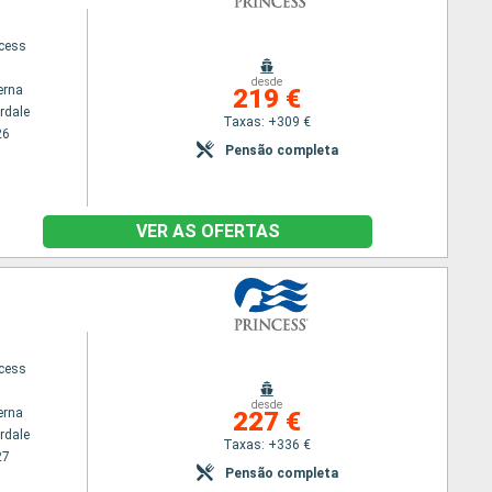
ncess
desde
erna
219 €
rdale
Taxas: +309 €
26
Pensão completa
VER AS OFERTAS
ncess
desde
erna
227 €
rdale
Taxas: +336 €
27
Pensão completa