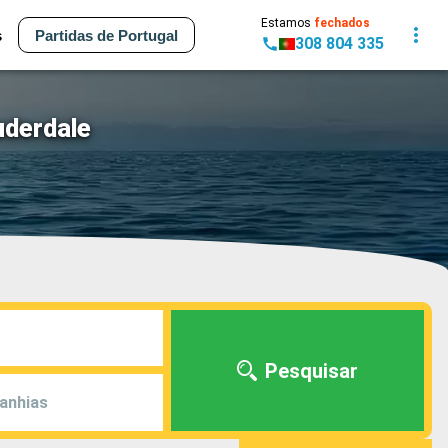
Estamos
fechados
s
Partidas de Portugal
308 804 335
uderdale
Pesquisar
anhias