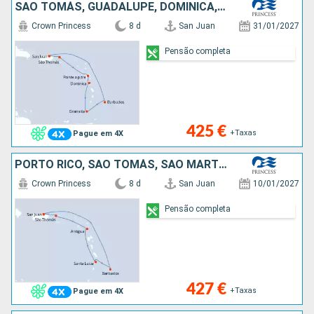
SÃO TOMÁS, GUADALUPE, DOMINICA, GRENADA, BARBADOS, PORTO RICO
Crown Princess
8 d
San Juan
31/01/2027
Pensão completa
425 €
+Taxas
Pague em 4X
PORTO RICO, SÃO TOMÁS, SÃO MARTINHO, ANTÍGUA E BARBUDA, SANTA LÚCIA, BARBADOS
Crown Princess
8 d
San Juan
10/01/2027
Pensão completa
427 €
+Taxas
Pague em 4X