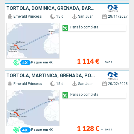
TORTOLA, DOMINICA, GRENADA, BARBADOS, SÃO TOMÁS, SÃO MARTINHO, ANTÍGUA E BARBUDA, SANTA LÚCIA, PORTO RICO
Emerald Princess
15 d
San Juan
28/11/2027
Pensão completa
1 114 €
+Taxas
Pague em 4X
TORTOLA, MARTINICA, GRENADA, PORTO RICO, SÃO TOMÁS, SÃO MARTINHO, ANTÍGUA E BARBUDA, SANTA LÚCIA, BARBADOS
Emerald Princess
15 d
San Juan
20/02/2028
Pensão completa
1 128 €
+Taxas
Pague em 4X