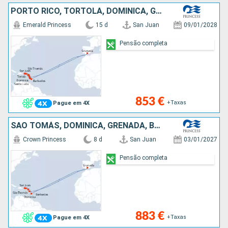
PORTO RICO, TORTOLA, DOMINICA, GRENADA, SÃO TOMÁS, SÃO MARTINHO, ANTÍGUA E BARBUDA, BARBADOS, SANTA LÚCIA
Emerald Princess
15 d
San Juan
09/01/2028
Pensão completa
853 €
+Taxas
Pague em 4X
SÃO TOMÁS, DOMINICA, GRENADA, BARBADOS, PORTO RICO
Crown Princess
8 d
San Juan
03/01/2027
Pensão completa
883 €
+Taxas
Pague em 4X