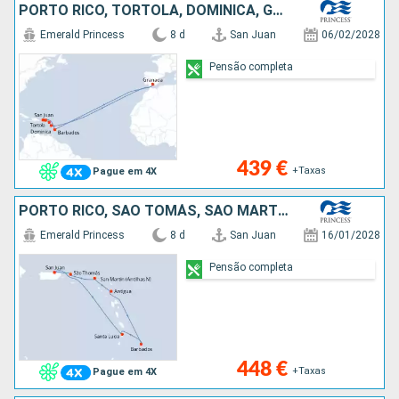
PORTO RICO, TORTOLA, DOMINICA, GRENADA, BARBADOS
Emerald Princess
8 d
San Juan
06/02/2028
Pensão completa
439 €
+Taxas
Pague em 4X
PORTO RICO, SÃO TOMÁS, SÃO MARTINHO, ANTÍGUA E BARBUDA, BARBADOS, SANTA LÚCIA
Emerald Princess
8 d
San Juan
16/01/2028
Pensão completa
448 €
+Taxas
Pague em 4X