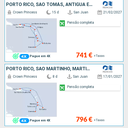
PORTO RICO, SÃO TOMÁS, ANTÍGUA E BARBUDA, SANTA LÚCIA, BARBADOS, SÃO MARTINHO, MARTINICA, DOMINICA, GRENADA
Crown Princess
15 d
San Juan
21/02/2027
Pensão completa
741 €
+Taxas
Pague em 4X
PORTO RICO, SÃO MARTINHO, MARTINICA, GRENADA, SANTA LÚCIA, BARBADOS
Crown Princess
8 d
San Juan
17/01/2027
Pensão completa
796 €
+Taxas
Pague em 4X