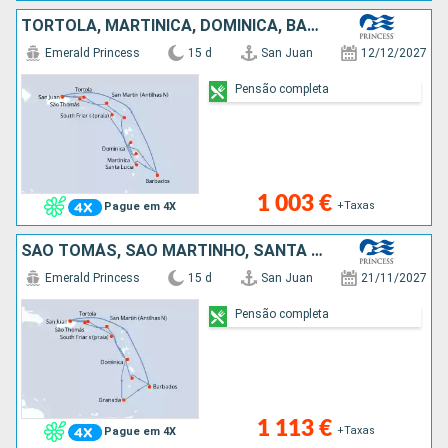
TORTOLA, MARTINICA, DOMINICA, BARBADOS, PORTO RICO, SÃO TOMÁS, SÃO MARTINHO, ANTÍGUA E BARBUDA, SANTA LÚCIA
Emerald Princess
15 d
San Juan
12/12/2027
Pensão completa
1 003 €
+Taxas
Pague em 4X
SÃO TOMÁS, SÃO MARTINHO, SANTA LÚCIA, TORTOLA, DOMINICA, GRENADA, BARBADOS, PORTO RICO
Emerald Princess
15 d
San Juan
21/11/2027
Pensão completa
1 113 €
+Taxas
Pague em 4X