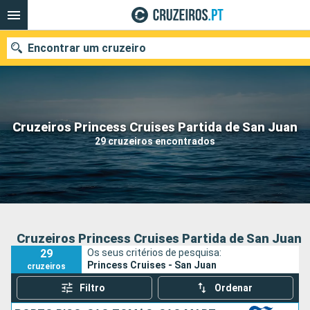
Encontrar um cruzeiro
Quando ir?
Cruzeiros Princess Cruises Partida de San Juan
29 cruzeiros encontrados
Data de partida
Portos
Companhias
Pesquisar
Cruzeiros Princess Cruises Partida de San Juan
29
Os seus critérios de pesquisa:
Princess Cruises - San Juan
cruzeiros
Filtro
Ordenar