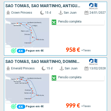
SÃO TOMÁS, SÃO MARTINHO, ANTÍGUA E BARBUDA, SANTA LÚCIA, GUADALUPE, DOMINICA, GRENADA, BARBADOS, PORTO RICO
Crown Princess
15 d
San Juan
24/01/2027
Pensão completa
958 €
+Taxas
Pague em 4X
SÃO TOMÁS, SÃO MARTINHO, DOMINICA, SANTA LÚCIA, PORTO RICO, TORTOLA, MARTINICA, GRENADA, BARBADOS
Emerald Princess
15 d
San Juan
13/02/2028
Pensão completa
999 €
+Taxas
Pague em 4X