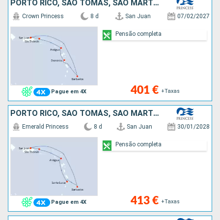
PORTO RICO, SÃO TOMÁS, SÃO MARTINHO, ANTÍGUA E BARBUDA, DOMINICA, BARBADOS
Crown Princess
8 d
San Juan
07/02/2027
Pensão completa
401 €
+Taxas
Pague em 4X
PORTO RICO, SÃO TOMÁS, SÃO MARTINHO, ANTÍGUA E BARBUDA, SANTA LÚCIA, BARBADOS
Emerald Princess
8 d
San Juan
30/01/2028
Pensão completa
413 €
+Taxas
Pague em 4X