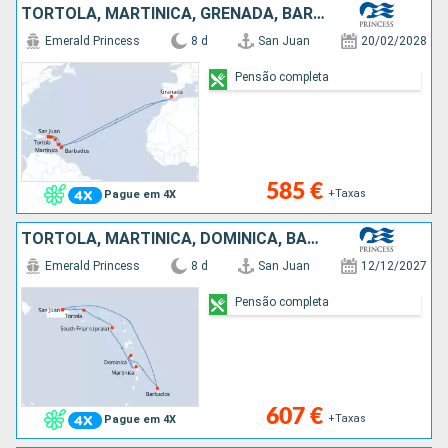
TORTOLA, MARTINICA, GRENADA, BARBADOS, PORTO RICO
Emerald Princess
8 d
San Juan
20/02/2028
Pensão completa
585 €
+Taxas
Pague em 4X
TORTOLA, MARTINICA, DOMINICA, BARBADOS, PORTO RICO
Emerald Princess
8 d
San Juan
12/12/2027
Pensão completa
607 €
+Taxas
Pague em 4X