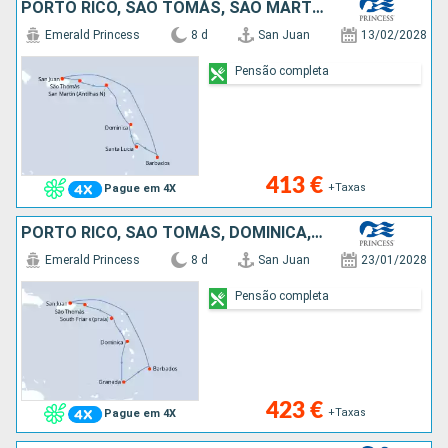
PORTO RICO, SÃO TOMÁS, SÃO MARTINHO, DOMINICA, SANTA LÚCIA, BARBADOS
Emerald Princess
8 d
San Juan
13/02/2028
Pensão completa
413 €
+Taxas
Pague em 4X
PORTO RICO, SÃO TOMÁS, DOMINICA, GRENADA, BARBADOS
Emerald Princess
8 d
San Juan
23/01/2028
Pensão completa
423 €
+Taxas
Pague em 4X