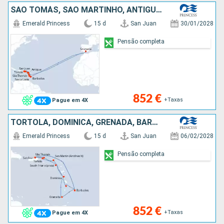
SÃO TOMÁS, SÃO MARTINHO, ANTÍGUA E BARBUDA, SANTA LÚCIA, PORTO RICO, TORTOLA, DOMINICA, GRENADA, BARBADOS
Emerald Princess
15 d
San Juan
30/01/2028
Pensão completa
852 €
+Taxas
Pague em 4X
TORTOLA, DOMINICA, GRENADA, BARBADOS, PORTO RICO, SÃO TOMÁS, SÃO MARTINHO, SANTA LÚCIA
Emerald Princess
15 d
San Juan
06/02/2028
Pensão completa
852 €
+Taxas
Pague em 4X