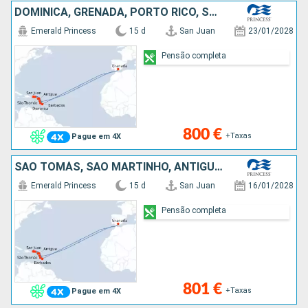
DOMINICA, GRENADA, PORTO RICO, SÃO TOMÁS, SÃO MARTINHO, ANTÍGUA E BARBUDA, SANTA LÚCIA, BARBADOS
Emerald Princess
15 d
San Juan
23/01/2028
Pensão completa
800 €
+Taxas
Pague em 4X
SÃO TOMÁS, SÃO MARTINHO, ANTÍGUA E BARBUDA, BARBADOS, SANTA LÚCIA, DOMINICA, GRENADA, PORTO RICO
Emerald Princess
15 d
San Juan
16/01/2028
Pensão completa
801 €
+Taxas
Pague em 4X