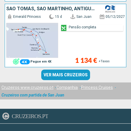
SÃO TOMÁS, SÃO MARTINHO, ANTÍGUA E BARBUDA, SANTA LÚCIA, BARBADOS, TORTOLA, MARTINICA, DOMINICA, PORTO RICO
Emerald Princess
15 d
San Juan
05/12/2027
Pensão completa
1 134 €
+Taxas
Pague em 4X
VER MAIS CRUZEIROS
Cruzeiros www.cruzeiros.pt
Companhia
Princess Cruises
Cruzeiros com partida de San Juan
CRUZEIROS.PT