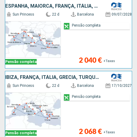
ESPANHA, MAIORCA, FRANÇA, ITÁLIA, TURQUIA, GRÉCIA, MONTENEGRO
Sun Princess
22 d
Barcelona
09/07/2028
Pensão completa
2 040 €
+Taxas
Pensão completa
IBIZA, FRANÇA, ITÁLIA, GRÉCIA, TURQUIA, MONTENEGRO, ESPANHA
Sun Princess
22 d
Barcelona
17/10/2027
Pensão completa
2 068 €
+Taxas
Pensão completa