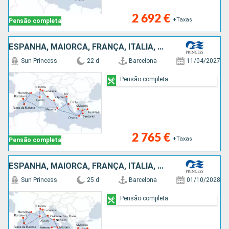
2 692 €
+Taxas
Pensão completa
ESPANHA, MAIORCA, FRANÇA, ITÁLIA, TURQUIA, MONTENEGRO, GRÉCIA
Sun Princess
22 d
Barcelona
11/04/2027
Pensão completa
2 765 €
+Taxas
Pensão completa
ESPANHA, MAIORCA, FRANÇA, ITÁLIA, GRÉCIA, TURQUIA
Sun Princess
25 d
Barcelona
01/10/2028
Pensão completa