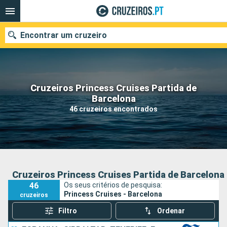
Encontrar um cruzeiro
Cruzeiros Princess Cruises Partida de
Quando ir?
Barcelona
46 cruzeiros encontrados
Data de partida
Portos
Companhias
Pesquisar
Cruzeiros Princess Cruises Partida de Barcelona
46
Os seus critérios de pesquisa:
Princess Cruises - Barcelona
cruzeiros
Filtro
Ordenar