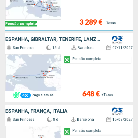
3 289 €
+Taxas
Pensão completa
ESPANHA, GIBRALTAR, TENERIFE, LANZAROTE, PORTUGAL, ESTADOS UNIDOS
Sun Princess
15 d
Barcelona
07/11/2027
Pensão completa
648 €
+Taxas
Pague em 4X
ESPANHA, FRANÇA, ITÁLIA
Sun Princess
8 d
Barcelona
15/08/2027
Pensão completa