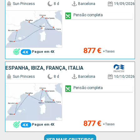
Sun Princess
8 d
Barcelona
19/09/2026
Pensão completa
877 €
+Taxas
Pague em 4X
ESPANHA, IBIZA, FRANÇA, ITÁLIA
Sun Princess
8 d
Barcelona
10/10/2026
Pensão completa
877 €
+Taxas
Pague em 4X