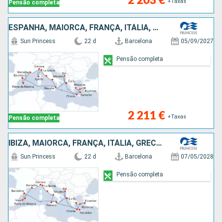
2 203 €
+Taxas
Pensão completa
ESPANHA, MAIORCA, FRANÇA, ITÁLIA, TURQUIA, GRÉCIA, MONTENEGRO
Sun Princess
22 d
Barcelona
05/09/2027
Pensão completa
2 211 €
+Taxas
Pensão completa
IBIZA, MAIORCA, FRANÇA, ITÁLIA, GRÉCIA, TURQUIA, MONTENEGRO, ESPANHA
Sun Princess
22 d
Barcelona
07/05/2028
Pensão completa