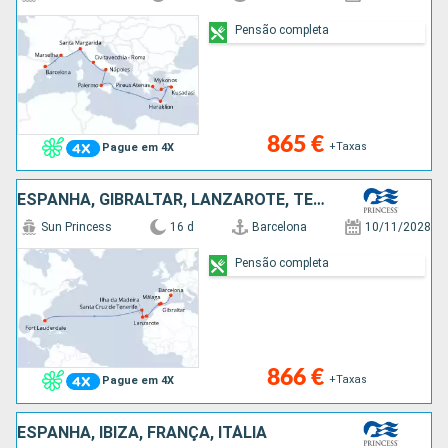
Pensão completa
865 €
+Taxas
Pague em 4X
ESPANHA, GIBRALTAR, LANZAROTE, TENERIFE, PORTUGAL, ESTADOS UNIDOS
Sun Princess
16 d
Barcelona
10/11/2028
Pensão completa
866 €
+Taxas
Pague em 4X
ESPANHA, IBIZA, FRANÇA, ITÁLIA