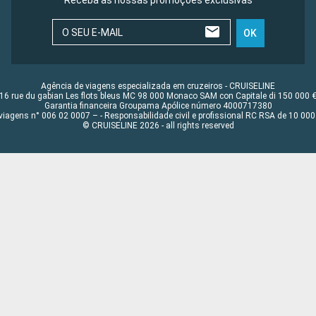
O SEU E-MAIL
OK
Agência de viagens especializada em cruzeiros - CRUISELINE
16 rue du gabian Les flots bleus MC 98 000 Monaco SAM con Capitale di 150 000 
Garantia financeira Groupama Apólice número 4000717380
viagens n° 006 02 0007 – - Responsabilidade civil e profissional RC RSA de 10 0
© CRUISELINE 2026 - all rights reserved