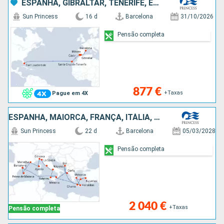
ESPANHA, GIBRALTAR, TENERIFE, ESTADOS UNIDOS
Sun Princess
16 d
Barcelona
31/10/2026
Pensão completa
877 €
+Taxas
Pague em 4X
ESPANHA, MAIORCA, FRANÇA, ITÁLIA, TURQUIA, GRÉCIA, MONTENEGRO
Sun Princess
22 d
Barcelona
05/03/2028
Pensão completa
2 040 €
+Taxas
Pensão completa