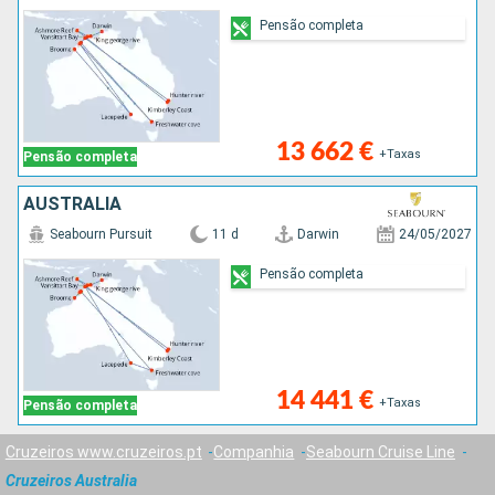
Pensão completa
13 662 €
+Taxas
Pensão completa
AUSTRALIA
Seabourn Pursuit
11 d
Darwin
24/05/2027
Pensão completa
14 441 €
+Taxas
Pensão completa
Cruzeiros www.cruzeiros.pt
Companhia
Seabourn Cruise Line
Cruzeiros Australia