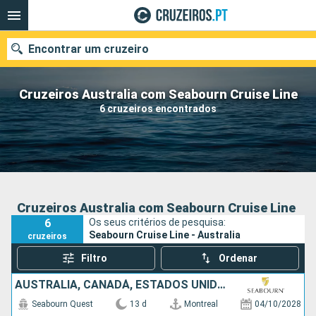
Encontrar um cruzeiro
Cruzeiros Australia com Seabourn Cruise Line
6 cruzeiros encontrados
Quando ir?
Data de partida
Portos
Companhias
Cruzeiros Australia com Seabourn Cruise Line
6
Os seus critérios de pesquisa:
Pesquisar
Seabourn Cruise Line - Australia
cruzeiros
Filtro
Ordenar
AUSTRALIA, CANADÁ, ESTADOS UNIDOS
Seabourn Quest
13 d
Montreal
04/10/2028