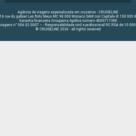
Agência de viagens especializada em cruzeiros - CRUISELINE
16 rue du gabian Les flots bleus MC 98 000 Monaco SAM con Capitale di 150 000 
Garantia financeira Groupama Apólice número 4000717380
viagens n° 006 02 0007 – - Responsabilidade civil e profissional RC RSA de 10 0
© CRUISELINE 2026 - all rights reserved