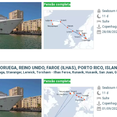
Pensão completa
Seabourn 
11 d
Suíte
Copenhag
28/08/20
RUEGA, REINO UNIDO, FAROE (ILHAS), PORTO RICO, ISLÂ
Pensão completa
Seabourn 
11 d
Suíte
Copenhag
01/09/20