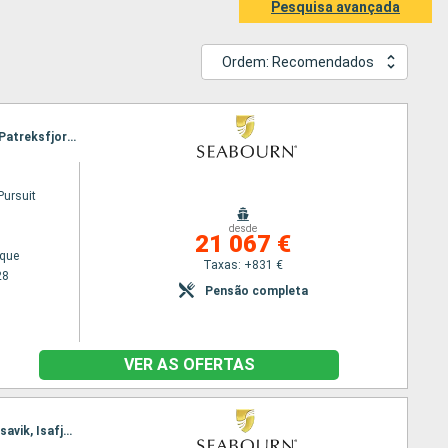
Pesquisa avançada
Ordem: Recomendados
Itinerário : Reiquejavique, Isafjord, Jan Mayen, Longyearbyen, Exploration de Svalbard, San Juan, Patreksfjordur, Reiquejavique
Pursuit
desde
21 067 €
ique
Taxas: +831 €
28
Pensão completa
VER AS OFERTAS
Itinerário : Copenhaga, Skagen, Farsund, Stavanger, Lerwick, Torshavn - Ilhas Feroe, Klaksvik, Husavik, Isafjord, Reiquejavique