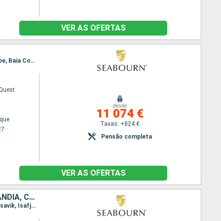
VER AS OFERTAS
Itinerário : Reiquejavique, Grundarfjordur, Isafjord, Nanortalik, Qaqortoq, Saint Anthony CA, Gaspe, Baia Comeau, Quebec, Montreal
Quest
desde
11 074 €
ique
Taxas: +824 €
27
Pensão completa
VER AS OFERTAS
DINAMARCA, NORUEGA, REINO UNIDO, FAROE (ILHAS), ISLÂNDIA, GROENLANDIA, CANADÁ
Itinerário : Copenhaga, Skagen, Farsund, Stavanger, Lerwick, Torshavn - Ilhas Feroe, Klaksvik, Husavik, Isafjord, Reiquejavique, Grundarfjordur, Nanortalik, Paamiut, Nuuk, Anse aux Meadows, Gaspe, Baia Comeau, Quebec, Montreal