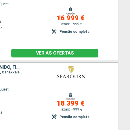
Quest
desde
16 999 €
a
Taxas: +999 €
27
Pensão completa
VER AS OFERTAS
DINAMARCA, ESTÓNIA, NORUEGA, TURQUIA, POLÓNIA, ISLÂNDIA, REINO UNIDO, FINLÂNDIA, FAROE (ILHAS), SUÉCIA, LETÓNIA
Itinerário : Dover, Leith - Edimbourg, Lerwick, Haugesund, Farsund, Lysekil, Copenhaga, Bornholm, Canakkale, Estocolmo, Helsínquia, Tallin, Riga, Klaipeda, Gdansk, Copenhaga, Skagen, Farsund, Stavanger, Lerwick, Torshavn - Ilhas Feroe, Klaksvik, Husavik, Isafjord, Reiquejavique
Quest
desde
18 399 €
Taxas: +999 €
28
Pensão completa