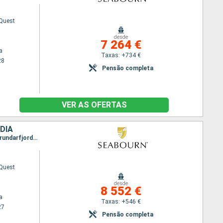
Quest
desde
7 264 €
a
Taxas: +734 €
28
Pensão completa
VER AS OFERTAS
NDIA
Itinerário : Copenhaga, Stavanger, Lerwick, Torshavn - Ilhas Feroe, Runavik, Husavik, San Juan, Grundarfjordur, Reiquejavique
Quest
desde
8 552 €
a
Taxas: +546 €
27
Pensão completa