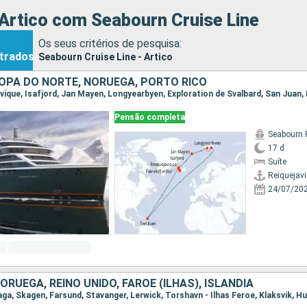
Artico com Seabourn Cruise Line
Os seus critérios de pesquisa:
trados
Seabourn Cruise Line - Artico
ROPA DO NORTE, NORUEGA, PORTO RICO
Pensão completa
Seabourn 
17 d
Suíte
Reiquejav
24/07/20
RUEGA, REINO UNIDO, FAROE (ILHAS), ISLÂNDIA