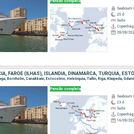
Pensão completa
Seabourn 
25 d
Suíte
Copenhag
28/08/20
Pensão completa
Seabourn 
23 d
Suíte
Copenhag
16/08/20