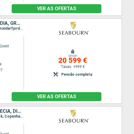
VER AS OFERTAS
DINAMARCA, NORUEGA, REINO UNIDO, FAROE (ILHAS), PORTO RICO, ISLÂNDIA, GROENLANDIA, CANADÁ
Itinerário : Copenhaga, Stavanger, Lerwick, Torshavn - Ilhas Feroe, Runavik, Husavik, San Juan, Grundarfjordur, Reiquejavique, Grundarfjordur, Isafjord, Nanortalik, Qaqortoq, Saint Anthony CA, Gaspe, Baia Comeau, Quebec, Montreal
Quest
desde
20 599 €
a
Taxas: +999 €
27
Pensão completa
VER AS OFERTAS
CANADÁ, ISLÂNDIA, NORUEGA, GROENLANDIA, REINO UNIDO, POLÓNIA, SUÉCIA, DINAMARCA, FAROE (ILHAS), LETÓNIA, ESTÓNIA, TURQUIA, FINLÂNDIA
Itinerário : Copenhaga, Bornholm, Canakkale, Estocolmo, Helsínquia, Tallin, Riga, Klaipeda, Gdansk, Copenhaga, Skagen, Farsund, Stavanger, Lerwick, Torshavn - Ilhas Feroe, Klaksvik, Husavik, Isafjord, Reiquejavique, Grundarfjordur, Nanortalik, Paamiut, Nuuk, Anse aux Meadows, Gaspe, Baia Comeau, Quebec, Montreal