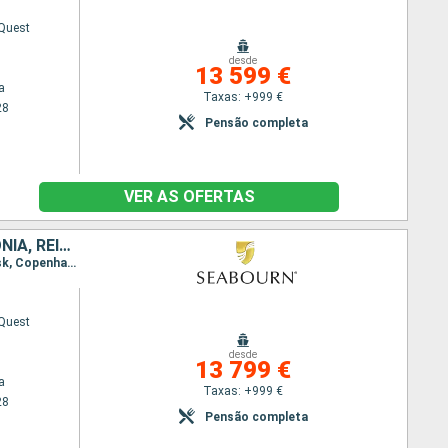
Quest
desde
13 599 €
a
Taxas: +999 €
28
Pensão completa
VER AS OFERTAS
LETÓNIA, SUÉCIA, FAROE (ILHAS), ISLÂNDIA, DINAMARCA, TURQUIA, ESTÓNIA, REINO UNIDO, POLÓNIA, NORUEGA, FINLÂNDIA
Itinerário : Copenhaga, Bornholm, Canakkale, Estocolmo, Helsínquia, Tallin, Riga, Klaipeda, Gdansk, Copenhaga, Skagen, Farsund, Stavanger, Lerwick, Torshavn - Ilhas Feroe, Klaksvik, Husavik, Isafjord, Reiquejavique
Quest
desde
13 799 €
a
Taxas: +999 €
28
Pensão completa