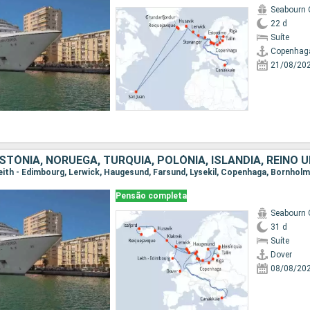
Seabourn 
22 d
Suíte
Copenhag
21/08/20
Pensão completa
Seabourn 
31 d
Suíte
Dover
08/08/20