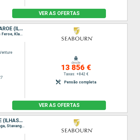
VER AS OFERTAS
ISLÂNDIA, NORUEGA, REINO UNIDO, IRLANDA, DINAMARCA, PORTO RICO, FAROE (ILHAS)
Itinerário : Belfast, Kirkwall, Fair Isle, Broch de Mousa, Lerwick, Ilha Noss, Vagur, Torshavn - Ilhas Feroe, Klaksvik, Oyndarfjordur, Djupivogur, Papey Island, Grimsey, San Juan, Dynjandi, Patreksfjordur, Reiquejavique
Venture
desde
13 856 €
Taxas: +842 €
27
Pensão completa
VER AS OFERTAS
TURQUIA, LETÓNIA, ISLÂNDIA, DINAMARCA, PORTO RICO, ESTÓNIA, FAROE (ILHAS), POLÓNIA, SUÉCIA, REINO UNIDO, NORUEGA
Itinerário : Copenhaga, Bornholm, Canakkale, Estocolmo, Tallin, Riga, Klaipeda, Gdansk, Copenhaga, Stavanger, Lerwick, Torshavn - Ilhas Feroe, Runavik, Husavik, San Juan, Grundarfjordur, Reiquejavique