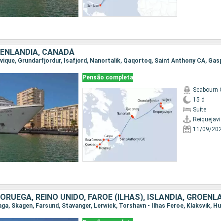
OENLANDIA, CANADÁ
Pensão completa
Seabourn 
15 d
Suíte
Reiquejav
11/09/20