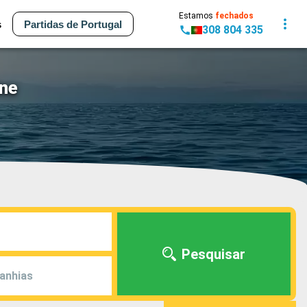
Estamos
fechados
s
Partidas de Portugal
308 804 335
ine
Pesquisar
anhias