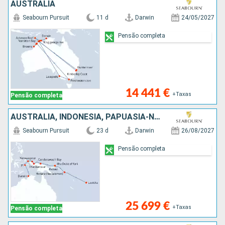
AUSTRALIA
Seabourn Pursuit
11 d
Darwin
24/05/2027
Pensão completa
14 441 €
+Taxas
Pensão completa
AUSTRALIA, INDONÉSIA, PAPUASIA-NOVA GUINÃ, ILHAS SALOMON, VANUATU, FIJI (ILHAS)
Seabourn Pursuit
23 d
Darwin
26/08/2027
Pensão completa
25 699 €
+Taxas
Pensão completa