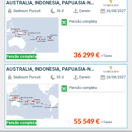
AUSTRALIA, INDONÉSIA, PAPUASIA-NOVA GUINÃ, ILHAS SALOMON, VANUATU, FIJI (ILHAS), TONGA, SAMOA, ILHAS COOK, FRANÇA
Seabourn Pursuit
36 d
Darwin
26/08/2027
Pensão completa
36 299 €
+Taxas
Pensão completa
AUSTRALIA, INDONÉSIA, PAPUASIA-NOVA GUINÃ, ILHAS SALOMON, VANUATU, FIJI (ILHAS), TONGA, SAMOA, ILHAS COOK, FRANÇA, REINO UNIDO, CHILE
Seabourn Pursuit
55 d
Darwin
26/08/2027
Pensão completa
55 549 €
+Taxas
Pensão completa