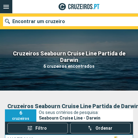
Encontrar um cruzeiro
Cruzeiros Seabourn Cruise Line Partida de
Quando ir?
Darwin
6 cruzeiros encontrados
Data de partida
Portos
Companhias
Pesquisar
Cruzeiros Seabourn Cruise Line Partida de Darwi
6
Os seus critérios de pesquisa:
Seabourn Cruise Line - Darwin
cruzeiros
Filtro
Ordenar