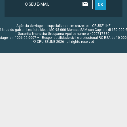
O SEU E-MAIL
OK
Agência de viagens especializada em cruzeiros - CRUISELINE
16 rue du gabian Les flots bleus MC 98 000 Monaco SAM con Capitale di 150 000 
Garantia financeira Groupama Apólice número 4000717380
viagens n° 006 02 0007 – - Responsabilidade civil e profissional RC RSA de 10 0
© CRUISELINE 2026 - all rights reserved