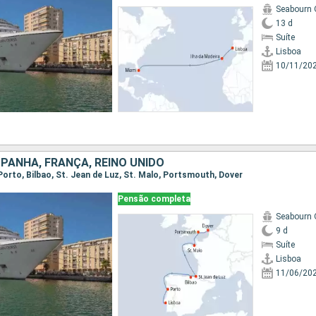
Seabourn 
13 d
Suíte
Lisboa
10/11/20
PANHA, FRANÇA, REINO UNIDO
, Porto, Bilbao, St. Jean de Luz, St. Malo, Portsmouth, Dover
Pensão completa
Seabourn 
9 d
Suíte
Lisboa
11/06/20