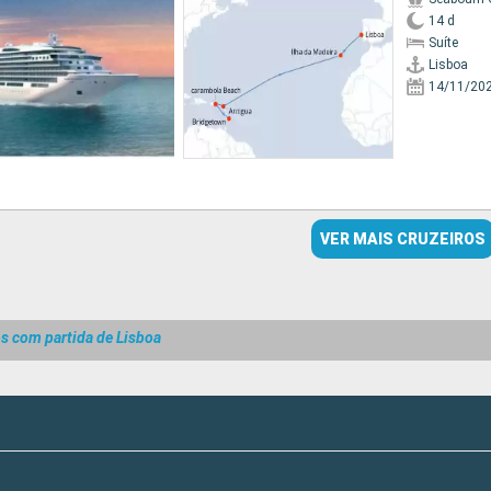
14 d
Suíte
Lisboa
14/11/20
VER MAIS CRUZEIROS
s com partida de Lisboa