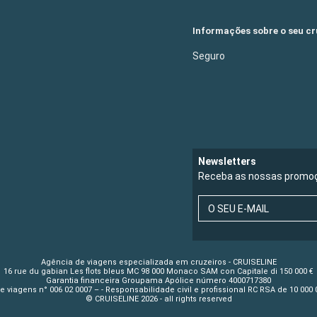
Informações sobre o seu cr
Seguro
Newsletters
Receba as nossas promoç
O SEU E-MAIL
Agência de viagens especializada em cruzeiros - CRUISELINE
16 rue du gabian Les flots bleus MC 98 000 Monaco SAM con Capitale di 150 000 €
Garantia financeira Groupama Apólice número 4000717380
 viagens n° 006 02 0007 – - Responsabilidade civil e profissional RC RSA de 10 00
© CRUISELINE 2026 - all rights reserved