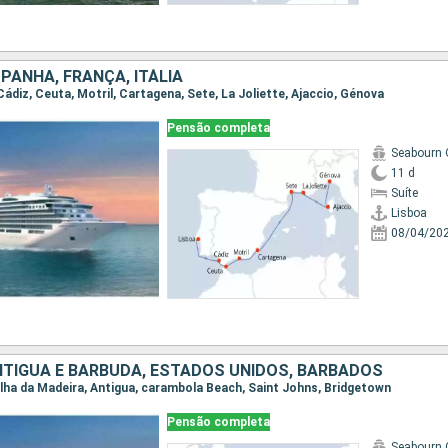
PANHA, FRANÇA, ITÁLIA
 Cádiz, Ceuta, Motril, Cartagena, Sete, La Joliette, Ajaccio, Génova
Pensão completa
Seabourn 
11 d
Suíte
Lisboa
08/04/20
TÍGUA E BARBUDA, ESTADOS UNIDOS, BARBADOS
, Ilha da Madeira, Antigua, carambola Beach, Saint Johns, Bridgetown
Pensão completa
Seabourn 