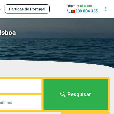
Estamos
abertos
s
Partidas de Portugal
308 804 335
Lisboa
Pesquisar
anhias