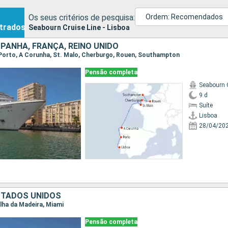
Os seus critérios de pesquisa:
Ordem: Recomendados
trados
Seabourn Cruise Line - Lisboa
PANHA, FRANÇA, REINO UNIDO
a, Porto, A Corunha, St. Malo, Cherburgo, Rouen, Southampton
Pensão completa
Seabourn 
9 d
Suíte
Lisboa
28/04/20
STADOS UNIDOS
 Ilha da Madeira, Miami
Pensão completa