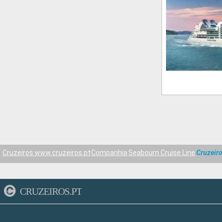
Cruzeiros www.cruzeiros.pt
Companhia
Seabourn Cruise Line
Cruzeiro
CRUZEIROS.PT