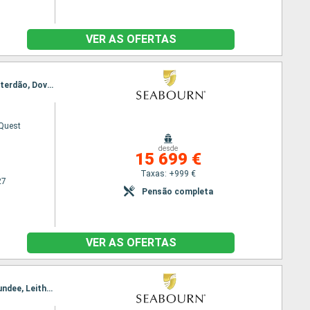
VER AS OFERTAS
Itinerário : Dover, Trondheim, Bronnoysund, Svolvaer, Tromso, Honningsvag, Loen, Bergen, Amesterdão, Dover, Cowes, Fowey, Bantry, Kinsale, Holyhead, Belfast, Oban, Stornoway, Kirkwall, Dundee, Leith - Edimbourg, Dover
Quest
desde
15 699 €
Taxas: +999 €
27
Pensão completa
VER AS OFERTAS
Itinerário : Dover, Cowes, Fowey, Bantry, Kinsale, Holyhead, Belfast, Oban, Stornoway, Kirkwall, Dundee, Leith - Edimbourg, Dover, Trondheim, Bronnoysund, Svolvaer, Tromso, Honningsvag, Loen, Bergen, Amesterdão, Dover