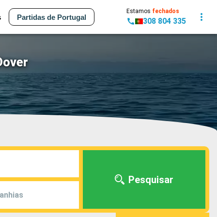
Estamos
fechados
s
Partidas de Portugal
308 804 335
Dover
Pesquisar
anhias