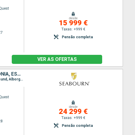
Quest
desde
15 999 €
Taxas: +999 €
27
Pensão completa
VER AS OFERTAS
NORUEGA, DINAMARCA, REINO UNIDO, FINLÂNDIA, POLÓNIA, SUÉCIA, LETÓNIA, ESTÓNIA, TURQUIA
Itinerário : Dover, Trondheim, Bronnoysund, Reine, Tromso, Honningsvag, Bodo, Haugesund, Farsund, Alborg, Copenhaga, Bornholm, Canakkale, Estocolmo, Helsínquia, Tallin, Riga, Klaipeda, Gdansk, Copenhaga, Lysekil, Farsund, Narvik, Honningsvag, Tromso, Reine, Bronnoysund, Trondheim, Dover
Quest
desde
24 299 €
Taxas: +999 €
28
Pensão completa