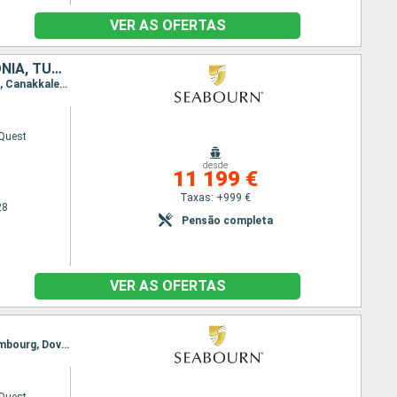
VER AS OFERTAS
REINO UNIDO, DINAMARCA, FINLÂNDIA, SUÉCIA, NORUEGA, LETÓNIA, ESTÓNIA, TURQUIA, POLÓNIA
Itinerário : Dover, Leith - Edimbourg, Lerwick, Haugesund, Farsund, Lysekil, Copenhaga, Bornholm, Canakkale, Estocolmo, Helsínquia, Tallin, Riga, Klaipeda, Gdansk, Copenhaga
Quest
desde
11 199 €
Taxas: +999 €
28
Pensão completa
VER AS OFERTAS
Itinerário : Dover, Cowes, Fowey, Bantry, Galway, Greencastle, Oban, Ullapool, Kirkwall, Leith - Edimbourg, Dover, Leith - Edimbourg, Lerwick, Haugesund, Farsund, Lysekil, Copenhaga