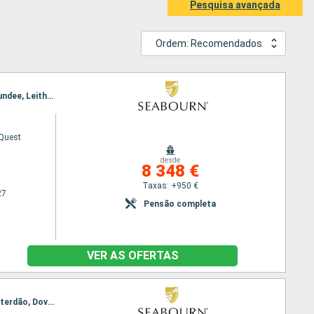
Pesquisa avançada
Ordem: Recomendados
Itinerário : Dover, Cowes, Fowey, Bantry, Kinsale, Holyhead, Belfast, Oban, Stornoway, Kirkwall, Dundee, Leith - Edimbourg, Dover
Quest
desde
8 348 €
Taxas: +950 €
27
Pensão completa
VER AS OFERTAS
Itinerário : Dover, Trondheim, Bronnoysund, Svolvaer, Tromso, Honningsvag, Loen, Bergen, Amesterdão, Dover