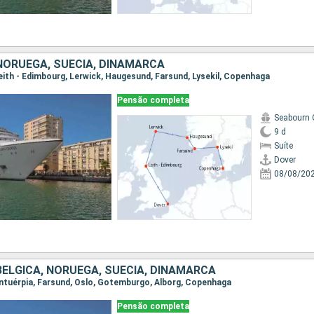
 NORUEGA, SUÉCIA, DINAMARCA
 Leith - Edimbourg, Lerwick, Haugesund, Farsund, Lysekil, Copenhaga
Pensão completa
Seabourn 
9 d
Suíte
Dover
08/08/20
 BÉLGICA, NORUEGA, SUÉCIA, DINAMARCA
 Antuérpia, Farsund, Oslo, Gotemburgo, Alborg, Copenhaga
Pensão completa