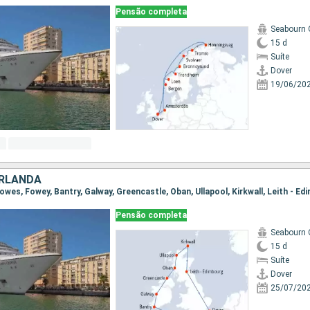
Pensão completa
Seabourn 
15 d
Suíte
Dover
19/06/20
IRLANDA
Pensão completa
Seabourn 
15 d
Suíte
Dover
25/07/20