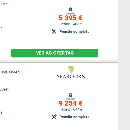
Quest
desde
5 395 €
Taxas: +403 €
27
Pensão completa
VER AS OFERTAS
Itinerário : Dover, Trondheim, Bronnoysund, Reine, Tromso, Honningsvag, Bodo, Haugesund, Farsund, Alborg, Copenhaga
Quest
desde
9 254 €
Taxas: +644 €
28
Pensão completa