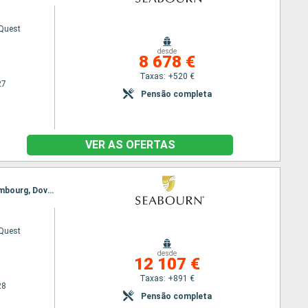
Quest
desde
8 678 €
Taxas: +520 €
27
Pensão completa
VER AS OFERTAS
Itinerário : Dover, Cowes, Fowey, Bantry, Galway, Greencastle, Oban, Ullapool, Kirkwall, Leith - Edimbourg, Dover
Quest
desde
12 107 €
Taxas: +891 €
28
Pensão completa