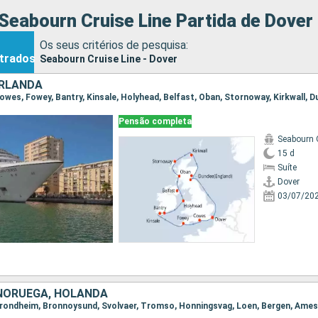
Seabourn Cruise Line Partida de Dover
Os seus critérios de pesquisa:
trados
Seabourn Cruise Line - Dover
IRLANDA
Pensão completa
Seabourn 
15 d
Suíte
Dover
03/07/20
 NORUEGA, HOLANDA