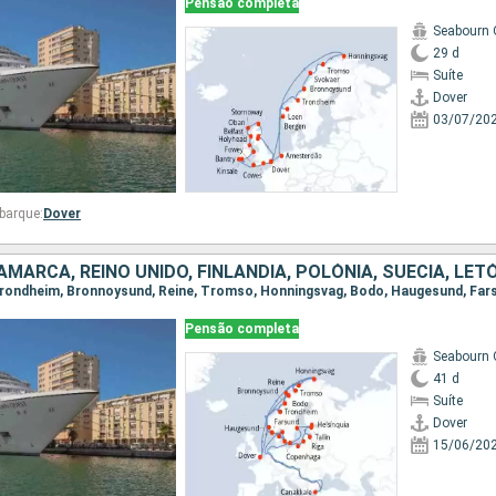
Pensão completa
Seabourn 
29 d
Suíte
Dover
03/07/20
barque:
Dover
Pensão completa
Seabourn 
41 d
Suíte
Dover
15/06/20