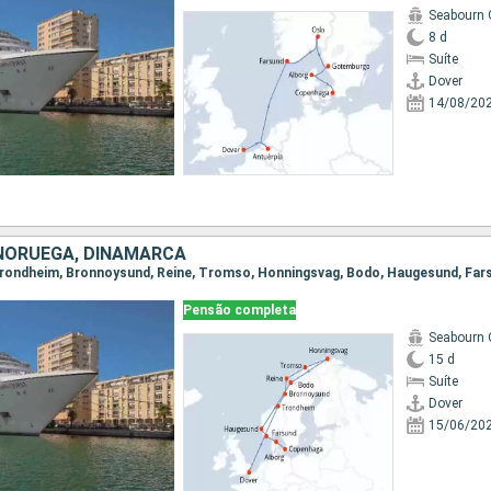
Seabourn 
8 d
Suíte
Dover
14/08/20
 NORUEGA, DINAMARCA
Pensão completa
Seabourn 
15 d
Suíte
Dover
15/06/20