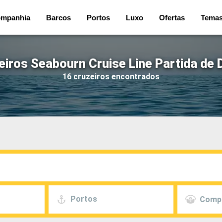
mpanhia
Barcos
Portos
Luxo
Ofertas
Tema
eiros Seabourn Cruise Line Partida de 
16 cruzeiros encontrados
Portos
Comp