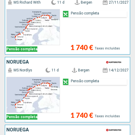
MS Richard With
11 d
Bergen
27/11/2027
Pensão completa
1 740 €
Taxas incluídas
Pensão completa
NORUEGA
MS Nordlys
11 d
Bergen
14/12/2027
Pensão completa
1 740 €
Taxas incluídas
Pensão completa
NORUEGA