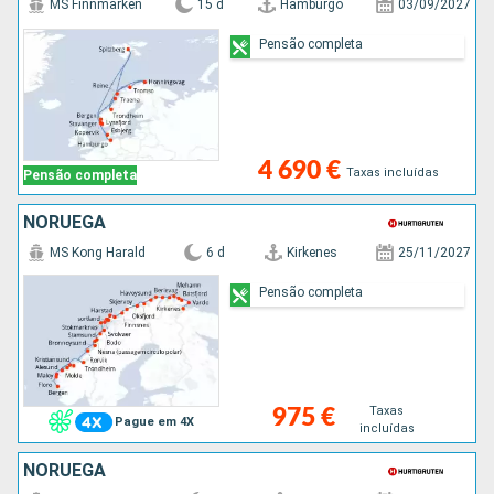
MS Finnmarken
15 d
Hamburgo
03/09/2027
Pensão completa
4 690 €
Taxas incluídas
Pensão completa
NORUEGA
MS Kong Harald
6 d
Kirkenes
25/11/2027
Pensão completa
Taxas
975 €
Pague em 4X
incluídas
NORUEGA