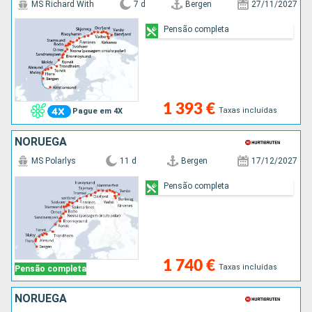
MS Richard With
7 d
Bergen
27/11/2027
Pensão completa
1 393 €
Taxas incluídas
Pague em 4X
NORUEGA
MS Polarlys
11 d
Bergen
17/12/2027
Pensão completa
1 740 €
Taxas incluídas
Pensão completa
NORUEGA