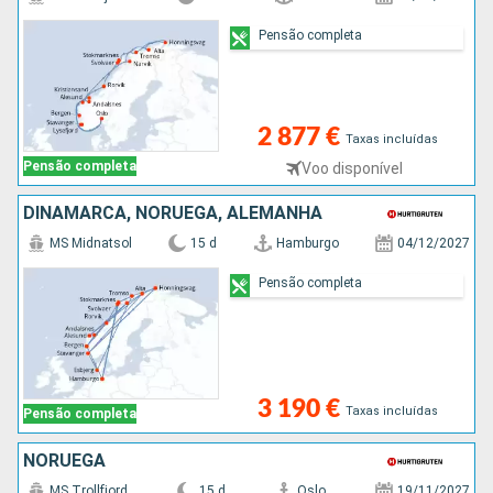
Pensão completa
2 877 €
Taxas incluídas
Pensão completa
Voo disponível
DINAMARCA, NORUEGA, ALEMANHA
MS Midnatsol
15 d
Hamburgo
04/12/2027
Pensão completa
3 190 €
Taxas incluídas
Pensão completa
NORUEGA
MS Trollfjord
15 d
Oslo
19/11/2027