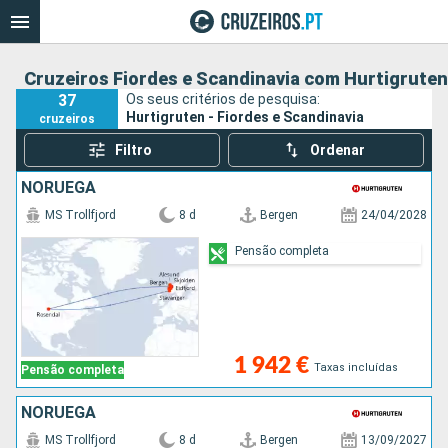
Cruzeiros Fiordes e Scandinavia com Hurtigruten
37
Os seus critérios de pesquisa:
Hurtigruten - Fiordes e Scandinavia
cruzeiros
Filtro
Ordenar
NORUEGA
MS Trollfjord
8 d
Bergen
24/04/2028
Pensão completa
1 942 €
Taxas incluídas
Pensão completa
NORUEGA
MS Trollfjord
8 d
Bergen
13/09/2027