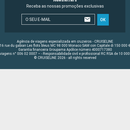
Newsletters
Receba as nossas promoções exclusivas
O SEU E-MAIL
OK
Agência de viagens especializada em cruzeiros - CRUISELINE
16 rue du gabian Les flots bleus MC 98 000 Monaco SAM con Capitale di 150 000 
Garantia financeira Groupama Apólice número 4000717380
viagens n° 006 02 0007 – - Responsabilidade civil e profissional RC RSA de 10 0
© CRUISELINE 2026 - all rights reserved