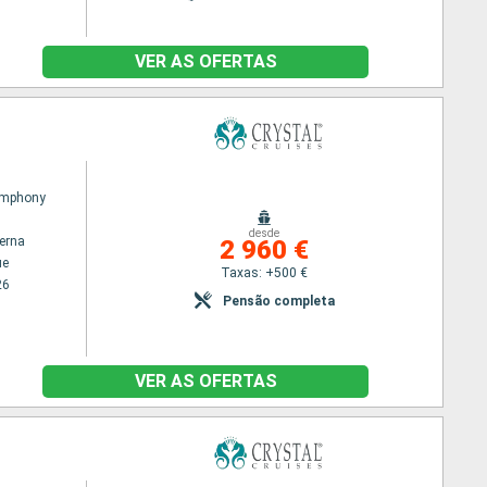
VER AS OFERTAS
ymphony
desde
terna
2 960 €
ue
Taxas: +500 €
26
Pensão completa
VER AS OFERTAS