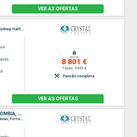
VER AS OFERTAS
Itinerário : Quebec, Saguenay, Baia Comeau, Sete Ilhas, Ilha da Madalena, Prince Charles Island, Sydney, Halifax, Eastport, Nova Iorque
ace
desde
randa
8 801 €
Taxas: +999 €
28
Pensão completa
VER AS OFERTAS
CARAIBAS - MEXICO, SALVADOR, NICARÁGUA, COSTA RICA, PANAMA, COLÔMBIA, JAMAICA, CAIMÃO (ILHAS), ESTADOS UNIDOS
Itinerário : San Diego, Porto Vallarta, Manzanillo, Zihuatanejo, Acajutla, San Juan Del Sur, Puntarenas, Forte Amador, Canal do Panamá, Cartagena, Porto Antonio, Montego Bay, Grande Caiman, Miami, Porto Canaveral, Norfolk, Nova Iorque