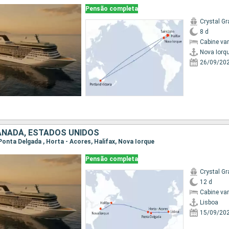
Pensão completa
Crystal Gr
8 d
Cabine va
Nova Iorq
26/09/20
ANADÁ, ESTADOS UNIDOS
, Ponta Delgada , Horta - Acores, Halifax, Nova Iorque
Pensão completa
Crystal Gr
12 d
Cabine va
Lisboa
15/09/20