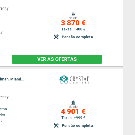
renity
desde
3 870 €
r
Taxas: +400 €
27
Pensão completa
VER AS OFERTAS
Itinerário : Forte Amador, Canal do Panamá, Cartagena, Porto Antonio, Montego Bay, Grande Caiman, Miami, Porto Canaveral, Norfolk, Nova Iorque
renity
desde
terna
4 901 €
dor
Taxas: +999 €
27
Pensão completa