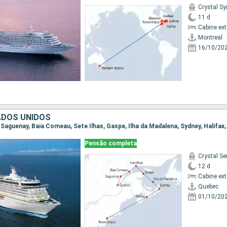
Crystal S
11 d
Cabine ex
Montreal
16/10/20
ADOS UNIDOS
, Saguenay, Baia Comeau, Sete Ilhas, Gaspe, Ilha da Madalena, Sydney, Halifax
Pensão completa
Crystal Se
12 d
Cabine ex
Quebec
01/10/20