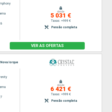
ymphony
desde
terna
5 031 €
Taxas: +999 €
26
Pensão completa
VER AS OFERTAS
, Nova Iorque
renity
desde
terna
6 421 €
Taxas: +999 €
27
Pensão completa