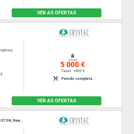
VER AS OFERTAS
ymphony
desde
5 000 €
r
Taxas: +800 €
26
Pensão completa
VER AS OFERTAS
Itinerário : Montreal, Quebec, Ilha da Madalena, Sydney, Halifax, Saint John, Portland Victoria, BOSTON, Newport - port (Rhode Island), Nova Iorque