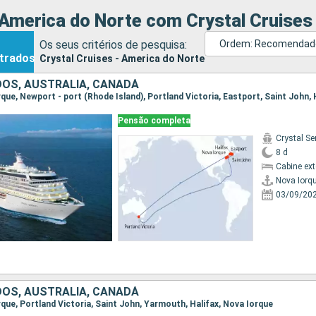
 America do Norte com Crystal Cruises
Os seus critérios de pesquisa:
Ordem: Recomendad
trados
Crystal Cruises - America do Norte
OS, AUSTRALIA, CANADÁ
Pensão completa
Crystal Se
8 d
Cabine ex
Nova Iorq
03/09/20
OS, AUSTRALIA, CANADÁ
orque, Portland Victoria, Saint John, Yarmouth, Halifax, Nova Iorque