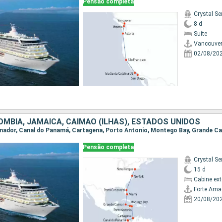
Pensão completa
Crystal Se
8 d
Suíte
Vancouve
02/08/20
MBIA, JAMAICA, CAIMÃO (ILHAS), ESTADOS UNIDOS
Pensão completa
Crystal Se
15 d
Cabine ex
Forte Ama
20/08/20