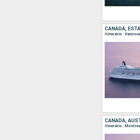
CANADÁ, EST
Itinerário : Vancou
CANADÁ, AUST