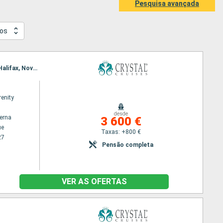
Pesquisa avançada
os
Itinerário : Nova Iorque, Newport - port (Rhode Island), Portland Victoria, Eastport, Saint John, Halifax, Nova Iorque
renity
desde
terna
3 600 €
ue
Taxas: +800 €
27
Pensão completa
VER AS OFERTAS