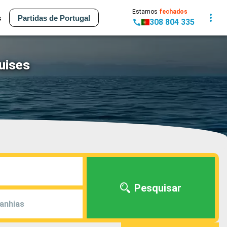
Estamos
fechados
s
Partidas de Portugal
308 804 335
uises
Pesquisar
anhias