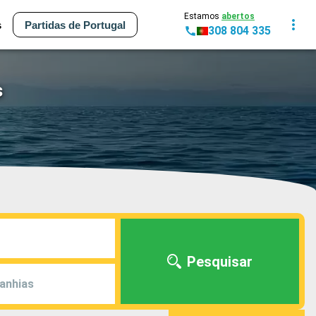
Estamos
abertos
s
Partidas de Portugal
308 804 335
s
Pesquisar
anhias