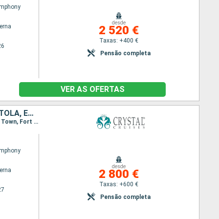
ymphony
desde
terna
2 520 €
Taxas: +400 €
26
Pensão completa
VER AS OFERTAS
PORTO RICO, MARTINICA, DOMINICA, ANTÍGUA E BARBUDA, FRANÇA, TORTOLA, ESTADOS UNIDOS
Itinerário : San Juan, Basseterre (St Kitts), Fort de France, Roseau, Saint Johns, Gustavia, Road Town, Fort Lauderdale
ymphony
desde
terna
2 800 €
Taxas: +600 €
27
Pensão completa