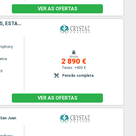
VER AS OFERTAS
PORTO RICO, JOST VAN DYKE, ANTÍGUA E BARBUDA, FRANÇA, SÃO TOMÁS, ESTADOS UNIDOS
ymphony
desde
terna
2 890 €
Taxas: +400 €
26
Pensão completa
VER AS OFERTAS
, San Juan