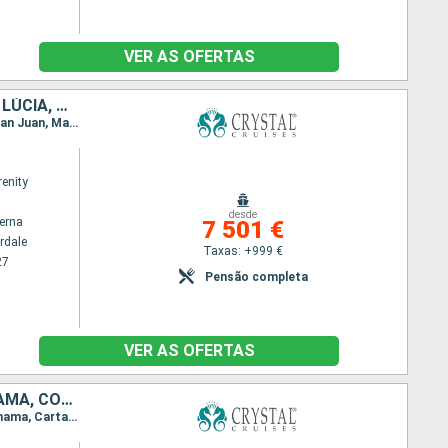
VER AS OFERTAS
CARAIBAS - MEXICO, REPÚBLICA DOMINICANA, ESTADOS UNIDOS, SANTA LÚCIA, CAIMÃO (ILHAS), JAMAICA, MARTINICA, PORTO RICO, GUADALUPE, JOST VAN DYKE, TORTOLA
Itinerário : Fort Lauderdale, Puerto Plata, Pointe a pitre, Fort de France, Basseterre (St Kitts), San Juan, Marigot Bay, Road Town, Jost Van Dyke, Punta Cana, Montego Bay, Grande Caiman, Cozumel, Fort Lauderdale
renity
desde
terna
7 501 €
rdale
Taxas: +999 €
27
Pensão completa
VER AS OFERTAS
CARAIBAS - MEXICO, BELIZE, SÃO TOMÁS, HONDURAS, COSTA RICA, PANAMA, COLÔMBIA, ARUBA, BONAIRE, GUADALUPE, SANTA LÚCIA, PORTO RICO, MARTINICA, DOMINICA, ANTÍGUA E BARBUDA, FRANÇA, TORTOLA, ESTADOS UNIDO
Itinerário : Fort Lauderdale, Cozumel, Belize City, São Tomás, Roatán, Puerto Limon, Colon - Panama, Cartagena, Oranjestad, Curaçao (Willemstad), Kralendijk, Pointe a pitre, Marigot Bay, San Juan, Basseterre (St Kitts), Fort de France, Roseau, Saint Johns, Gustavia, Road Town, Fort Lauderdale