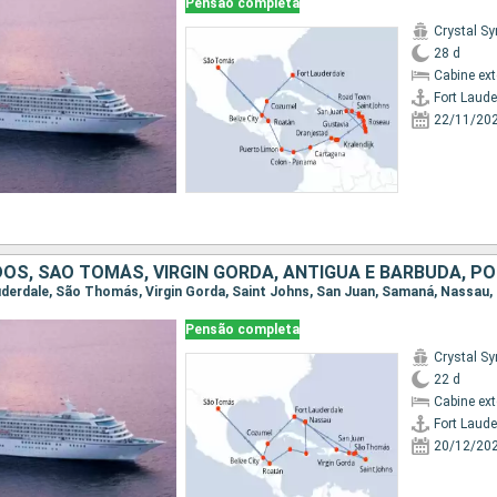
Pensão completa
Crystal S
28 d
Cabine ex
Fort Laude
22/11/20
Pensão completa
Crystal S
22 d
Cabine ex
Fort Laude
20/12/20