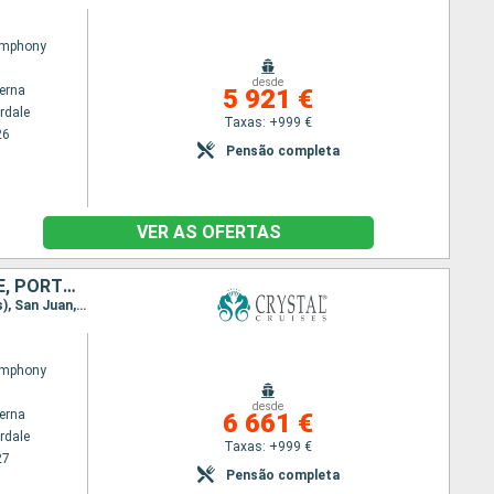
ymphony
desde
terna
5 921 €
rdale
Taxas: +999 €
26
Pensão completa
VER AS OFERTAS
ESTADOS UNIDOS, TORTOLA, ANTÍGUA E BARBUDA, FRANÇA, GUADALUPE, PORTO RICO, REPÚBLICA DOMINICANA, JAMAICA, CAIMÃO (ILHAS)
Itinerário : Fort Lauderdale, Road Town, Saint Johns, Gustavia, Les Saintes, Basseterre (St Kitts), San Juan, Punta Cana, Santo Domingo, Porto Antonio, Montego Bay, Grande Caiman, Fort Lauderdale
ymphony
desde
terna
6 661 €
rdale
Taxas: +999 €
27
Pensão completa