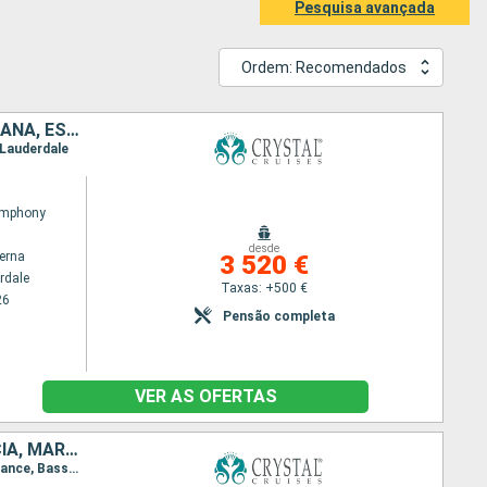
Pesquisa avançada
Ordem: Recomendados
SÃO TOMÁS, TORTOLA, SANTA LÚCIA, PORTO RICO, REPÚBLICA DOMINICANA, ESTADOS UNIDOS
 Lauderdale
ymphony
desde
terna
3 520 €
rdale
Taxas: +500 €
26
Pensão completa
VER AS OFERTAS
TORTOLA, FRANÇA, GUADALUPE, ST VINCENT E GRENADINES, SANTA LÚCIA, MARTINICA, PORTO RICO, JOST VAN DYKE, ANTÍGUA E BARBUDA, SÃO TOMÁS, ESTADOS UNIDOS
Itinerário : Fort Lauderdale, Road Town, Gustavia, Pointe a pitre, Kingstown, Castries, Fort de France, Basseterre (St Kitts), San Juan, Jost Van Dyke, Marigot Bay, Saint Johns, São Thomás, Fort Lauderdale