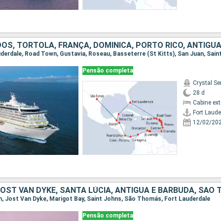
Pensão completa
Crystal Se
28 d
Cabine ex
Fort Laude
12/02/20
an, Jost Van Dyke, Marigot Bay, Saint Johns, São Thomás, Fort Lauderdale
Pensão completa