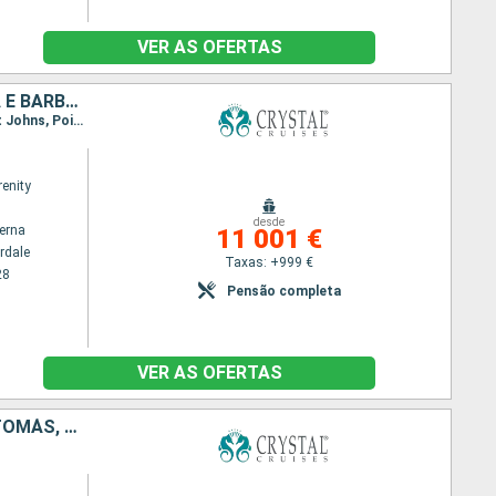
VER AS OFERTAS
ESTADOS UNIDOS, TORTOLA, FRANÇA, DOMINICA, PORTO RICO, ANTÍGUA E BARBUDA, GUADALUPE, SANTA LÚCIA, GRENADA, BONAIRE, ARUBA, COLÔMBIA, PANAMA, COSTA RICA, HONDURAS, SÃO TOMÁS, BELIZE, CARAIBAS - MEXICO
Itinerário : Fort Lauderdale, Road Town, Gustavia, Roseau, Basseterre (St Kitts), San Juan, Saint Johns, Pointe a pitre, Castries, Granada, Kralendijk, Curaçao (Willemstad), Oranjestad, Cartagena, Colon - Panama, Puerto Limon, Roatán, São Tomás, Belize City, Cozumel, Fort Lauderdale
renity
desde
terna
11 001 €
rdale
Taxas: +999 €
28
Pensão completa
VER AS OFERTAS
PORTO RICO, JOST VAN DYKE, SANTA LÚCIA, ANTÍGUA E BARBUDA, SÃO TOMÁS, ESTADOS UNIDOS