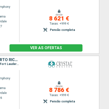
ymphony
desde
terna
8 621 €
rdale
Taxas: +999 €
27
Pensão completa
VER AS OFERTAS
ESTADOS UNIDOS, SÃO TOMÁS, VIRGIN GORDA, ANTÍGUA E BARBUDA, PORTO RICO, REPÚBLICA DOMINICANA, CARAIBAS - MEXICO, BELIZE, HONDURAS, CAIMÃO (ILHAS), JAMAICA, BAHAMAS
Itinerário : Fort Lauderdale, São Thomás, Virgin Gorda, Saint Johns, San Juan, Samaná, Nassau, Fort Lauderdale, Cozumel, Belize City, São Tomás, Roatán, Grande Caiman, Baía de Ocho Rios, Nassau, Fort Lauderdale
ymphony
desde
terna
8 786 €
rdale
Taxas: +999 €
26
Pensão completa