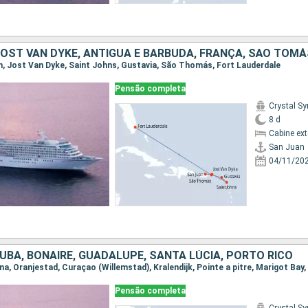
an, Jost Van Dyke, Saint Johns, Gustavia, São Thomás, Fort Lauderdale
Pensão completa
Crystal S
8 d
Cabine ex
San Juan
04/11/20
UBA, BONAIRE, GUADALUPE, SANTA LÚCIA, PORTO RICO
ena, Oranjestad, Curaçao (Willemstad), Kralendijk, Pointe a pitre, Marigot Bay
Pensão completa