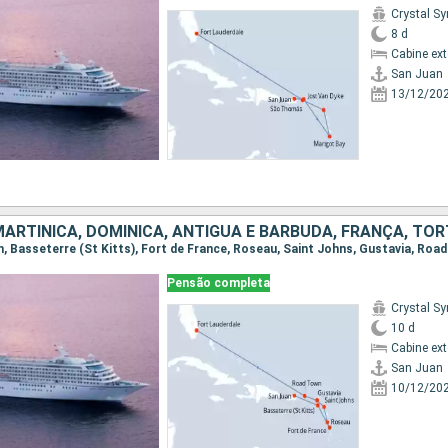
Crystal S
8 d
Cabine ex
San Juan
13/12/20
Pensão completa
Crystal S
10 d
Cabine ex
San Juan
10/12/20