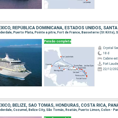
Pensão completa
Crystal Se
18 d
Cabine ex
Fort Laude
22/12/20