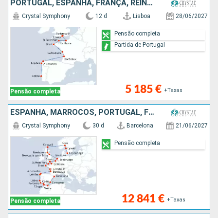
PORTUGAL, ESPANHA, FRANÇA, REINO UNIDO
Crystal Symphony
12 d
Lisboa
28/06/2027
Pensão completa
Partida de Portugal
5 185 €
+Taxas
Pensão completa
ESPANHA, MARROCOS, PORTUGAL, FRANÇA, REINO UNIDO, BÉLGICA, HOLANDA, NORUEGA, SUÉCIA, DINAMARCA
Crystal Symphony
30 d
Barcelona
21/06/2027
Pensão completa
12 841 €
+Taxas
Pensão completa