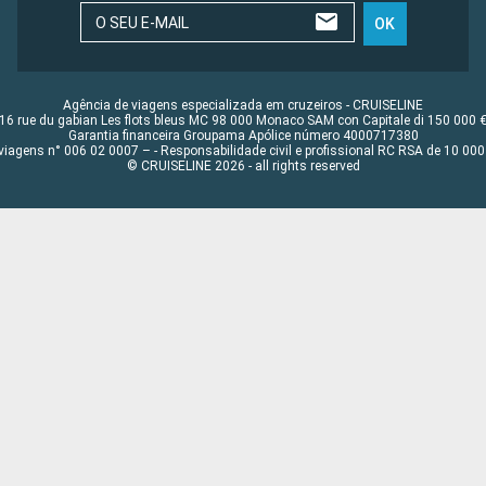
O SEU E-MAIL
OK
Agência de viagens especializada em cruzeiros - CRUISELINE
16 rue du gabian Les flots bleus MC 98 000 Monaco SAM con Capitale di 150 000 
Garantia financeira Groupama Apólice número 4000717380
viagens n° 006 02 0007 – - Responsabilidade civil e profissional RC RSA de 10 0
© CRUISELINE 2026 - all rights reserved