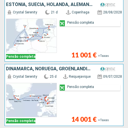
ESTÓNIA, SUÉCIA, HOLANDA, ALEMANHA, LETÓNIA, NORUEGA, DINAMARCA, FINLÂNDIA, POLÓNIA
Crystal Serenity
21 d
Copenhaga
28/08/2028
Pensão completa
11 001 €
+Taxas
Pensão completa
DINAMARCA, NORUEGA, GROENLANDIA, REINO UNIDO, ISLÂNDIA, ALEMANHA
Crystal Serenity
25 d
Reiquejavique
09/07/2028
Pensão completa
14 001 €
+Taxas
Pensão completa