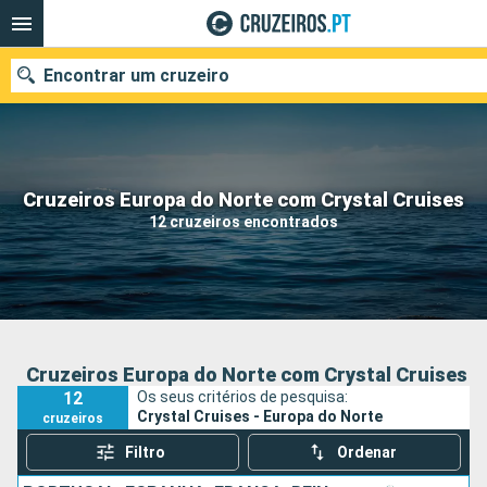
Encontrar um cruzeiro
Quando ir?
Cruzeiros Europa do Norte com Crystal Cruises
12 cruzeiros encontrados
Data de partida
Portos
Companhias
Pesquisar
Cruzeiros Europa do Norte com Crystal Cruises
12
Os seus critérios de pesquisa:
Crystal Cruises - Europa do Norte
cruzeiros
Filtro
Ordenar