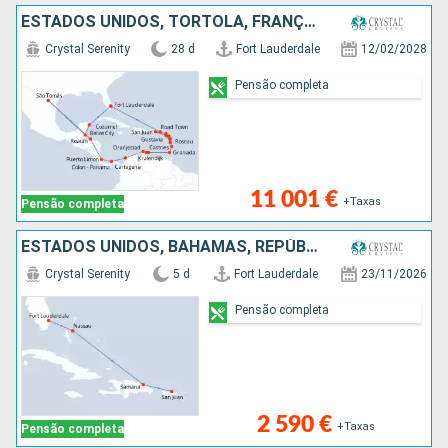
ESTADOS UNIDOS, TORTOLA, FRANÇA, DOMINICA, PORTO RICO, ANTÍGUA E BARBUDA, GUADALUPE, SANTA LÚCIA, GRENADA, BONAIRE, ARUBA, COLÔMBIA, PANAMA, COSTA RICA, HONDURAS, SÃO TOMÁS, BELIZE, CARAIBAS - MEXICO
Crystal Serenity
28 d
Fort Lauderdale
12/02/2028
Pensão completa
11 001 €
+Taxas
Pensão completa
ESTADOS UNIDOS, BAHAMAS, REPÚBLICA DOMINICANA, PORTO RICO
Crystal Serenity
5 d
Fort Lauderdale
23/11/2026
Pensão completa
2 590 €
+Taxas
Pensão completa