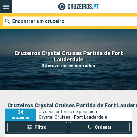
Encontrar um cruzeiro
Cruzeiros Crystal Cruises Partida de Fort
Quando ir?
Lauderdale
34 cruzeiros encontrados
Data de partida
Portos
Companhias
Pesquisar
Cruzeiros Crystal Cruises Partida de Fort Lauder
34
Os seus critérios de pesquisa:
Crystal Cruises - Fort Lauderdale
cruzeiros
Filtro
Ordenar