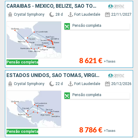
CARAIBAS - MEXICO, BELIZE, SÃO TOMÁS, HONDURAS, COSTA RICA, PANAMA, COLÔMBIA, ARUBA, BONAIRE, GUADALUPE, SANTA LÚCIA, PORTO RICO, MARTINICA, DOMINICA, ANTÍGUA E BARBUDA, FRANÇA, TORTOLA, ESTADOS UNIDO
Crystal Symphony
28 d
Fort Lauderdale
22/11/2027
Pensão completa
8 621 €
+Taxas
Pensão completa
ESTADOS UNIDOS, SÃO TOMÁS, VIRGIN GORDA, ANTÍGUA E BARBUDA, PORTO RICO, REPÚBLICA DOMINICANA, CARAIBAS - MEXICO, BELIZE, HONDURAS, CAIMÃO (ILHAS), JAMAICA, BAHAMAS
Crystal Symphony
22 d
Fort Lauderdale
20/12/2026
Pensão completa
8 786 €
+Taxas
Pensão completa