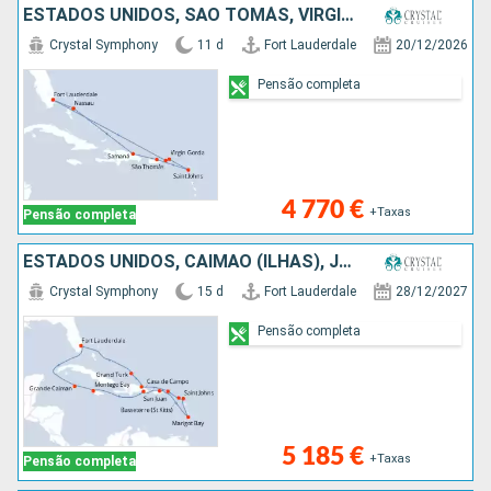
ESTADOS UNIDOS, SÃO TOMÁS, VIRGIN GORDA, ANTÍGUA E BARBUDA, PORTO RICO, REPÚBLICA DOMINICANA, BAHAMAS
Crystal Symphony
11 d
Fort Lauderdale
20/12/2026
Pensão completa
4 770 €
+Taxas
Pensão completa
ESTADOS UNIDOS, CAIMÃO (ILHAS), JAMAICA, REPÚBLICA DOMINICANA, PORTO RICO, SANTA LÚCIA, ANTÍGUA E BARBUDA, TORTOLA, ILHAS TURCAS E CAICOS
Crystal Symphony
15 d
Fort Lauderdale
28/12/2027
Pensão completa
5 185 €
+Taxas
Pensão completa