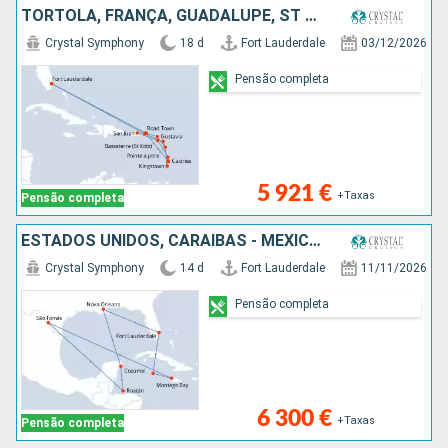
TORTOLA, FRANÇA, GUADALUPE, ST VINCENT E GRENADINES, SANTA LÚCIA, MARTINICA, PORTO RICO, JOST VAN DYKE, ANTÍGUA E BARBUDA, SÃO TOMÁS, ESTADOS UNIDOS
Crystal Symphony
18 d
Fort Lauderdale
03/12/2026
Pensão completa
5 921 €
+Taxas
Pensão completa
ESTADOS UNIDOS, CARAIBAS - MEXICO, HONDURAS, SÃO TOMÁS, JAMAICA, CAIMÃO (ILHAS)
Crystal Symphony
14 d
Fort Lauderdale
11/11/2026
Pensão completa
6 300 €
+Taxas
Pensão completa