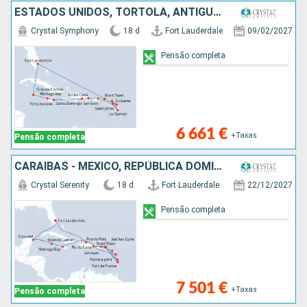
ESTADOS UNIDOS, TORTOLA, ANTÍGUA E BARBUDA, FRANÇA, GUADALUPE, PORTO RICO, REPÚBLICA DOMINICANA, JAMAICA, CAIMÃO (ILHAS)
Crystal Symphony
18 d
Fort Lauderdale
09/02/2027
Pensão completa
6 661 €
+Taxas
Pensão completa
CARAIBAS - MEXICO, REPÚBLICA DOMINICANA, ESTADOS UNIDOS, SANTA LÚCIA, CAIMÃO (ILHAS), JAMAICA, MARTINICA, PORTO RICO, GUADALUPE, JOST VAN DYKE, TORTOLA
Crystal Serenity
18 d
Fort Lauderdale
22/12/2027
Pensão completa
7 501 €
+Taxas
Pensão completa