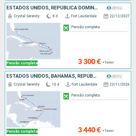
ESTADOS UNIDOS, REPÚBLICA DOMINICANA, GUADALUPE, MARTINICA, PORTO RICO
Crystal Serenity
8 d
Fort Lauderdale
22/12/2027
Pensão completa
3 300 €
+Taxas
Pensão completa
ESTADOS UNIDOS, BAHAMAS, REPÚBLICA DOMINICANA, PORTO RICO, JOST VAN DYKE, ARUBA, COLÔMBIA
Crystal Serenity
10 d
Fort Lauderdale
23/11/2026
Pensão completa
3 440 €
+Taxas
Pensão completa