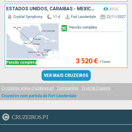
ESTADOS UNIDOS, CARAIBAS - MEXICO, BELIZE, SÃO TOMÁS, HONDURAS, COSTA RICA, PANAMA, COLÔMBIA
Crystal Symphony
11 d
Fort Lauderdale
22/11/2027
Pensão completa
3 520 €
+Taxas
Pensão completa
VER MAIS CRUZEIROS
Cruzeiros www.cruzeiros.pt
Companhia
Crystal Cruises
Cruzeiros com partida de Fort Lauderdale
CRUZEIROS.PT