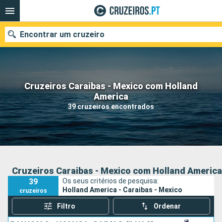
Encontrar um cruzeiro
Cruzeiros Caraibas - Mexico com Holland
Quando ir?
America
39 cruzeiros encontrados
Data de partida
Portos
Companhias
Pesquisar
Cruzeiros Caraibas - Mexico com Holland America
39
Os seus critérios de pesquisa:
Holland America - Caraibas - Mexico
cruzeiros
Filtro
Ordenar