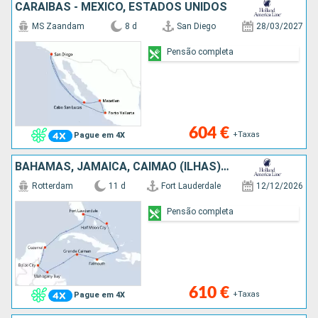
CARAIBAS - MEXICO, ESTADOS UNIDOS
MS Zaandam
8 d
San Diego
28/03/2027
Pensão completa
604 €
+Taxas
Pague em 4X
BAHAMAS, JAMAICA, CAIMÃO (ILHAS), HONDURAS, BELIZE, CARAIBAS - MEXICO, ESTADOS UNIDOS
Rotterdam
11 d
Fort Lauderdale
12/12/2026
Pensão completa
610 €
+Taxas
Pague em 4X