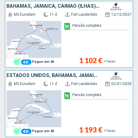
BAHAMAS, JAMAICA, CAIMÃO (ILHAS), HONDURAS, BELIZE, CARAIBAS - MEXICO, ESTADOS UNIDOS
MS Eurodam
11 d
Fort Lauderdale
12/12/2027
Pensão completa
1 102 €
+Taxas
Pague em 4X
ESTADOS UNIDOS, BAHAMAS, JAMAICA, CAIMÃO (ILHAS), HONDURAS, BELIZE, CARAIBAS - MEXICO
MS Eurodam
11 d
Fort Lauderdale
02/01/2028
Pensão completa
1 193 €
+Taxas
Pague em 4X