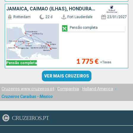
JAMAICA, CAIMÃO (ILHAS), HONDURAS, BELIZE, CARAIBAS - MEXICO, ESTADOS UNIDOS, SÃO MARTINHO, DOMINICA, MARTINICA, ANTÍGUA E BARBUDA, TORTOLA, BAHAMAS
Rotterdam
22 d
Fort Lauderdale
23/01/2027
Pensão completa
1 775 €
+Taxas
Pensão completa
VER MAIS CRUZEIROS
Cruzeiros www.cruzeiros.pt
Companhia
Holland America
Cruzeiros Caraibas - Mexico
CRUZEIROS.PT