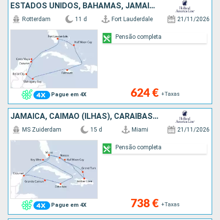
ESTADOS UNIDOS, BAHAMAS, JAMAICA, HONDURAS, BELIZE, CARAIBAS - MEXICO
Rotterdam
11 d
Fort Lauderdale
21/11/2026
Pensão completa
624 €
+Taxas
Pague em 4X
JAMAICA, CAIMÃO (ILHAS), CARAIBAS - MEXICO, REPÚBLICA DOMINICANA, ILHAS TURCAS E CAICOS, BAHAMAS, ESTADOS UNIDOS
MS Zuiderdam
15 d
Miami
21/11/2026
Pensão completa
738 €
+Taxas
Pague em 4X