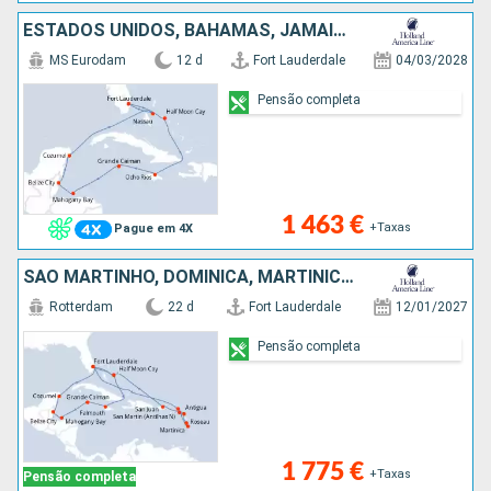
ESTADOS UNIDOS, BAHAMAS, JAMAICA, CAIMÃO (ILHAS), HONDURAS, BELIZE, CARAIBAS - MEXICO
MS Eurodam
12 d
Fort Lauderdale
04/03/2028
Pensão completa
1 463 €
+Taxas
Pague em 4X
SÃO MARTINHO, DOMINICA, MARTINICA, ANTÍGUA E BARBUDA, PORTO RICO, ESTADOS UNIDOS, BAHAMAS, JAMAICA, CAIMÃO (ILHAS), HONDURAS, BELIZE, CARAIBAS - MEXICO
Rotterdam
22 d
Fort Lauderdale
12/01/2027
Pensão completa
1 775 €
+Taxas
Pensão completa