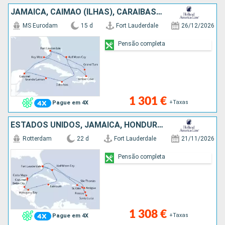
JAMAICA, CAIMÃO (ILHAS), CARAIBAS - MEXICO, REPÚBLICA DOMINICANA, ILHAS TURCAS E CAICOS, BAHAMAS, ESTADOS UNIDOS
MS Eurodam
15 d
Fort Lauderdale
26/12/2026
Pensão completa
1 301 €
+Taxas
Pague em 4X
ESTADOS UNIDOS, JAMAICA, HONDURAS, BELIZE, CARAIBAS - MEXICO, SÃO MARTINHO, ANTÍGUA E BARBUDA, DOMINICA, SANTA LÚCIA, SÃO TOMÁS, BAHAMAS
Rotterdam
22 d
Fort Lauderdale
21/11/2026
Pensão completa
1 308 €
+Taxas
Pague em 4X