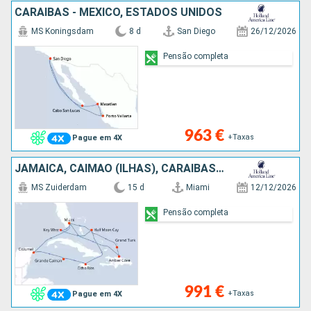
CARAIBAS - MEXICO, ESTADOS UNIDOS
MS Koningsdam
8 d
San Diego
26/12/2026
Pensão completa
963 €
+Taxas
Pague em 4X
JAMAICA, CAIMÃO (ILHAS), CARAIBAS - MEXICO, REPÚBLICA DOMINICANA, ILHAS TURCAS E CAICOS, BAHAMAS, ESTADOS UNIDOS
MS Zuiderdam
15 d
Miami
12/12/2026
Pensão completa
991 €
+Taxas
Pague em 4X