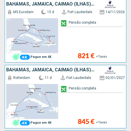
BAHAMAS, JAMAICA, CAIMÃO (ILHAS), CARAIBAS - MEXICO, REPÚBLICA DOMINICANA, ILHAS TURCAS E CAICOS, ESTADOS UNIDOS
MS Eurodam
15 d
Fort Lauderdale
14/11/2026
Pensão completa
821 €
+Taxas
Pague em 4X
BAHAMAS, JAMAICA, CAIMÃO (ILHAS), BELIZE, CARAIBAS - MEXICO, ESTADOS UNIDOS
Rotterdam
11 d
Fort Lauderdale
02/01/2027
Pensão completa
845 €
+Taxas
Pague em 4X