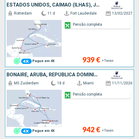
ESTADOS UNIDOS, CAIMÃO (ILHAS), JAMAICA, HONDURAS, BELIZE, CARAIBAS - MEXICO
Rotterdam
11 d
Fort Lauderdale
13/02/2027
Pensão completa
939 €
+Taxas
Pague em 4X
BONAIRE, ARUBA, REPÚBLICA DOMINICANA, BAHAMAS, ESTADOS UNIDOS, JAMAICA, CAIMÃO (ILHAS), CARAIBAS - MEXICO
MS Zuiderdam
18 d
Miami
11/11/2026
Pensão completa
942 €
+Taxas
Pague em 4X