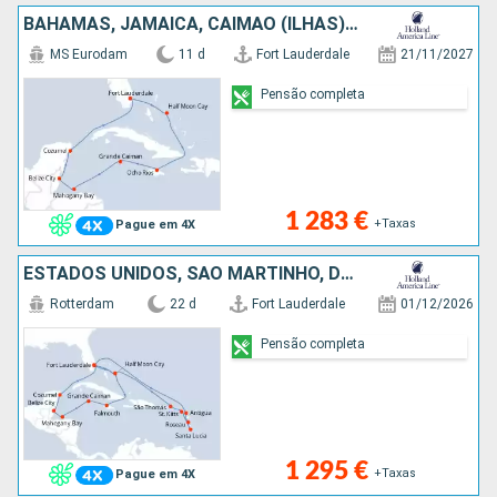
BAHAMAS, JAMAICA, CAIMÃO (ILHAS), HONDURAS, BELIZE, CARAIBAS - MEXICO, ESTADOS UNIDOS
MS Eurodam
11 d
Fort Lauderdale
21/11/2027
Pensão completa
1 283 €
+Taxas
Pague em 4X
ESTADOS UNIDOS, SÃO MARTINHO, DOMINICA, SANTA LÚCIA, ANTÍGUA E BARBUDA, SÃO TOMÁS, BAHAMAS, JAMAICA, CAIMÃO (ILHAS), HONDURAS, BELIZE, CARAIBAS - MEXICO
Rotterdam
22 d
Fort Lauderdale
01/12/2026
Pensão completa
1 295 €
+Taxas
Pague em 4X