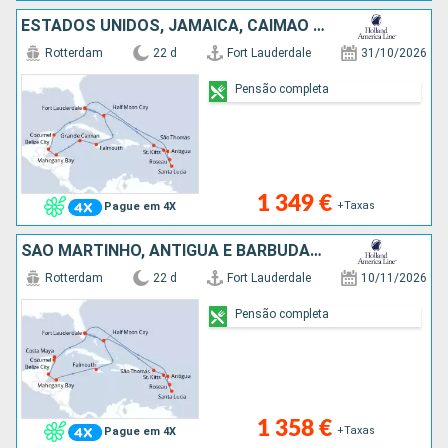
ESTADOS UNIDOS, JAMAICA, CAIMÃO (ILHAS), HONDURAS, BELIZE, CARAIBAS - MEXICO, SÃO MARTINHO, ANTÍGUA E BARBUDA, DOMINICA, SANTA LÚCIA, SÃO TOMÁS, BAHAMAS
Rotterdam
22 d
Fort Lauderdale
31/10/2026
Pensão completa
1 349 €
+Taxas
Pague em 4X
SÃO MARTINHO, ANTÍGUA E BARBUDA, DOMINICA, SANTA LÚCIA, SÃO TOMÁS, ESTADOS UNIDOS, BAHAMAS, JAMAICA, HONDURAS, BELIZE, CARAIBAS - MEXICO
Rotterdam
22 d
Fort Lauderdale
10/11/2026
Pensão completa
1 358 €
+Taxas
Pague em 4X