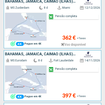
BAHAMAS, JAMAICA, CAIMÃO (ILHAS), CARAIBAS - MEXICO, ESTADOS UNIDOS
MS Zuiderdam
8 d
Miami
12/12/2026
Pensão completa
362 €
+Taxas
Pague em 4X
Voo disponível
BAHAMAS, JAMAICA, CAIMÃO (ILHAS), CARAIBAS - MEXICO, ESTADOS UNIDOS
MS Eurodam
8 d
Fort Lauderdale
14/11/2026
Pensão completa
397 €
+Taxas
Pague em 4X