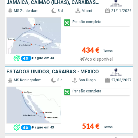
JAMAICA, CAIMÃO (ILHAS), CARAIBAS - MEXICO, ESTADOS UNIDOS
MS Zuiderdam
8 d
Miami
21/11/2026
Pensão completa
434 €
+Taxas
Pague em 4X
Voo disponível
ESTADOS UNIDOS, CARAIBAS - MEXICO
MS Koningsdam
8 d
San Diego
27/03/2027
Pensão completa
514 €
+Taxas
Pague em 4X