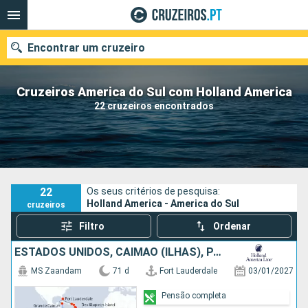
Encontrar um cruzeiro
Cruzeiros America do Sul com Holland America
22 cruzeiros encontrados
Quando ir?
Data de partida
Portos
Companhias
22
Os seus critérios de pesquisa:
Holland America - America do Sul
cruzeiros
Pesquisar
Filtro
Ordenar
ESTADOS UNIDOS, CAIMÃO (ILHAS), PANAMA, EQUADOR, PERÚ, CHILE, ARGENTINA, ILHAS MALVINAS, URUGUAI, BRASIL, FRANÇA, BARBADOS, SANTA LÚCIA, ANTÍGUA E BARBUDA, PORTO RICO
MS Zaandam
71 d
Fort Lauderdale
03/01/2027
Pensão completa