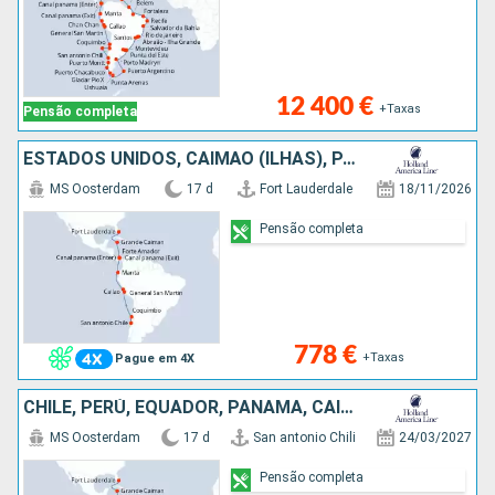
12 400 €
+Taxas
Pensão completa
ESTADOS UNIDOS, CAIMÃO (ILHAS), PANAMA, EQUADOR, PERÚ, CHILE
MS Oosterdam
17 d
Fort Lauderdale
18/11/2026
Pensão completa
778 €
+Taxas
Pague em 4X
CHILE, PERÚ, EQUADOR, PANAMA, CAIMÃO (ILHAS), ESTADOS UNIDOS
MS Oosterdam
17 d
San antonio Chili
24/03/2027
Pensão completa