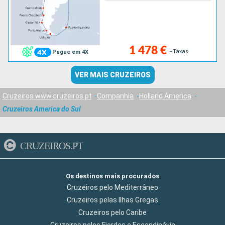
1 478 €
+Taxas
Pague em 4X
VER MAIS CRUZEIROS
Cruzeiros www.cruzeiros.pt
Companhia
Holland America
Cruzeiros America do Sul
CRUZEIROS.PT
Os destinos mais procurados
Cruzeiros pelo Mediterrâneo
Cruzeiros pelas Ilhas Gregas
Cruzeiros pelo Caribe