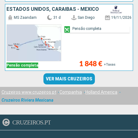
ESTADOS UNIDOS, CARAIBAS - MEXICO
MS Zaandam
31 d
San Diego
19/11/2026
Pensão completa
1 848 €
+Taxas
Pensão completa
VER MAIS CRUZEIROS
Cruzeiros www.cruzeiros.pt
Companhia
Holland America
Cruzeiros Riviera Mexicana
CRUZEIROS.PT