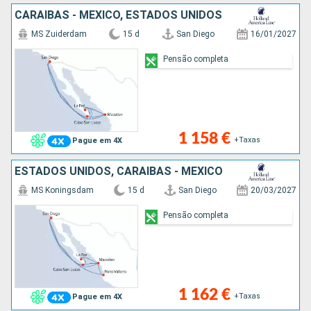
CARAIBAS - MEXICO, ESTADOS UNIDOS
MS Zuiderdam
15 d
San Diego
16/01/2027
Pensão completa
1 158 €
+Taxas
Pague em 4X
ESTADOS UNIDOS, CARAIBAS - MEXICO
MS Koningsdam
15 d
San Diego
20/03/2027
Pensão completa
1 162 €
+Taxas
Pague em 4X