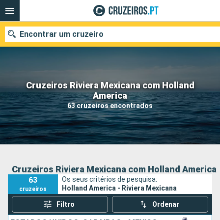
Encontrar um cruzeiro
Cruzeiros Riviera Mexicana com Holland
Quando ir?
America
63 cruzeiros encontrados
Data de partida
Portos
Companhias
Pesquisar
Cruzeiros Riviera Mexicana com Holland America
63
Os seus critérios de pesquisa:
Holland America - Riviera Mexicana
cruzeiros
Filtro
Ordenar