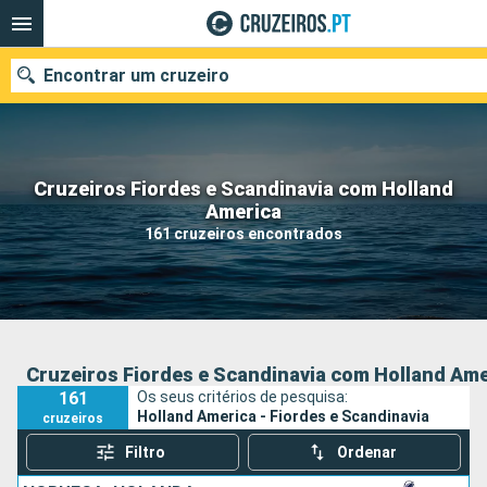
Encontrar um cruzeiro
Cruzeiros Fiordes e Scandinavia com Holland
Quando ir?
America
161 cruzeiros encontrados
Data de partida
Portos
Companhias
Pesquisar
Cruzeiros Fiordes e Scandinavia com Holland Ame
161
Os seus critérios de pesquisa:
Holland America - Fiordes e Scandinavia
cruzeiros
Filtro
Ordenar