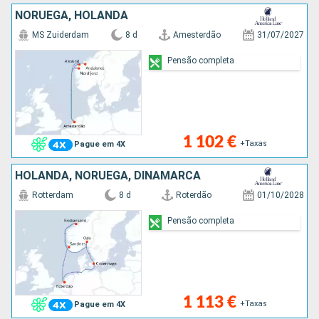
NORUEGA, HOLANDA
MS Zuiderdam
8 d
Amesterdão
31/07/2027
Pensão completa
1 102 €
+Taxas
Pague em 4X
HOLANDA, NORUEGA, DINAMARCA
Rotterdam
8 d
Roterdão
01/10/2028
Pensão completa
1 113 €
+Taxas
Pague em 4X