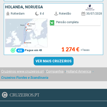
HOLANDA, NORUEGA
Rotterdam
8 d
Roterdão
30/07/2028
Pensão completa
1 274 €
+Taxas
Pague em 4X
VER MAIS CRUZEIROS
Cruzeiros www.cruzeiros.pt
Companhia
Holland America
Cruzeiros Fiordes e Scandinavia
CRUZEIROS.PT