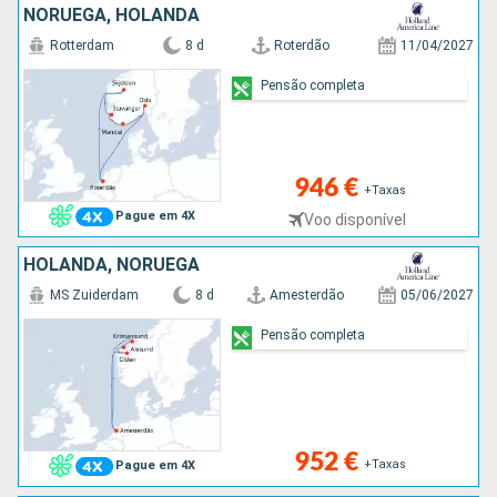
NORUEGA, HOLANDA
Rotterdam
8 d
Roterdão
11/04/2027
Pensão completa
946 €
+Taxas
Pague em 4X
Voo disponível
HOLANDA, NORUEGA
MS Zuiderdam
8 d
Amesterdão
05/06/2027
Pensão completa
952 €
+Taxas
Pague em 4X