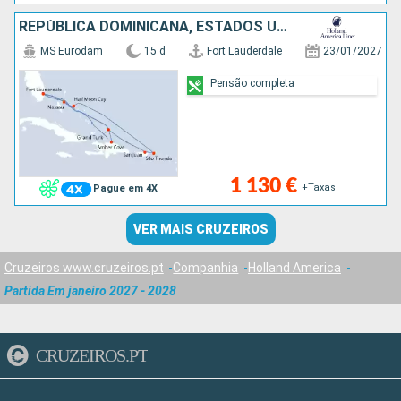
REPÚBLICA DOMINICANA, ESTADOS UNIDOS, ILHAS TURCAS E CAICOS, PORTO RICO, SÃO TOMÁS, BAHAMAS
MS Eurodam
15 d
Fort Lauderdale
23/01/2027
Pensão completa
1 130 €
+Taxas
Pague em 4X
VER MAIS CRUZEIROS
Cruzeiros www.cruzeiros.pt
Companhia
Holland America
Partida Em janeiro 2027 - 2028
CRUZEIROS.PT