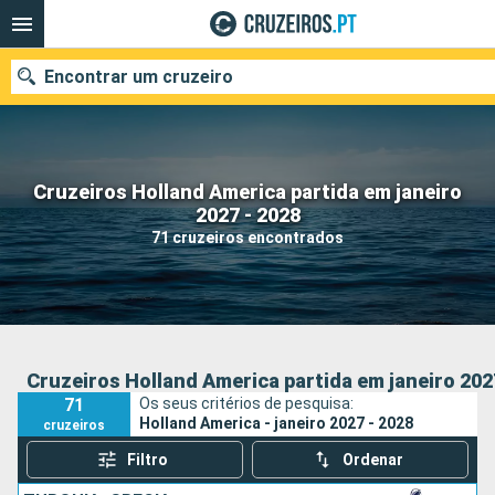
Encontrar um cruzeiro
Cruzeiros Holland America partida em janeiro
Quando ir?
2027 - 2028
71 cruzeiros encontrados
Data de partida
Portos
Companhias
Pesquisar
Cruzeiros Holland America partida em janeiro 202
71
Os seus critérios de pesquisa:
Holland America - janeiro 2027 - 2028
cruzeiros
Filtro
Ordenar