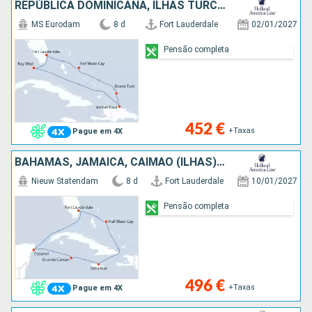
REPÚBLICA DOMINICANA, ILHAS TURCAS E CAICOS, BAHAMAS, ESTADOS UNIDOS
MS Eurodam
8 d
Fort Lauderdale
02/01/2027
Pensão completa
452 €
+Taxas
Pague em 4X
BAHAMAS, JAMAICA, CAIMÃO (ILHAS), CARAIBAS - MEXICO, ESTADOS UNIDOS
Nieuw Statendam
8 d
Fort Lauderdale
10/01/2027
Pensão completa
496 €
+Taxas
Pague em 4X