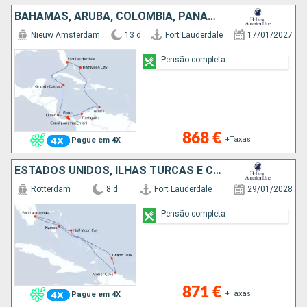
BAHAMAS, ARUBA, COLÔMBIA, PANAMA, COSTA RICA, CAIMÃO (ILHAS), ESTADOS UNIDOS
Nieuw Amsterdam
13 d
Fort Lauderdale
17/01/2027
Pensão completa
868 €
+Taxas
Pague em 4X
ESTADOS UNIDOS, ILHAS TURCAS E CAICOS, REPÚBLICA DOMINICANA, BAHAMAS
Rotterdam
8 d
Fort Lauderdale
29/01/2028
Pensão completa
871 €
+Taxas
Pague em 4X