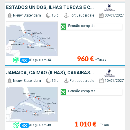
ESTADOS UNIDOS, ILHAS TURCAS E CAICOS, PORTO RICO, SÃO TOMÁS, BAHAMAS, JAMAICA, CAIMÃO (ILHAS), CARAIBAS - MEXICO
Nieuw Statendam
15 d
Fort Lauderdale
03/01/2027
Pensão completa
960 €
+Taxas
Pague em 4X
JAMAICA, CAIMÃO (ILHAS), CARAIBAS - MEXICO, BAHAMAS, ILHAS TURCAS E CAICOS, REPÚBLICA DOMINICANA, ESTADOS UNIDOS
Nieuw Statendam
15 d
Fort Lauderdale
10/01/2027
Pensão completa
1 010 €
+Taxas
Pague em 4X