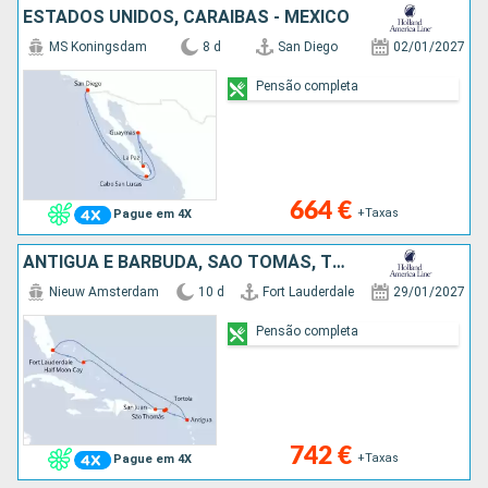
ESTADOS UNIDOS, CARAIBAS - MEXICO
MS Koningsdam
8 d
San Diego
02/01/2027
Pensão completa
664 €
+Taxas
Pague em 4X
ANTÍGUA E BARBUDA, SÃO TOMÁS, TORTOLA, PORTO RICO, BAHAMAS, ESTADOS UNIDOS
Nieuw Amsterdam
10 d
Fort Lauderdale
29/01/2027
Pensão completa
742 €
+Taxas
Pague em 4X