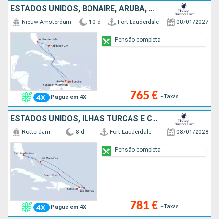
ESTADOS UNIDOS, BONAIRE, ARUBA, BAHAMAS
Nieuw Amsterdam
10 d
Fort Lauderdale
08/01/2027
Pensão completa
765 €
+Taxas
Pague em 4X
ESTADOS UNIDOS, ILHAS TURCAS E CAICOS, PORTO RICO, SÃO TOMÁS, BAHAMAS
Rotterdam
8 d
Fort Lauderdale
08/01/2028
Pensão completa
781 €
+Taxas
Pague em 4X