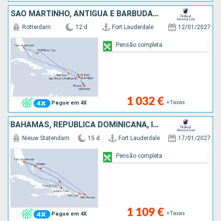
SÃO MARTINHO, ANTÍGUA E BARBUDA, DOMINICA, MARTINICA, PORTO RICO, BAHAMAS, ESTADOS UNIDOS
Rotterdam
12 d
Fort Lauderdale
12/01/2027
Pensão completa
1 032 €
+Taxas
Pague em 4X
BAHAMAS, REPÚBLICA DOMINICANA, ILHAS TURCAS E CAICOS, PORTO RICO, SÃO TOMÁS, ESTADOS UNIDOS
Nieuw Statendam
15 d
Fort Lauderdale
17/01/2027
Pensão completa
1 109 €
+Taxas
Pague em 4X