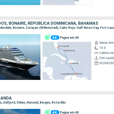
OS, BONAIRE, REPÚBLICA DOMINICANA, BAHAMAS
auderdale, Bonaire, Curaçao (Willemstad), Cabo Rojo, Half Moon Cay, Fort Lau
Pague em 4X
Nieuw Am
10 d
Cabine int
Fort Laude
02/04/20
LANDA
ão, Eidfjord, Olden, Alesund, Bergen, Roterdão
Pague em 4X