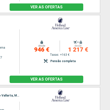
VER AS OFERTAS
m
+
desde
desde
erna
946 €
1 217 €
Taxas: +163 €
27
Pensão completa
VER AS OFERTAS
Itinerário : San Diego, Cabo San Lucas, Loreto, Guaymas, Topolobambo, La Paz, Mazatlan, Porto Vallarta, Manzanillo, ensenada, San Diego