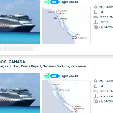
Pague em 4X
MS Eurod
8 d
Cabine int
Seattle
24/04/20
DOS, CANADÁ
ver, Ketchikan, Prince Rupert, Nanaimo, Victoria, Vancouver
Pague em 4X
MS Eurod
8 d
Cabine int
Vancouve
23/04/20