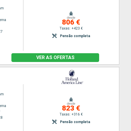
am
desde
erna
806 €
Taxas: +423 €
27
Pensão completa
VER AS OFERTAS
am
desde
erna
823 €
r
Taxas: +316 €
28
Pensão completa