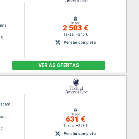
desde
erna
2 503 €
Taxas: +246 €
28
Pensão completa
VER AS OFERTAS
gsdam
desde
erna
631 €
r
Taxas: +298 €
27
Pensão completa