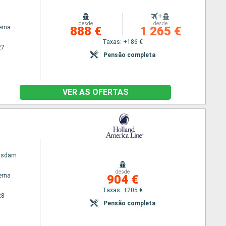
m
+
desde
desde
erna
888 €
1 265 €
Taxas: +186 €
27
Pensão completa
VER AS OFERTAS
gsdam
desde
erna
904 €
Taxas: +205 €
28
Pensão completa