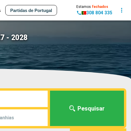
Estamos
fechados
s
Partidas de Portugal
308 804 335
7 - 2028
Pesquisar
anhias