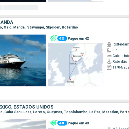
LANDA
ão, Oslo, Mandal, Stavanger, Skjolden, Roterdão
Pague em 4X
Rotterda
8 d
Cabine int
Roterdão
11/04/20
EXICO, ESTADOS UNIDOS
Pague em 4X