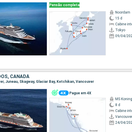
Pensão completa
Noordam
15 d
Cabine int
Tokyo
09/04/20
DOS, CANADÁ
ver, Juneau, Skagway, Glaciar Bay, Ketchikan, Vancouver
Pague em 4X
MS Konin
8 d
Cabine int
Vancouve
24/04/20