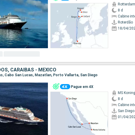
Rotterda
8 d
Cabine int
Roterdão
18/04/20
OS, CARAIBAS - MEXICO
ego, Cabo San Lucas, Mazatlan, Porto Vallarta, San Diego
Pague em 4X
MS Konin
8 d
Cabine int
San Diego
01/04/20