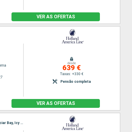
VER AS OFERTAS
desde
erna
639 €
Taxas: +330 €
27
Pensão completa
VER AS OFERTAS
Itinerário : Seattle, Puget Sound, Seattle, Puget Sound, Juneau, Glaciar Bay, Icy Strait Point, Glaciar Bay, Icy Strait Point, Sitka, Ketchikan, Victoria, Seattle