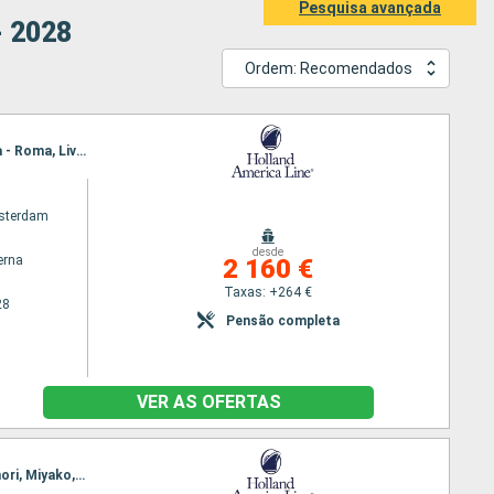
Pesquisa avançada
- 2028
Ordem: Recomendados
Itinerário : Barcelona, Palma de Maiorca, La Goulette, La Valleta, Catania, Nápoles, Civitavecchia - Roma, Livorno, Portofino, Marselha, Gibraltar, Barcelona
sterdam
desde
erna
2 160 €
Taxas: +264 €
28
Pensão completa
VER AS OFERTAS
Itinerário : Tokyo, Kobe, kochi, Kagoshima, Fukuoka, Sokcho, Kanazawa, Sakata, Hakodate, aomori, Miyako, Tokyo