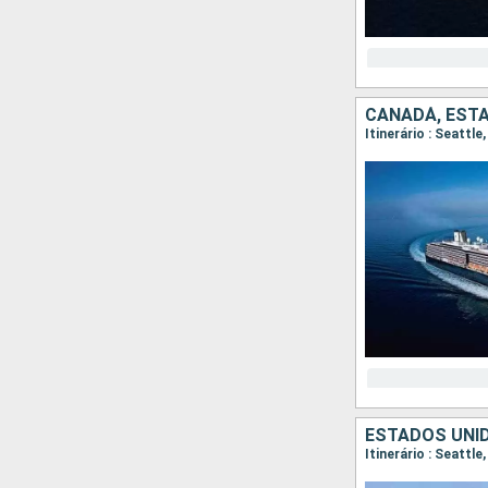
CANADÁ, EST
Itinerário : Seattl
ESTADOS UNI